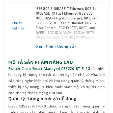
IEEE 802.3 10BASE-T Ethernet, 802.3u
100BASE-TX Fast Ethernet, 802.3ab
1000BASE-T Gigabit Ethernet, 802.3ad
Chuẩn
LACP, 802.3z Gigabit Ethernet, 802.3x
Flow Control, 802.1D (STP, GARP, and
kết nối
GVRP), 802.1Q/p VLAN, 802.1w RSTP,
802.1s Multiple STP, 802.1X, 802.3af,
802.3at,
Xem thêm thông số
Nguồn
100-240 V, 50-60 Hz
MÔ TẢ SẢN PHẨM NÂNG CAO
Băng
Switch Cisco Smart Managed CBS220-8T-E-2G
là thiết
thông
bị mạng lý tưởng cho các doanh nghiệp nhỏ và vừa. Với
20 Gbps
chuyển
các công nghệ hiện đại và khả năng quản lý thông minh,
mạch
thiết bị này mang lại hiệu suất vượt trội và sự ổn định
cao cho hệ thống mạng của bạn.
Hỗ trợ
256 VLANs, 802.1Q tag-based VLANs,
Quản lý thông minh và dễ dàng
Management VLAN, Guest VLAN
VLAN
Cisco CBS220-8T-E-2G được trang bị tính năng quản lý
thông minh, cho phép người dùng dễ dàng cấu hình và