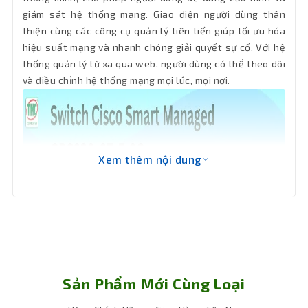
Tính
giám sát hệ thống mạng. Giao diện người dùng thân
năng
Smart Managed
thiện cùng các công cụ quản lý tiên tiến giúp tối ưu hóa
chính
hiệu suất mạng và nhanh chóng giải quyết sự cố. Với hệ
thống quản lý từ xa qua web, người dùng có thể theo dõi
Nhiệt độ
hoạt
0 - 50 °C
và điều chỉnh hệ thống mạng mọi lúc, mọi nơi.
động
Nhiệt độ
–20 °C - 70°C
lưu trữ
Xem thêm nội dung
Độ ẩm
hoạt
10% đến 90%, không ngưng tụ
động
Độ ẩm lưu
10% đến 90%, không ngưng tụ
trữ
Sản Phẩm Mới Cùng Loại
Kích
279 mm x 170 mm x 44 mm
thước