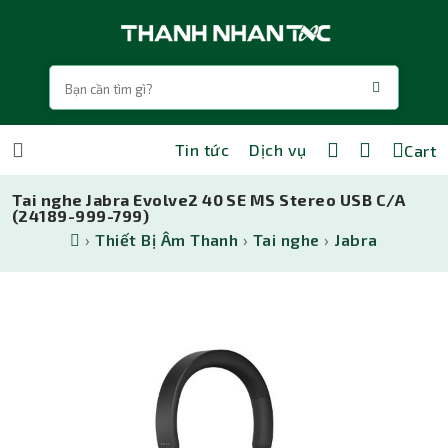
Tin tức
Dịch vụ
Cart
Tai nghe Jabra Evolve2 40 SE MS Stereo USB C/A
(24189-999-799)
›
Thiết Bị Âm Thanh
›
Tai nghe
›
Jabra