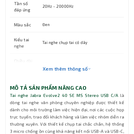
Tần số
20Hz - 20000Hz
đáp ứng
Màu sắc
Đen
Kiểu tai
Tai nghe chụp tai có dây
nghe
Chiều dài
1.5 m
dây
Xem thêm thông số
Tính
Tích hợp Micro đàm thoại, Trang bị 3
MÔ TẢ SẢN PHẨM NÂNG CAO
năng
micro chống ồn, Cách âm thụ động
chính
Tai nghe Jabra Evolve2 40 SE MS Stereo USB C/A
là
dòng tai nghe văn phòng chuyên nghiệp được thiết kế
dành cho môi trường làm việc hiện đại, nơi các cuộc họp
Khối
188g
lượng
trực tuyến, trao đổi khách hàng và làm việc nhóm diễn ra
thường xuyên. Với thiết kế chụp tai chắc chắn, hệ thống
Bảo hành
24 tháng
3 micro chống ồn cùng khả năng kết nối USB-A và USB-C,