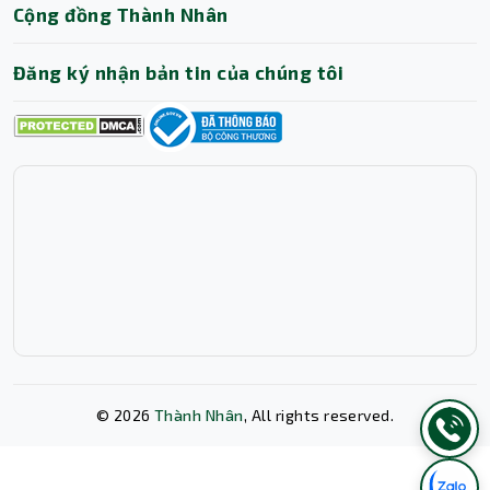
Cộng đồng Thành Nhân
Đăng ký nhận bản tin của chúng tôi
Ai nên mua tai nghe Jabra Evolve2 40 SE
MS Stereo
Nhân viên văn phòng thường xuyên họp trực
tutuyến: Tai nghe Jabra Evolve2 40 SE MS
Stereo giúp đảm bảo âm thanh rõ ràng trong
các cuộc họp online nhờ hệ thống micro
©
2026
Thành Nhân
, All rights reserved.
chống ồn và khả năng cách âm thụ động.
Nhân viên chăm sóc khách hàng hoặc tổng
đài: Hệ thống 3 micro chống ồn giúp giọng nói