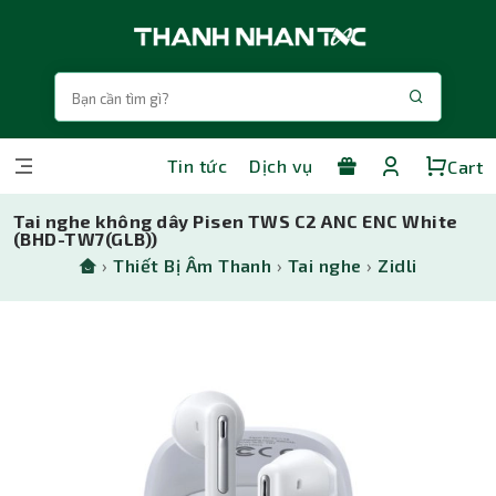
Tin tức
Dịch vụ
Cart
Tai nghe không dây Pisen TWS C2 ANC ENC White
(BHD-TW7(GLB))
›
Thiết Bị Âm Thanh
›
Tai nghe
›
Zidli