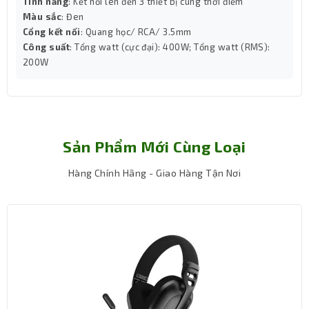
Tính năng
: Kết nối lên đến 3 thiết bị cùng thời điểm
không bị át bởi tiếng gió, tiếng xe cộ.
Kết nối Bluetooth 5.3 – Ổn định và tiết kiệm pin
Màu sắc
: Đen
Cổng kết nối
: Quang học/ RCA/ 3.5mm
Công suất
: Tổng watt (cực đại): 400W; Tổng watt (RMS):
200W
Sản Phẩm Mới Cùng Loại
Hàng Chính Hãng - Giao Hàng Tận Nơi
Pisen TWS C2 sử dụng chuẩn Bluetooth V5.3 mới nhất: