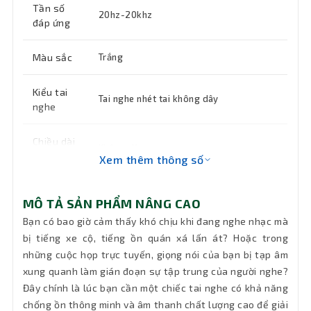
Tần số
20hz-20khz
đáp ứng
Màu sắc
Trắng
Kiểu tai
Tai nghe nhét tai không dây
nghe
Chiều dài
Không dây
dây
Xem thêm thông số
Tính
Giảm tiếng ồn cuộc gọi ENC; Chống ồn chủ
MÔ TẢ SẢN PHẨM NÂNG CAO
năng
động ANC
chính
Bạn có bao giờ cảm thấy khó chịu khi đang nghe nhạc mà
bị tiếng xe cộ, tiếng ồn quán xá lấn át? Hoặc trong
những cuộc họp trực tuyến, giọng nói của bạn bị tạp âm
Khối
Khoảng 35g
lượng
xung quanh làm gián đoạn sự tập trung của người nghe?
Đây chính là lúc bạn cần một chiếc tai nghe có khả năng
12 tháng (Kích hoạt PCARE xác minh hàng
chống ồn thông minh và âm thanh chất lượng cao để giải
Bảo hành