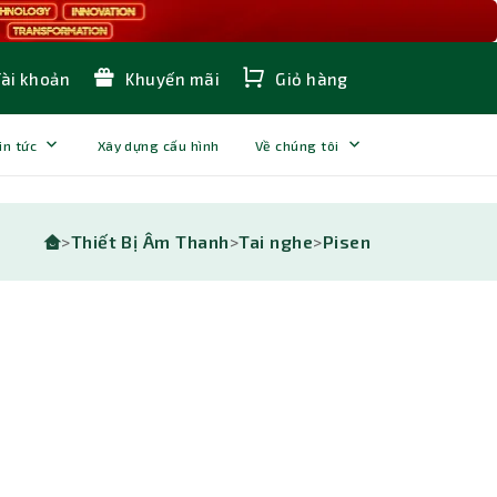
Tài khoản
Khuyến mãi
Giỏ hàng
in tức
Xây dựng cấu hình
Về chúng tôi
>
Thiết Bị Âm Thanh
>
Tai nghe
>
Pisen