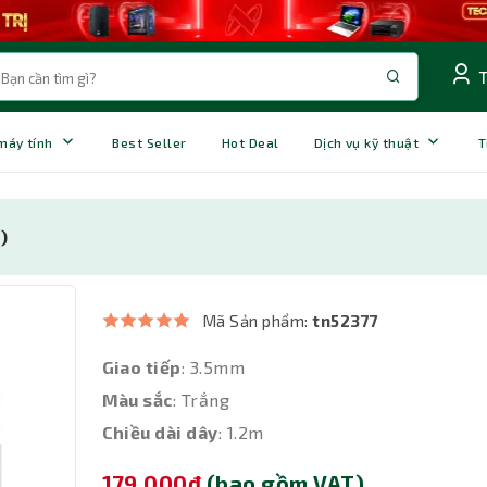
 máy tính
Best Seller
Hot Deal
Dịch vụ kỹ thuật
T
)
Mã Sản phẩm:
tn52377
Giao tiếp
: 3.5mm
Màu sắc
: Trắng
Chiều dài dây
: 1.2m
179,000đ
(bao gồm VAT)