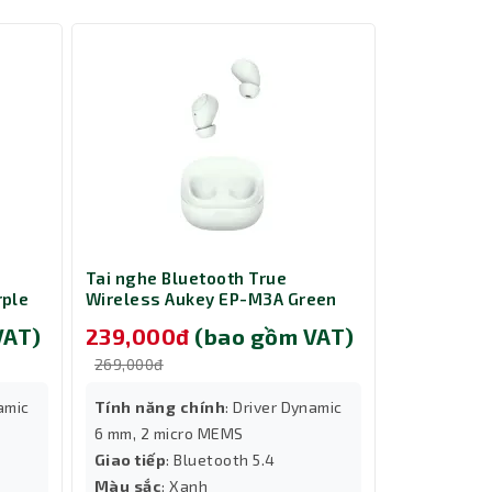
n phẩm
Tai nghe Bluetooth True
Tai nghe B
rple
Wireless Aukey EP-M3A Green
Wireless A
VAT)
239,000đ
(bao gồm VAT)
239,00
269,000đ
269,000đ
namic
Tính năng chính
: Driver Dynamic
Tính năng
6 mm, 2 micro MEMS
6 mm, 2 mi
Giao tiếp
: Bluetooth 5.4
Giao tiếp
:
Màu sắc
: Xanh
Màu sắc
: 