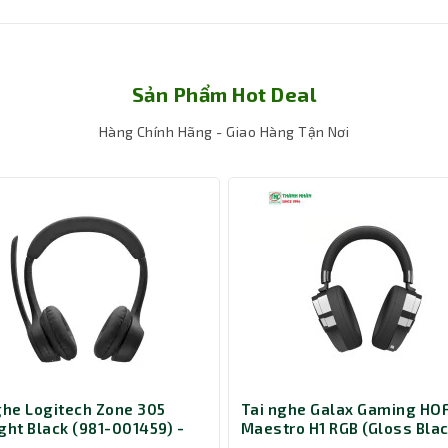
Sản Phẩm Hot Deal
Hàng Chính Hãng - Giao Hàng Tận Nơi
g thích với hầu hết các thiết bị âm thanh, từ điện thoại di động 
ừ 20Hz đến 20KHz giúp tái tạo âm thanh với độ chi tiết cao, từ nhữ
ng chỉ giúp cách âm tốt mà còn tạo cảm giác thoải mái khi đeo tro
ện cho việc sử dụng hàng ngày mà không bị rối dây.
ghe Logitech Zone 305
Tai nghe Galax Gaming HO
ght Black (981-001459) -
Maestro H1 RGB (Gloss Blac
 version native Bluetooth