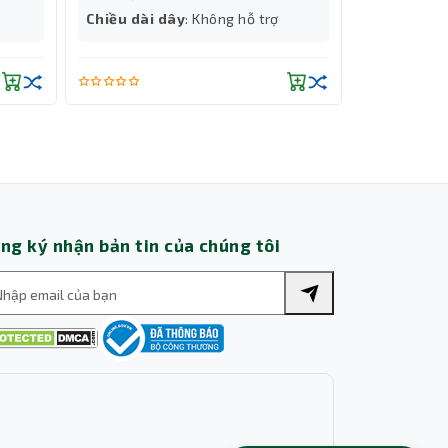
Thành Nhân TNC
Chiều dài dây
: Không hỗ trợ
Chiều dài 
Trợ lý AI • Phản hồi tức thì
ng ký nhận bản tin của chúng tôi