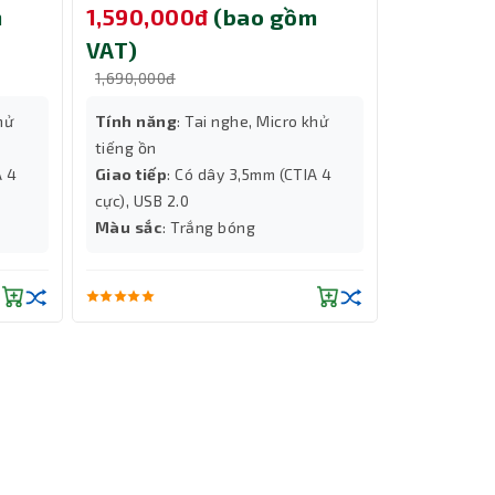
m
1,590,000đ
(bao gồm
1,590,0
VAT)
VAT)
1,690,000đ
1,690,000đ
hử
Tính năng
: Tai nghe, Micro khử
Tính năng
tiếng ồn
tiếng ồn
A 4
Giao tiếp
: Có dây 3,5mm (CTIA 4
Giao tiếp
:
cực), USB 2.0
cực), USB 2
Màu sắc
: Trắng bóng
Màu sắc
: 