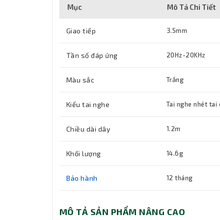
Mục
Mô Tả Chi Tiết
Giao tiếp
3.5mm
Tần số đáp ứng
20Hz-20KHz
Màu sắc
Trắng
Kiểu tai nghe
Tai nghe nhét tai
Chiều dài dây
1.2m
Khối lượng
14.6g
Bảo hành
12 tháng
MÔ TẢ SẢN PHẨM NÂNG CAO