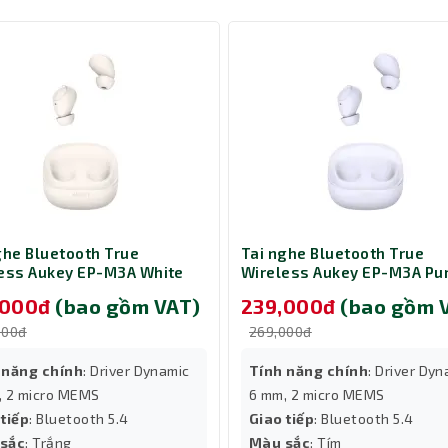
ất sắc cho những người đam mê âm nhạc và đang tìm kiếm một sả
ghe Bluetooth True
Tai nghe Bluetooth True
ess Aukey EP-M3A White
Wireless Aukey EP-M3A Pu
,000đ
(bao gồm VAT)
239,000đ
(bao gồm 
000đ
269,000đ
 năng chính
: Driver Dynamic
Tính năng chính
: Driver Dy
, 2 micro MEMS
6 mm, 2 micro MEMS
 tiếp
: Bluetooth 5.4
Giao tiếp
: Bluetooth 5.4
sắc
: Trắng
Màu sắc
: Tím