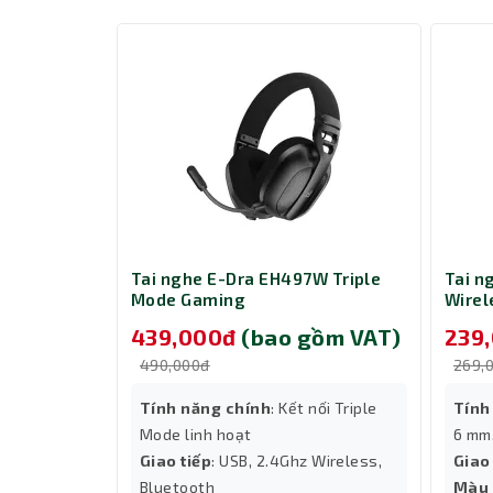
Kết Luận
Tai nghe Pisen AP03 3.5mm là một lựa chọn xu
đáng giá với chất lượng âm thanh đỉnh cao.
 True
Tai nghe E-Dra EH497W Triple
Tai n
1N63507
Mode Gaming
Wirel
 gồm
439,000đ
(bao gồm VAT)
239
490,000đ
269,
Tính năng chính
: Kết nối Triple
Tính
Mode linh hoạt
6 mm
id ANC, 3
Giao tiếp
: USB, 2.4Ghz Wireless,
Giao
Bluetooth
Màu 