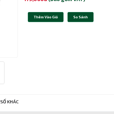
Thêm Vào Giỏ
So Sánh
SỐ KHÁC