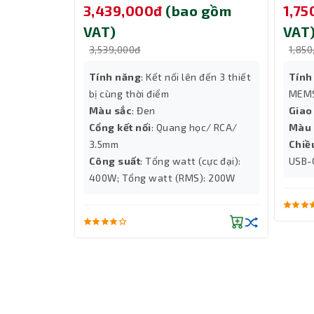
 gồm
3,439,000đ
(bao gồm
1,7
VAT)
VAT
3,539,000đ
1,850
...
Tính năng
: Kết nối lên đến 3 thiết
Tính
era
bị cùng thời điểm
MEMS
Màu sắc
: Đen
Giao
Cổng kết nối
: Quang học/ RCA/
Màu 
3.5mm
Chiề
Công suất
: Tổng watt (cực đại):
USB-
400W; Tổng watt (RMS): 200W