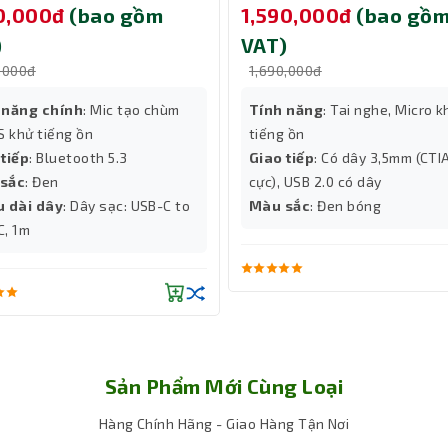
50,000đ
(bao gồm
1,590,000đ
(bao gồ
)
VAT)
,000đ
1,690,000đ
 năng chính
: Mic tạo chùm
Tính năng
: Tai nghe, Micro k
 khử tiếng ồn
tiếng ồn
 tiếp
: Bluetooth 5.3
Giao tiếp
: Có dây 3,5mm (CTI
sắc
: Đen
cực), USB 2.0 có dây
u dài dây
: Dây sạc: USB-C to
Màu sắc
: Đen bóng
C, 1m
Sản Phẩm Mới Cùng Loại
Hàng Chính Hãng - Giao Hàng Tận Nơi