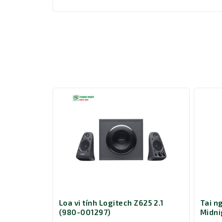
Giao tiếp thông dụng
Giao tiếp 3.5mm làm cho tai nghe có dây này tươn
tính và các thiết bị khác. Tần số đáp ứng rộng t
điệu thấp đến những âm thanh cao.
Với kiểu
tai nghe
nhét tai có dây, Pisen AP03 khô
gian dài. Chiều dài dây 1.2m làm cho nó thuận ti
eak2 55 MS
Loa vi tính Logitech Z625 2.1
Tai n
(980-001297)
Midni
Teams