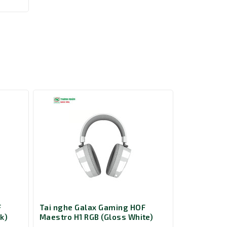
đến máy
ng giai
ng thời
F
Tai nghe Galax Gaming HOF
Tai nghe G
k)
Maestro H1 RGB (Gloss White)
Maestro H1