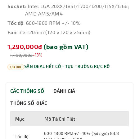
Socket
: Intel LGA 20XX/1851/1700/1200/115X/1366;
AMD AM5/AM4
Tốc độ
: 600-1800 RPM +/- 10%
Fan
: 3 x 120mm (120 x 120 x 25mm)
1,290,000đ
(bao gồm VAT)
1,490,000đ
-13%
SĂN DEAL HẾT CỠ - TỰU TRƯỜNG RỰC RỠ
Ưu đãi
CÁC THÔNG SỐ
ĐÁNH GIÁ
THÔNG SỐ KHÁC
Mục
Mô Tả Chi Tiết
600-1800 RPM +/- 10% (Sức gió: 83.8
Tốc độ