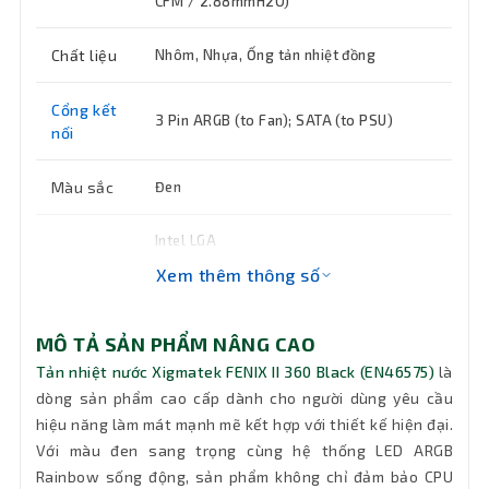
CFM / 2.88mmH2O)
Chất liệu
Nhôm, Nhựa, Ống tản nhiệt đồng
Cổng kết
3 Pin ARGB (to Fan); SATA (to PSU)
nối
Màu sắc
Đen
Intel LGA
Socket
20XX/1851/1700/1200/115X/1366; AMD
Xem thêm thông số
AM5/AM4
Fan
3 x 120mm (120 x 120 x 25mm)
MÔ TẢ SẢN PHẨM NÂNG CAO
Tản nhiệt nước Xigmatek FENIX II 360 Black (EN46575)
là
Độ ồn
<29.7 dBA
dòng sản phẩm cao cấp dành cho người dùng yêu cầu
hiệu năng làm mát mạnh mẽ kết hợp với thiết kế hiện đại.
Tính
Với màu đen sang trọng cùng hệ thống LED ARGB
năng
Làm mát, tản nhiệt CPU
Rainbow sống động, sản phẩm không chỉ đảm bảo CPU