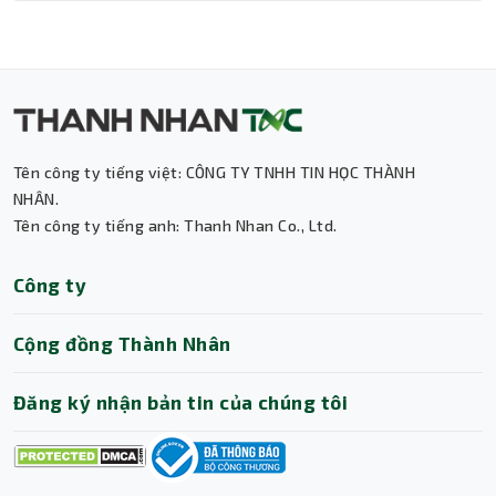
Dễ Dàng Lắp Đặt Và Sử Dụng
Thiết kế sản phẩm khoa học, các bộ phận bố trí hợp lý
giúp việc lắp đặt trở nên thuận tiện, kể cả với những
người lần đầu sử dụng tản nhiệt nước. Hướng dẫn đi kèm
chi tiết từng bước, giúp người dùng dễ dàng hoàn thiện
hệ thống làm mát mà không gặp khó khăn.
Tên công ty tiếng việt: CÔNG TY TNHH TIN HỌC THÀNH
NHÂN.
Tên công ty tiếng anh: Thanh Nhan Co., Ltd.
Thành Nhân TNC
Công ty
Trợ lý AI • Phản hồi tức thì
Cộng đồng Thành Nhân
Đăng ký nhận bản tin của chúng tôi