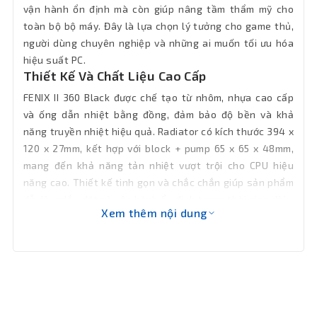
chính
vận hành ổn định mà còn giúp nâng tầm thẩm mỹ cho
toàn bộ bộ máy. Đây là lựa chọn lý tưởng cho game thủ,
Kích
RADIATOR: 394 x 120 x 27mm; BLOCK +
người dùng chuyên nghiệp và những ai muốn tối ưu hóa
PUMP: 65 x 65 x 48mm
thước
hiệu suất PC.
Thiết Kế Và Chất Liệu Cao Cấp
LED
ARGB Rainbow (Có kèm controller)
FENIX II 360 Black được chế tạo từ nhôm, nhựa cao cấp
và ống dẫn nhiệt bằng đồng, đảm bảo độ bền và khả
Bảo hành
12 tháng
năng truyền nhiệt hiệu quả. Radiator có kích thước 394 x
120 x 27mm, kết hợp với block + pump 65 x 65 x 48mm,
mang đến khả năng tản nhiệt vượt trội cho CPU hiệu
năng cao. Thiết kế tinh gọn và chắc chắn giúp sản phẩm
dễ dàng lắp đặt và vận hành ổn định trong thời gian dài.
Xem thêm nội dung