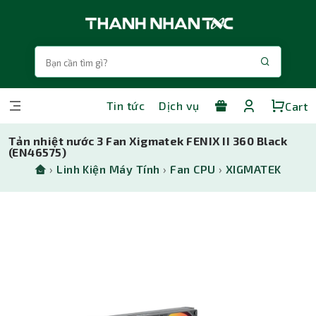
Tin tức
Dịch vụ
Cart
Tản nhiệt nước 3 Fan Xigmatek FENIX II 360 Black
(EN46575)
›
Linh Kiện Máy Tính
›
Fan CPU
›
XIGMATEK