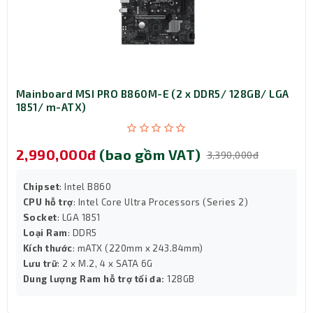
Mainboard MSI PRO B860M-E (2 x DDR5/ 128GB/ LGA
1851/ m-ATX)
2,990,000đ
(bao gồm VAT)
3,390,000đ
Chipset
: Intel B860
CPU hỗ trợ
: Intel Core Ultra Processors (Series 2)
Socket
: LGA 1851
Cổng Kết Nối Tiện Lợi
Loại Ram
: DDR5
Tản nhiệt nước Xigmatek FENIX II 360 Black được trang
Kích thước
: mATX (220mm x 243.84mm)
bị cổng 3 Pin ARGB cho quạt và cổng SATA cho nguồn,
Lưu trữ
: 2 x M.2, 4 x SATA 6G
giúp lắp đặt nhanh chóng và dễ dàng kết nối với các
Dung lượng Ram hỗ trợ tối đa:
128GB
thiết bị khác. Các cổng này đảm bảo nguồn và tín hiệu ổn
định, giúp hệ thống vận hành hiệu quả và an toàn.