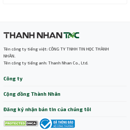
Tản nhiệt hỗ trợ hầu hết các socket phổ biến hiện nay,
giúp người dùng dễ dàng nâng cấp hoặc lắp đặt cho
nhiều cấu hình khác nhau:
Intel: LGA 1851 / 1700 / 1200 / 115X / 2011
Tên công ty tiếng việt: CÔNG TY TNHH TIN HỌC THÀNH
AMD: AM5 / AM4
NHÂN.
Tên công ty tiếng anh: Thanh Nhan Co., Ltd.
Điều này giúp Xigmatek LK 360 Digital Black trở thành
lựa chọn linh hoạt cho cả dàn PC mới lẫn nâng cấp hệ
Thành Nhân TNC
Công ty
thống cũ.
Trợ lý AI • Phản hồi tức thì
Kết nối PWM & ARGB tiện lợi
Cộng đồng Thành Nhân
Đăng ký nhận bản tin của chúng tôi