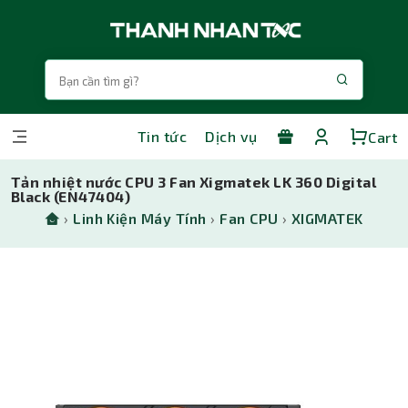
Tin tức
Dịch vụ
Cart
Tản nhiệt nước CPU 3 Fan Xigmatek LK 360 Digital
Black (EN47404)
›
Linh Kiện Máy Tính
›
Fan CPU
›
XIGMATEK