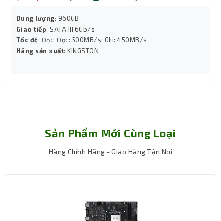
giúp CPU luôn duy trì mức nhiệt ổn định ngay cả khi tải
nặng.
Dung lượng
: 960GB
Bơm hiệu suất cao, vận hành êm ái
Giao tiếp
: SATA III 6Gb/s
Tốc độ
: Đọc: Đọc: 500MB/s; Ghi: 450MB/s
Hãng sản xuất
: KINGSTON
Sản Phẩm Mới Cùng Loại
Hàng Chính Hãng - Giao Hàng Tận Nơi