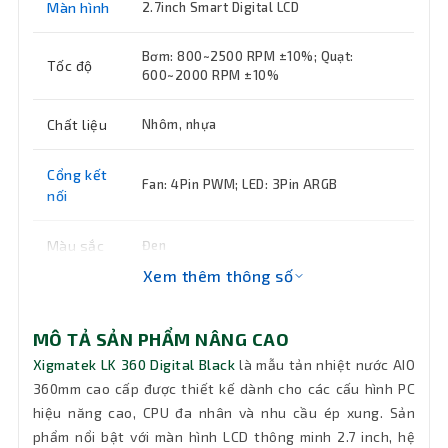
Màn hình
2.7inch Smart Digital LCD
Bơm: 800~2500 RPM ±10%; Quạt:
Tốc độ
600~2000 RPM ±10%
Chất liệu
Nhôm, nhựa
Cổng kết
Fan: 4Pin PWM; LED: 3Pin ARGB
nối
Màu sắc
Đen
Xem thêm thông số
Intel: LGA 1851/1700/1200 & 115X/2011;
Socket
AMD: AM5/AM4
MÔ TẢ SẢN PHẨM NÂNG CAO
Fan
3 fan 120mm (360 x 120 x 25mm)
Xigmatek LK 360 Digital Black
là mẫu tản nhiệt nước AIO
360mm cao cấp được thiết kế dành cho các cấu hình PC
hiệu năng cao, CPU đa nhân và nhu cầu ép xung. Sản
Độ ồn
Bơm: 30dBA; Quạt: 29.8dBA
phẩm nổi bật với màn hình LCD thông minh 2.7 inch, hệ