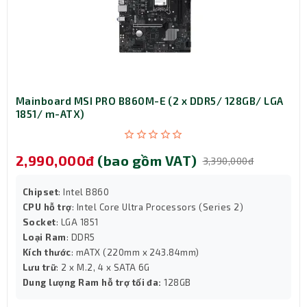
Hệ thống bơm của Xigmatek LK 360 Digital Black có tốc
độ từ 800 – 2500 RPM, tối ưu luồng nước làm mát liên
tục. Độ ồn của bơm chỉ khoảng 30 dBA, trong khi quạt
đạt tối đa 29.8 dBA, mang lại trải nghiệm sử dụng êm ái,
phù hợp cả môi trường làm việc lẫn giải trí.
Tương thích rộng rãi Intel & AMD
Mainboard MSI PRO B860M-E (2 x DDR5/ 128GB/ LGA
1851/ m-ATX)
2,990,000đ
(bao gồm VAT)
3,390,000đ
Chipset
: Intel B860
CPU hỗ trợ
: Intel Core Ultra Processors (Series 2)
Socket
: LGA 1851
Loại Ram
: DDR5
Kích thước
: mATX (220mm x 243.84mm)
Lưu trữ
: 2 x M.2, 4 x SATA 6G
Dung lượng Ram hỗ trợ tối đa:
128GB