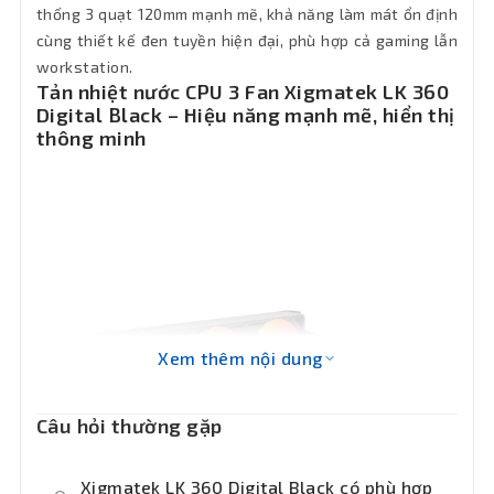
thống 3 quạt 120mm mạnh mẽ, khả năng làm mát ổn định
Tính
năng
Làm mát linh kiện máy tính
cùng thiết kế đen tuyền hiện đại, phù hợp cả gaming lẫn
chính
workstation.
Tản nhiệt nước CPU 3 Fan Xigmatek LK 360
Digital Black – Hiệu năng mạnh mẽ, hiển thị
Kích
397 x 120 x 27mm
thông minh
thước
LED
Addressable RGB Rainbow
Lưu lượng
không khí
85.82CFM
(CFM)
Áp suất
Xem thêm nội dung
2.23mmH2O
không khí
Câu hỏi thường gặp
Bảo hành
12 tháng
Xigmatek LK 360 Digital Black có phù hợp