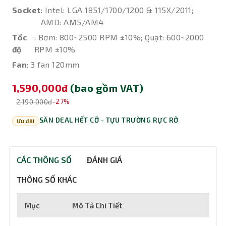
Socket
: Intel: LGA 1851/1700/1200 & 115X/2011;
AMD: AM5/AM4
Tốc
: Bơm: 800~2500 RPM ±10%; Quạt: 600~2000
độ
RPM ±10%
Fan
: 3 fan 120mm
1,590,000đ
(bao gồm VAT)
2,190,000đ
-27%
SĂN DEAL HẾT CỠ - TỰU TRƯỜNG RỰC RỠ
Ưu đãi
CÁC THÔNG SỐ
ĐÁNH GIÁ
THÔNG SỐ KHÁC
Mục
Mô Tả Chi Tiết