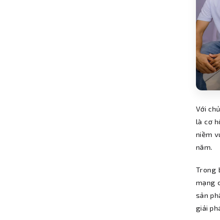
Với ch
là cơ 
niềm v
năm.
Trong 
mạng cô
sản ph
giải ph