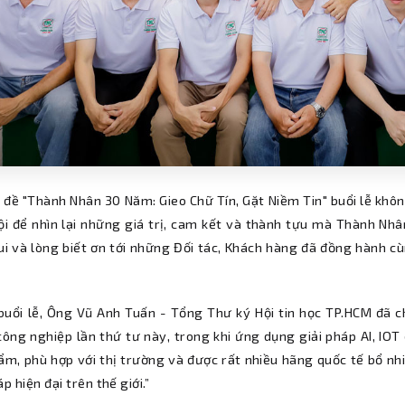
ủ đề "Thành Nhân 30 Năm: Gieo Chữ Tín, Gặt Niềm Tin" buổi lễ kh
hội để nhìn lại những giá trị, cam kết và thành tựu mà Thành Nh
ui và lòng biết ơn tới những Đối tác, Khách hàng đã đồng hành
buổi lễ, Ông Vũ Anh Tuấn - Tổng Thư ký Hội tin học TP.HCM đã c
ng nghiệp lần thứ tư này, trong khi ứng dụng giải pháp AI, IOT đ
ẩm, phù hợp với thị trường và được rất nhiều hãng quốc tế bổ nh
áp hiện đại trên thế giới.”