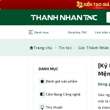
Danh mục
Desktop TNC
Linh kiện
Trang chủ
Tin tức
Góc Thành Nhân
[Kỷ
DANH MỤC
Mện
Đánh giá sản phẩm
Đóng g
Cẩm Nang Công nghệ
Vào ng
mời là 
Thủ thuật
là thàn