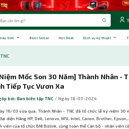
 máy tính
Best Seller
Hot Deal
Dịch vụ kỹ thuật
T
 TNC
 Niệm Mốc Son 30 Năm] Thành Nhân - T
h Tiếp Tục Vươn Xa
óp bởi: Ban biên tập TNC
/ Ngày 18-03-2024
ày 16/03 vừa qua, Thành Nhân - TNC đã tổ chức lễ kỷ niệm 30 n
đại diện Hãng HP, Dell, Lenovo, MSI, Intel, Canon, Brother, Epson
h viên của tổ chức BNI Bizlink, cùng toàn thể Cán bộ - nhân viên c