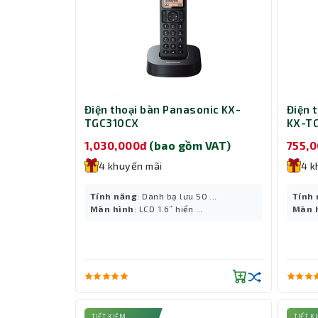
Điện thoại bàn Panasonic KX-
Điện 
TGC310CX
KX-TG
1,030,000đ
(bao gồm VAT)
755,
4 khuyến mãi
4 k
Tính năng
: Danh bạ lưu 50 ...
Tính
Màn hình
: LCD 1.6” hiển ...
Màn 
TIẾT KIỆM
TIẾT K