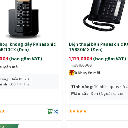
thoại không dây Panasonic
Điện thoại bàn Panasonic K
B110CX (Đen)
TS880MX (Đen)
000đ
(bao gồm VAT)
1,119,000đ
(bao gồm VAT)
1,390,000đ
huyến mãi
4 khuyến mãi
 năng
: Hiển thị 20 ...
hình
: LCD 1.4” hiển ...
Tính năng
: 10 phím quay số ..
Màu sắc
: Đen (Ngoài ra còn ..
IỆM