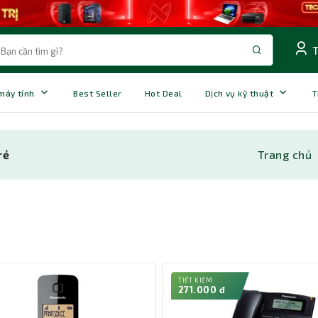
 máy tính
Best Seller
Hot Deal
Dịch vụ kỹ thuật
T
rẻ
Trang chủ
TIẾT KIỆM
271.000 đ