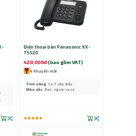
X-
Điện thoại bàn Panasonic KX-
TS520
420,000đ
(bao gồm VAT)
4 khuyến mãi
Tính năng
: Có 3 cấp diều ...
Màu sắc
: Đen, ngoài ra có ...
.
.