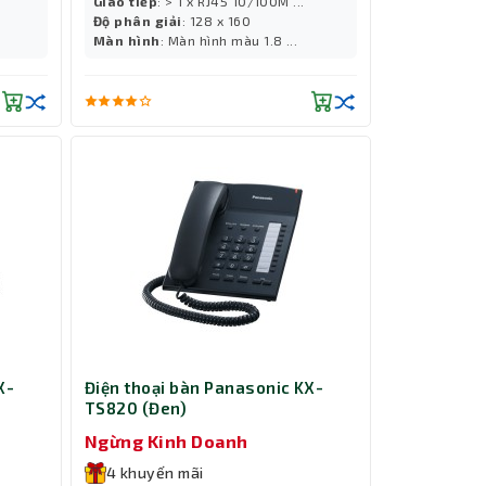
Giao tiếp
: > 1 x RJ45 10/100M ...
Độ phân giải
: 128 x 160
Màn hình
: Màn hình màu 1.8 ...
X-
Điện thoại bàn Panasonic KX-
TS820 (Đen)
Ngừng Kinh Doanh
4 khuyến mãi