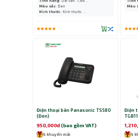
Tính năng
: Dải tần: 1,88 ...
Tính
Màu sắc
: Đen
Màu 
Kích thước
: Kích thước ...
Điện thoại bàn Panasonic TS580
Điện 
(Đen)
TGB1
950,000đ
(bao gồm VAT)
1,21
4 khuyến mãi
4 k