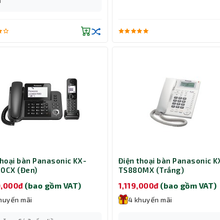
m
thoại bàn Panasonic KX-
Điện thoại bàn Panasonic K
0CX (Đen)
TS880MX (Trắng)
0,000đ
(bao gồm VAT)
1,119,000đ
(bao gồm VAT)
huyến mãi
4 khuyến mãi