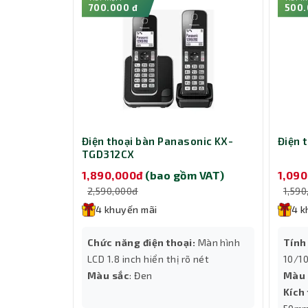
700.000 đ
500.
Điện thoại bàn Panasonic KX-
Điện 
TGD312CX
1,890,000đ
(bao gồm VAT)
1,09
2,590,000đ
1,590
4 khuyến mãi
4 k
Chức năng điện thoại:
Màn hình
Tính
LCD 1.8 inch hiển thị rõ nét
10/1
Màu sắc
: Đen
Màu 
Kích