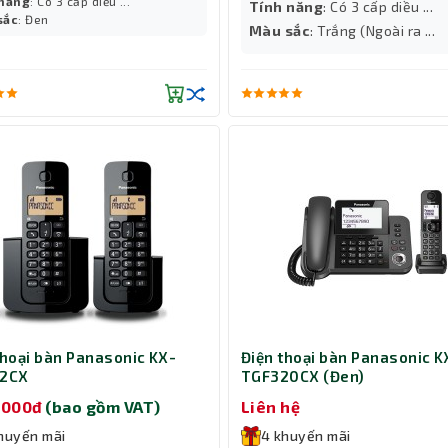
 năng
: Có 3 cấp diều ...
Tính năng
: Có 3 cấp diều ...
sắc
: Đen
Màu sắc
: Trắng (Ngoài ra ...
thoại bàn Panasonic KX-
Điện thoại bàn Panasonic K
12CX
TGF320CX (Đen)
0,000đ
(bao gồm VAT)
Liên hệ
huyến mãi
4 khuyến mãi