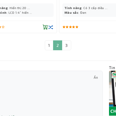
 năng
: Hiển thị 20 ...
Tính năng
: Có 3 cấp diều ...
hình
: LCD 1.4” hiển ...
Màu sắc
: Đen
1
2
3
Tin
Ẩn