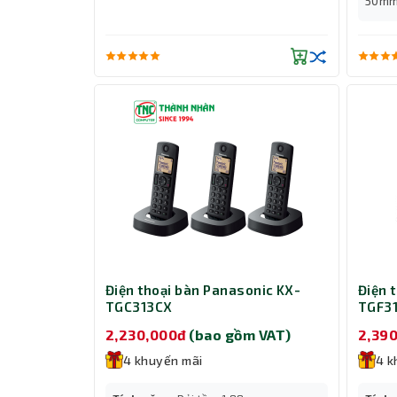
50m
Điện thoại bàn Panasonic KX-
Điện 
TGC313CX
TGF31
2,230,000đ
(bao gồm VAT)
2,39
4 khuyến mãi
4 k