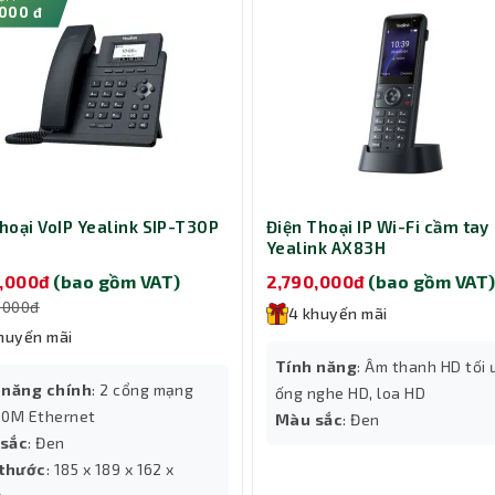
000 đ
thoại VoIP Yealink SIP-T30P
Điện Thoại IP Wi-Fi cầm tay
Yealink AX83H
0,000đ
(bao gồm VAT)
2,790,000đ
(bao gồm VAT
,000đ
4 khuyến mãi
huyến mãi
Tính năng
: Âm thanh HD tối 
 năng chính
: 2 cổng mạng
ống nghe HD, loa HD
00M Ethernet
Màu sắc
: Đen
sắc
: Đen
 thước
: 185 x 189 x 162 x