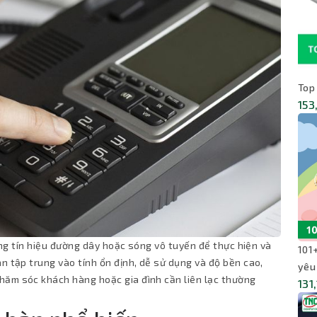
Top
153
dụng tín hiệu đường dây hoặc sóng vô tuyến để thực hiện và
101
n tập trung vào tính ổn định, dễ sử dụng và độ bền cao,
yêu
hăm sóc khách hàng hoặc gia đình cần liên lạc thường
131