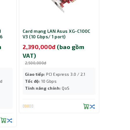
H
Card mạng LAN Asus XG-C100C
Tủ Mạng 27
/6
V3 (10 Gbps/ 1 port)
Màu Đen (
m
2,390,000đ
(bao gồm
5,690,0
VAT)
VAT)
2,500,000đ
5,890,000đ
Giao tiếp:
PCI Express 3.0 / 2.1
Chất liệu
:
ed
Tốc độ:
10 Gbps
Kích thướ
Tính năng chính:
QoS
d
Thành Nhân TNC
Trợ lý AI • Phản hồi tức thì