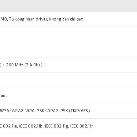
O; Tự động nhận driver, không cần cài đặt
) + 200 MHz (2.4 GHz)
enna
, WPA/WPA2, WPA-PSK/WPA2-PSK (TKIP/AES)
E 802.11a, IEEE 802.11b, IEEE 802.11g, IEEE 802.11n