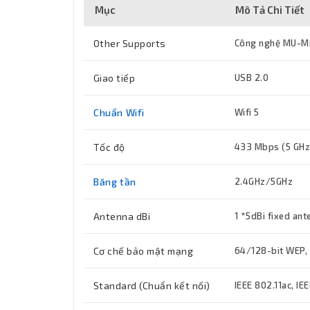
Mục
Mô Tả Chi Tiết
Other Supports
Công nghệ MU-MIM
Giao tiếp
USB 2.0
Chuẩn Wifi
Wifi 5
Tốc độ
433 Mbps (5 GHz
Băng tần
2.4GHz/5GHz
Antenna dBi
1 *5dBi fixed ant
Cơ chế bảo mật mạng
64/128-bit WEP
Standard (Chuẩn kết nối)
IEEE 802.11ac, IEE