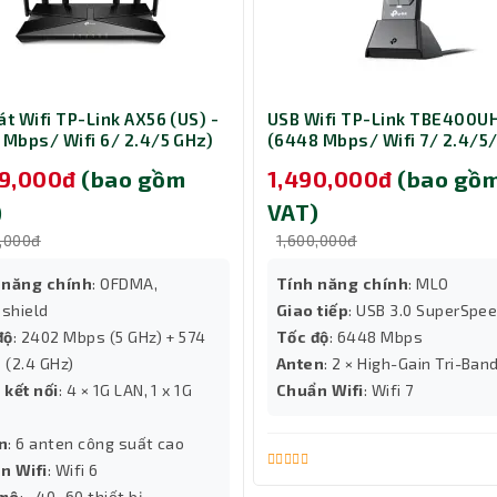
át Wifi TP-Link AX56 (US) -
USB Wifi TP-Link TBE400U
 Mbps/ Wifi 6/ 2.4/5 GHz)
(6448 Mbps/ Wifi 7/ 2.4/5
GHz)
49,000đ
(bao gồm
1,490,000đ
(bao gồ
)
VAT)
0,000đ
1,600,000đ
 năng chính
: OFDMA,
Tính năng chính
: MLO
shield
Giao tiếp
: USB 3.0 SuperSpe
độ
: 2402 Mbps (5 GHz) + 574
Tốc độ
: 6448 Mbps
 (2.4 GHz)
Anten
: 2 × High-Gain Tri-Ban
 kết nối
: 4 × 1G LAN, 1 x 1G
Chuẩn Wifi
: Wifi 7
n
: 6 anten công suất cao
n Wifi
: Wifi 6
mô
: ~40–60 thiết bị