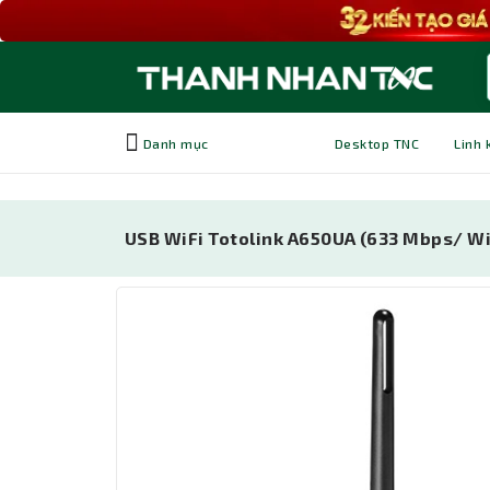
Danh mục
Desktop TNC
Linh 
USB WiFi Totolink A650UA (633 Mbps/ Wif