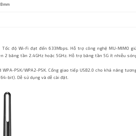
 18mm
n. Tốc độ Wi-Fi đạt đến 633Mbps. Hỗ trợ công nghệ MU-MIMO gi
n 2 băng tần 2.4GHz hoặc 5GHz. Hỗ trợ băng tần 5G ít nhiễu sóng
 WPA-PSK/WPA2-PSK. Cổng giao tiếp USB2.0 cho khả năng tương
64-bit). Dễ sử dụng và dễ cài đặt.