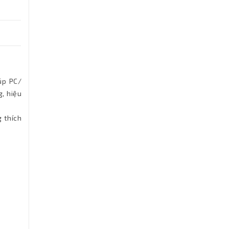
úp PC/
, hiệu
 thích