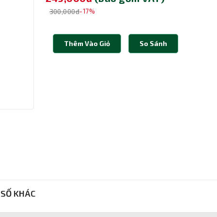
300,000đ
-17%
Thêm Vào Giỏ
So Sánh
SỐ KHÁC