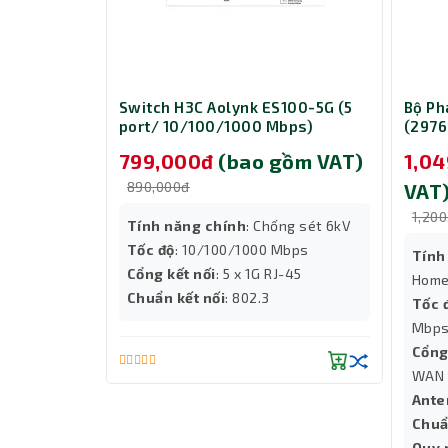
nk AX3000
Switch H3C Aolynk ES100-5G (5
Bộ Ph
s/ Wifi 6/
port/ 10/100/1000 Mbps)
(2976
 gồm
799,000đ
(bao gồm VAT)
1,0
890,000đ
VAT
1,20
Tính năng chính
: Chống sét 6kV
Tốc độ
: 10/100/1000 Mbps
DA, Airtime
Tính
Cổng kết nối
: 5 x 1G RJ-45
Home
Chuẩn kết nối
: 802.3
GHz) + 574
Tốc 
Mbps
N, 1 ×
Cổng
WAN
uất cao
Ante
Chuẩ
t bị
Quy 