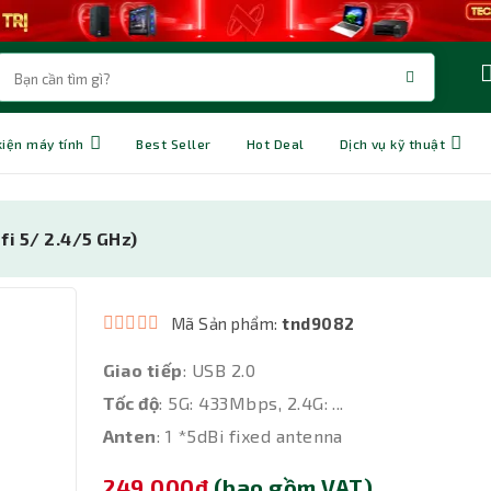
kiện máy tính
Best Seller
Hot Deal
Dịch vụ kỹ thuật
i 5/ 2.4/5 GHz)
Mã Sản phẩm:
tnd9082
Giao tiếp
: USB 2.0
Tốc độ
: 5G: 433Mbps, 2.4G: ...
Anten
: 1 *5dBi fixed antenna
249,000đ
(bao gồm VAT)