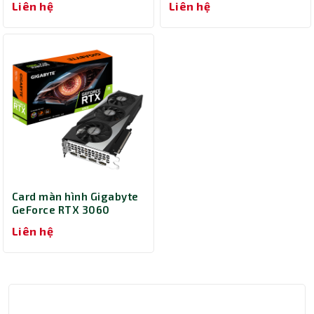
Liên hệ
Liên hệ
(DUAL-RTX3060-O8G-
WHITE)
Card màn hình Gigabyte
GeForce RTX 3060
GAMING OC 12G
Liên hệ
(N3060GAMING OC-
12GD)