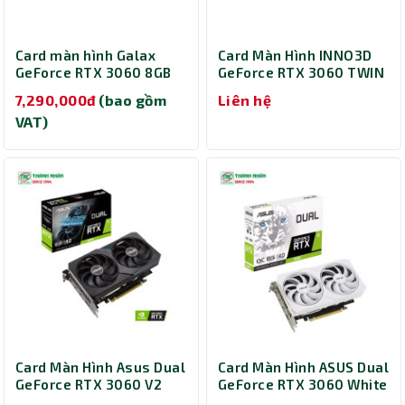
Card màn hình Galax
Card Màn Hình INNO3D
GeForce RTX 3060 8GB
GeForce RTX 3060 TWIN
1-Click OC
X2 12GB (N30602-12D6-
7,290,000đ
(bao gồm
Liên hệ
(36NSL8MD6OCC)
1190VA32A)
VAT)
Card Màn Hình Asus Dual
Card Màn Hình ASUS Dual
GeForce RTX 3060 V2
GeForce RTX 3060 White
(DUAL-RTX3060-12G-V2)
OC Edition 8GB GDDR6