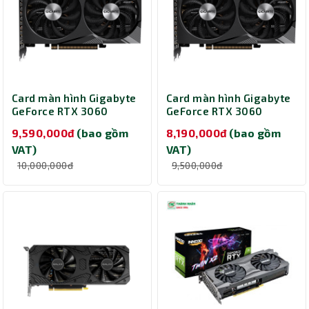
Card màn hình Gigabyte
Card màn hình Gigabyte
GeForce RTX 3060
GeForce RTX 3060
WINDFORCE OC 12G (GV-
GAMING OC 8G
9,590,000đ
(bao gồm
8,190,000đ
(bao gồm
N3060WF2OC-12GD)
(N3060GAMING OC-8GD)
VAT)
VAT)
10,000,000đ
9,500,000đ