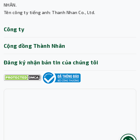
Thành Nhân TNC
NHÂN.
Tên công ty tiếng anh: Thanh Nhan Co., Ltd.
Trợ lý AI • Phản hồi tức thì
Công ty
Cộng đồng Thành Nhân
Đăng ký nhận bản tin của chúng tôi