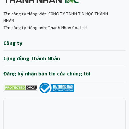
Tên công ty tiếng việt: CÔNG TY TNHH TIN HỌC THÀNH
NHÂN.
Tên công ty tiếng anh: Thanh Nhan Co., Ltd.
VGA Gigabyte N3060GAMING OC-12GD cao cấp được xây
Thành Nhân TNC
Công ty
dựng trên kiến trúc NVIDIA Ampere mới, cho phép bạn
Trợ lý AI • Phản hồi tức thì
thoải mái chơi game với hiệu năng đáng kinh ngạc.
NVIDIA DLSS với khả năng kết xuất AI đột phá, tăng tốc
Cộng đồng Thành Nhân
độ khung hình đáng kể nhằm mang đến cho người dùng
những trải nghiệm hình ảnh vô cùng mượt mà.
Đăng ký nhận bản tin của chúng tôi