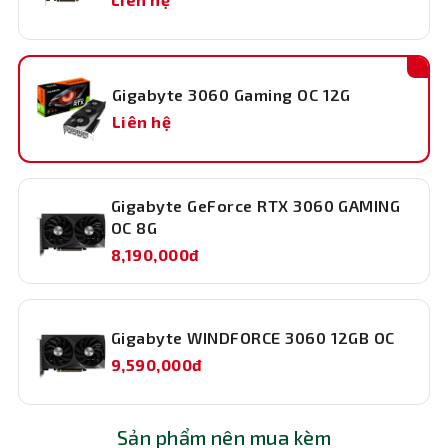
Gigabyte 3060 Gaming OC 12G
Liên hệ
Quạt chủ động 3D trên VGA này đem đến khả năng làm
mát bán thụ động, và khi GPU ở chế độ tải thấp quạt sẽ
ngừng quay để đảm bảo sự yên tĩnh cần thiết. Thiết kế
Gigabyte GeForce RTX 3060 GAMING
đường sọc 3D trên cánh quạt và mép quạt hình tam giác
OC 8G
giúp dẫn luồng không khí luân chuyển mượt mà, từ đó
8,190,000đ
nâng cao hiệu quả làm mát.
Gigabyte WINDFORCE 3060 12GB OC
9,590,000đ
Sản phẩm nên mua kèm