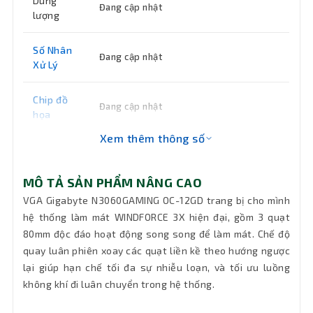
Dung
Đang cập nhật
lượng
Số Nhân
Đang cập nhật
Xử Lý
Chip đồ
Đang cập nhật
họa
Xem thêm thông số
Nguồn
Đang cập nhật
MÔ TẢ SẢN PHẨM NÂNG CAO
Bus RAM
Đang cập nhật
VGA Gigabyte N3060GAMING OC-12GD trang bị cho mình
hệ thống làm mát WINDFORCE 3X hiện đại, gồm 3 quạt
Giao Tiếp
Đang cập nhật
80mm độc đáo hoạt động song song để làm mát. Chế độ
VGA
quay luân phiên xoay các quạt liền kề theo hướng ngược
lại giúp hạn chế tối đa sự nhiễu loạn, và tối ưu luồng
Nguồn
Đang cập nhật
không khí đi luân chuyển trong hệ thống.
Tản nhiệt
Đang cập nhật