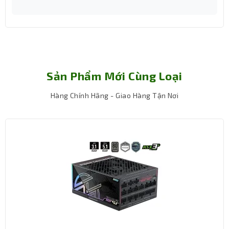
Sản Phẩm Mới Cùng Loại
Hàng Chính Hãng - Giao Hàng Tận Nơi
VGA Gigabyte N3060GAMING OC-12GD được thiết kế với
vẻ ngoài mang tính thẩm mỹ cao, hoàn thiện chắc chắn
cùng với tấm lưng bảo vệ, giúp nâng cao cấu trúc của
toàn bộ mẫu VGA. Dải đèn LED ấn tượng với nhiều hiệu
ứng ánh sáng và các tùy chọn màu sắc khác nhau có thể
tùy chỉnh, đồng bộ với các thiết bị AORUS khác một cách
dễ dàng nhờ vào RGB FUSION 2.0.