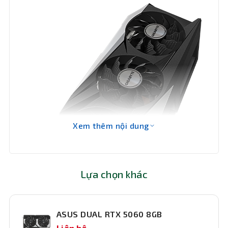
Xung
Đang cập nhật
nhịp nhân
Cổng
Xuất
Đang cập nhật
Hình
Tính
năng
Đang cập nhật
chính
Xem thêm nội dung
Kích
Đang cập nhật
thước
Lựa chọn khác
Bảo hành
Đang cập nhật
ASUS DUAL RTX 5060 8GB
Liên hệ