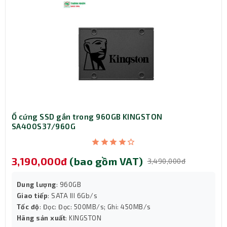
quy trình hoàn toàn tự động chất lượng với thiết kế vẻ
ngoài thân thiện, nhằm loại bỏ các phần nhô sắc bén
của các đầu nối hàn. Nhờ đó không khiến tay bạn bị
thương hoặc vô tình làm hỏng linh kiện lúc chế tạo.
Ổ cứng SSD gắn trong 960GB KINGSTON
SA400S37/960G
3,190,000đ
(bao gồm VAT)
3,490,000đ
Dung lượng
: 960GB
Giao tiếp
: SATA III 6Gb/s
Tốc độ
: Đọc: Đọc: 500MB/s; Ghi: 450MB/s
Hãng sản xuất
: KINGSTON