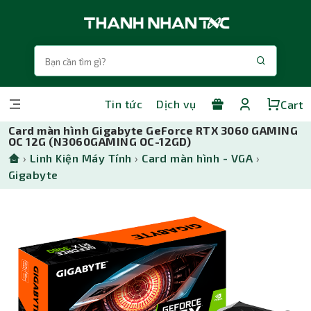
Tin tức
Dịch vụ
Cart
Card màn hình Gigabyte GeForce RTX 3060 GAMING
OC 12G (N3060GAMING OC-12GD)
›
Linh Kiện Máy Tính
›
Card màn hình - VGA
›
Gigabyte