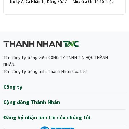
Trợ Lý AI Cá Nhân Tự Động 24/7
Mua Giá Chỉ Từ 16 Triệu
Tên công ty tiếng việt: CÔNG TY TNHH TIN HỌC THÀNH
Thành Nhân TNC
NHÂN.
Tên công ty tiếng anh: Thanh Nhan Co., Ltd.
Trợ lý AI • Phản hồi tức thì
Công ty
Cộng đồng Thành Nhân
Đăng ký nhận bản tin của chúng tôi