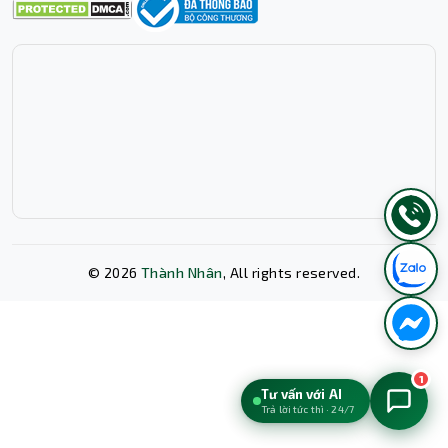
©
2026
Thành Nhân
, All rights reserved.
Xóa lịch sử chat?
1
Tư vấn với AI
Trả lời tức thì · 24/7