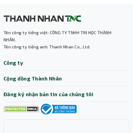
Tên công ty tiếng việt: CÔNG TY TNHH TIN HỌC THÀNH
Thành Nhân TNC
NHÂN.
Tên công ty tiếng anh: Thanh Nhan Co., Ltd.
Trợ lý AI • Phản hồi tức thì
Công ty
Cộng đồng Thành Nhân
Đăng ký nhận bản tin của chúng tôi