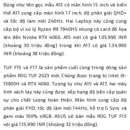
Đúng như tên gọi, mẫu A15 có màn hình 15 inch và biến
thể A17 cung cấp màn hình 17 inch, độ phân giải QHD+
và tốc độ làm mới 240Hz. Hai Laptop này cũng cung
cấp bộ vi xử lý Ryzen R9 7940HS nhưng có card đồ họa
lên đến Nvidia RTX 4060. A15 mới có giá 1.05.990 INR
(khoảng 30 triệu đồng) trong khi A17 có giá 1.34.990
INR (khoảng 38 triệu đồng).
TUF F15 và F17 là sản phẩm cuối cùng trong dòng sản
phẩm ROG TUF 2023 mới. Chúng được trang bị Intel i9-
13900H và RTX 4060. Tương tự như A15 và A17, hai máy
tính xách tay này cũng được xếp hạng độ bền cấp quân
sự cho chất lượng hoàn thiện. Màn hình cung cấp độ
phân giải FHD, tốc độ làm mới 144Hz, hỗ trợ G Sync và
gam màu 100% sRGB. ASUS sẽ bán mẫu ROG TUF F15
với giá 1.15.990 INR (khoảng 32 triệu đồng).