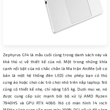
Zephyrus G14 là mẫu cuối cùng trong danh sách này và
khá thú vị về thiết kế của nó. Một trong những khía
cạnh nổi bật của nó chắc chắn là Ma trận AniMe (về cơ
bản là một hệ thống đèn LED) cho phép bạn có thú
cưng ảo hoặc chơi các trò chơi nhỏ trên nắp laptop. Nó
cũng có thiết kế nhẹ, chỉ nặng 1,65 kg. Dưới mui xe, nó
được cung cấp sức mạnh bởi bộ xử lý AMD Ryzen
7940HS và GPU RTX 4060. Nó có màn hình 14 inch
165Hz cũng cung cấp gam màu 100% DCI p3 và độ sáng