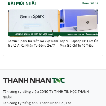
BÀI MỚI NHẤT
Xem tất cả
Gemini Spark Ra Mắt Tại Việt Nam:
Top 9+ Laptop HP Cảm Ứng Đá
Trợ Lý AI Cá Nhân Tự Động 24/7
Mua Giá Chỉ Từ 16 Triệu
Thành Nhân TNC
Trợ lý AI • Phản hồi tức thì
Tên công ty tiếng việt: CÔNG TY TNHH TIN HỌC THÀNH
NHÂN.
Tên công ty tiếng anh: Thanh Nhan Co., Ltd.