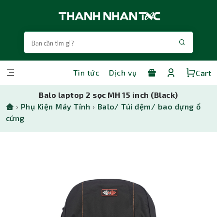
Tin tức
Dịch vụ
Cart
Balo laptop 2 sọc MH 15 inch (Black)
›
Phụ Kiện Máy Tính
›
Balo/ Túi đệm/ bao đựng ổ
cứng