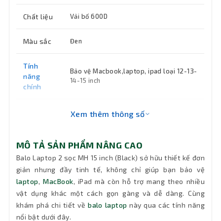
Chất liệu
Vải bố 600D
Màu sắc
Đen
Tính
Bảo vệ Macbook,laptop, ipad loại 12-13-
năng
14-15 inch
chính
Kích
Xem thêm thông số
31 x 44 x 12cm
thước
MÔ TẢ SẢN PHẨM NÂNG CAO
Bảo hành
12 tháng
Balo Laptop 2 sọc MH 15 inch (Black) sở hữu thiết kế đơn
giản nhưng đầy tinh tế, không chỉ giúp bạn bảo vệ
laptop
,
MacBook
, iPad mà còn hỗ trợ mang theo nhiều
vật dụng khác một cách gọn gàng và dễ dàng. Cùng
khám phá chi tiết về
balo laptop
này qua các tính năng
nổi bật dưới đây.