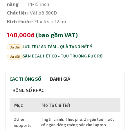
năng
14-15 inch
Chất liệu
: Vải bố 600D
Kích thước
: 31 x 44 x 12cm
140,000đ
(bao gồm VAT)
LƯU TRỮ AN TÂM - QUÀ TẶNG HẾT Ý
Ưu đãi
SĂN DEAL HẾT CỠ - TỰU TRƯỜNG RỰC RỠ
Ưu đãi
CÁC THÔNG SỐ
ĐÁNH GIÁ
THÔNG SỐ KHÁC
Mục
Mô Tả Chi Tiết
Other
1 ngăn chính, 1 học phụ, 2 ngăn lưới nước,
có ngăn riêng chống sốc cho laptop
Supports