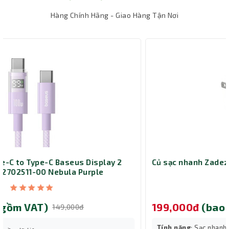
hay du lịch mà không lo các thiết bị của mình bị hư hỏng
Hàng Chính Hãng - Giao Hàng Tận Nơi
do nước mưa.
Củ sạc nhanh Zadez ZTA-4211 18W
199,000đ
(bao gồm VAT)
225,000đ
Tính năng
: Sạc nhanh