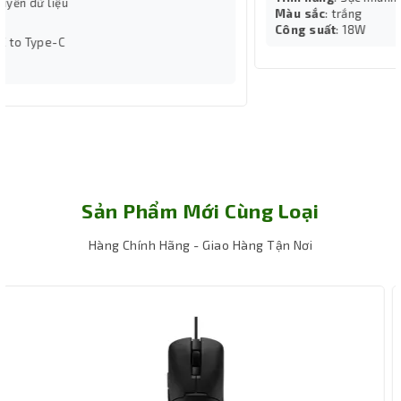
Màu sắc
: trắng
Công suất
: 18W
Kích thước tiện dụng cho laptop 15 Inch
Với kích thước 31 x 44 x 12 cm, balo Laptop 2 sọc MH có
thể chứa vừa vặn các loại laptop, MacBook, iPad có kích
thước từ
12 đến 15 inch
. Ngoài ra, kích thước này cũng
không quá cồng kềnh, giúp bạn di chuyển dễ dàng và
Sản Phẩm Mới Cùng Loại
thuận tiện hơn.
Balo Laptop 2 sọc MH 15 inch (Black) được bảo hành
12
Hàng Chính Hãng - Giao Hàng Tận Nơi
tháng
, đảm bảo chất lượng sản phẩm trong suốt quá
trình sử dụng. Với cam kết bảo vệ quyền lợi của khách
hàng, bạn sẽ luôn nhận được sự hỗ trợ tốt nhất từ
Thành Nhân TNC trong suốt thời gian sử dụng.
Kết luận
Với thiết kế thông minh, chất liệu bền bỉ, cùng khả năng
bảo vệ tối đa các thiết bị điện tử, Balo Laptop 2 sọc MH