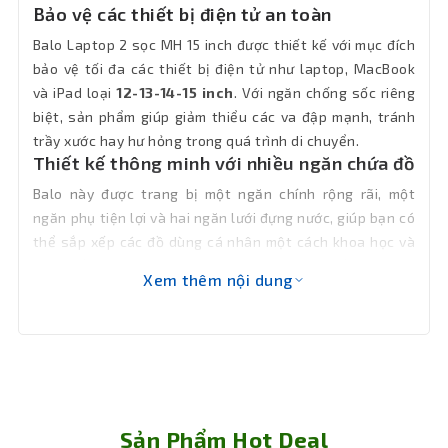
Bảo vệ các thiết bị điện tử an toàn
Balo Laptop 2 sọc MH 15 inch được thiết kế với mục đích
bảo vệ tối đa các thiết bị điện tử như laptop, MacBook
và iPad loại
12-13-14-15 inch
. Với ngăn chống sốc riêng
biệt, sản phẩm giúp giảm thiểu các va đập mạnh, tránh
trầy xước hay hư hỏng trong quá trình di chuyển.
Thiết kế thông minh với nhiều ngăn chứa đồ
Balo này được trang bị một ngăn chính rộng rãi, một
ngăn phụ tiện lợi và hai ngăn lưới đựng nước, giúp bạn có
thể sắp xếp các đồ dùng cá nhân một cách khoa học và
ngăn nắp. Những ngăn lưới này rất hữu ích để đựng các
Xem thêm nội dung
vật dụng nhỏ như bình nước, ô dù, hoặc các phụ kiện điện
tử.
Chất liệu bền bỉ, chống thấm nước
Được làm từ chất liệu
vải bố 600D
, chiếc balo này có độ
bền cao và khả năng chống thấm nước tốt, giúp bảo vệ
các thiết bị bên trong trong mọi điều kiện thời tiết. Bạn
Sản Phẩm Hot Deal
hoàn toàn có thể yên tâm khi mang balo đi làm, đi học