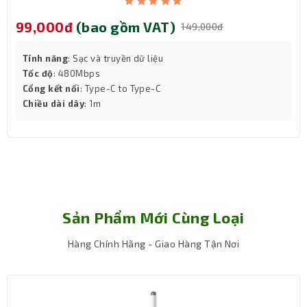
99,000đ
(bao gồm VAT)
149,000đ
Tính năng
: Sạc và truyền dữ liệu
Tốc độ
: 480Mbps
Cổng kết nối
: Type-C to Type-C
Chiều dài dây
: 1m
Chuột logitech không dây tương thích với nhiều hệ điều
hành như Windows, macOS, iPadOS, ChromeOS và Linux,
giúp bạn dễ dàng sử dụng trên nhiều nền tảng khác
nhau.
Sản Phẩm Mới Cùng Loại
Pin sạc lâu dài, sử dụng tiện lợi
Hàng Chính Hãng - Giao Hàng Tận Nơi
Chuột máy tính
không dây được trang bị pin sạc Li-Po
dung lượng 500 mAh, cho phép bạn sử dụng trong nhiều
tuần chỉ với một lần sạc. Bạn sẽ không còn lo lắng về
việc thay pin hay tình trạng chuột hết pin bất ngờ trong