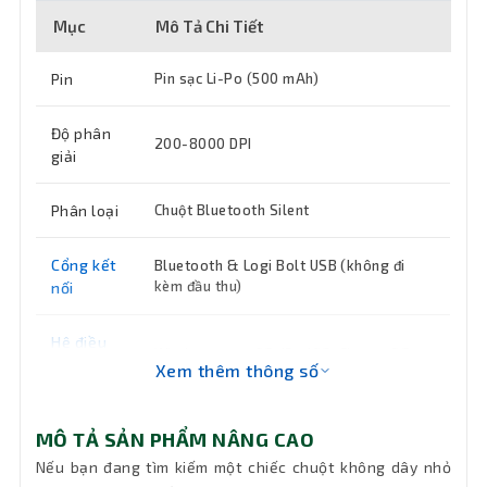
Mục
Mô Tả Chi Tiết
Pin
Pin sạc Li-Po (500 mAh)
Độ phân
200-8000 DPI
giải
Phân loại
Chuột Bluetooth Silent
Cổng kết
Bluetooth & Logi Bolt USB (không đi
kèm đầu thu)
nối
Hệ điều
Windows, macOS, iPadOS, ChromeOS,
hành hỗ
Xem thêm thông số
Linux
trợ
MÔ TẢ SẢN PHẨM NÂNG CAO
6 nút (Nhấp chuột Trái/Phải, Tiếp
Button
theo/Quay lại, Chuyển chế độ nút cuộn,
Nếu bạn đang tìm kiếm một chiếc chuột không dây nhỏ
(nút)
Nhấp chuột giữa)