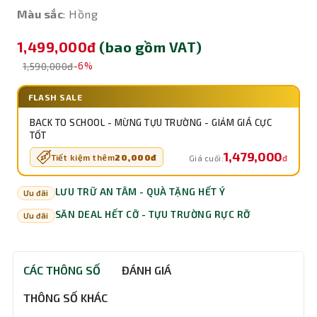
Màu sắc
: Hồng
1,499,000đ
(bao gồm VAT)
1,590,000đ
-6%
FLASH SALE
BACK TO SCHOOL - MỪNG TỰU TRƯỜNG - GIẢM GIÁ CỰC
TỐT
1,479,000
Tiết kiệm thêm
20,000đ
đ
Giá cuối:
LƯU TRỮ AN TÂM - QUÀ TẶNG HẾT Ý
Ưu đãi
SĂN DEAL HẾT CỠ - TỰU TRƯỜNG RỰC RỠ
Ưu đãi
CÁC THÔNG SỐ
ĐÁNH GIÁ
THÔNG SỐ KHÁC