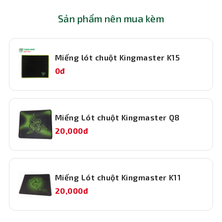
Sản phẩm nên mua kèm
Công nghệ Silent cho trải nghiệm yên tĩnh
Chuột không dây bluetooth này được trang bị công nghệ
Miếng lót chuột Kingmaster K15
Bluetooth Silent, giúp giảm thiểu tiếng ồn từ việc nhấp
chuột, mang lại trải nghiệm sử dụng êm ái, yên tĩnh, đặc
0đ
biệt phù hợp cho môi trường văn phòng hoặc những nơi
cần sự tập trung cao độ.
Hiệu suất tối ưu với DPI từ 200 đến 8000
Miếng Lót chuột Kingmaster Q8
Chuột máy tính Logitech MX Anywhere 3s được tích hợp
20,000đ
cảm biến quang học với độ phân giải lên đến 8000 DPI,
giúp chuột di chuyển mượt mà, chính xác trên nhiều bề
mặt khác nhau, kể cả kính. Bạn có thể dễ dàng điều chỉnh
mức DPI từ 200 đến 8000 để phù hợp với nhu cầu sử dụng
Miếng Lót chuột Kingmaster K11
từ làm việc văn phòng, chỉnh sửa đồ họa cho đến chơi
20,000đ
game nhẹ nhàng.