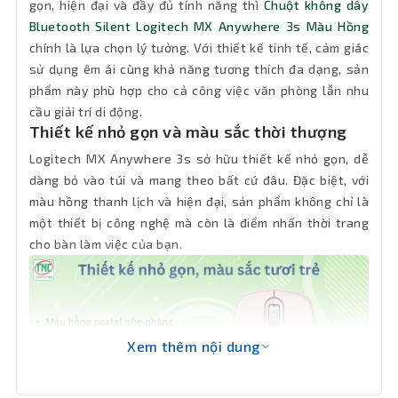
gọn, hiện đại và đầy đủ tính năng thì
Chuột không dây
Bluetooth Silent Logitech MX Anywhere 3s Màu Hồng
Màu sắc
Hồng
chính là lựa chọn lý tưởng. Với thiết kế tinh tế, cảm giác
sử dụng êm ái cùng khả năng tương thích đa dạng, sản
Chiều dài
phẩm này phù hợp cho cả công việc văn phòng lẫn nhu
Không dây
dây
cầu giải trí di động.
Thiết kế nhỏ gọn và màu sắc thời thượng
Chíp cảm
Quang học
Logitech MX Anywhere 3s sở hữu thiết kế nhỏ gọn, dễ
biến
dàng bỏ vào túi và mang theo bất cứ đâu. Đặc biệt, với
màu hồng thanh lịch và hiện đại, sản phẩm không chỉ là
Kích
100,5 x 65 x 34.4 mm
một thiết bị công nghệ mà còn là điểm nhấn thời trang
thước
cho bàn làm việc của bạn.
Khối
99 g
lượng
Bảo hành
12 tháng
Xem thêm nội dung