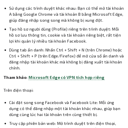
Sử dụng các trình duyệt khác nhau: Bạn có thể mở tài khoản
A bằng Google Chrome và tài khoản B bằng Microsoft Edge,
giúp đăng nhập song song mà không bị xung đột.
Tạo hồ sơ người dùng (Profile) riêng trên trình duyệt: Mỗi
hồ sơ lưu thông tin, cookie và tài khoản riêng biệt, rất tiện
lợi khi quản lý nhiều tài khoản Facebook.
Dùng tab ẩn danh: Nhấn Ctrl + Shift + N (trên Chrome) hoặc
Ctrl + Shift + P (trên Edge/Firefox) để mở cửa sổ ẩn danh và
đăng nhập tài khoản khác mà không bị đăng xuất tài khoản
chính.
Tham khảo
:
Microsoft Edge có VPN tích hợp riêng
Trên điện thoại:
Cài đặt song song Facebook và Facebook Lite: Mỗi ứng
dụng có thể đăng nhập một tài khoản khác nhau, giúp bạn
dùng cùng lúc hai tài khoản trên cùng thiết bị.
Truy cập phiên bản web: Mở trình duyệt trên điện thoại,