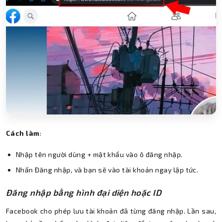
Cách làm
:
Nhập tên người dùng + mật khẩu vào ô đăng nhập.
Nhấn Đăng nhập, và bạn sẽ vào tài khoản ngay lập tức.
Đăng nhập bằng hình đại diện hoặc ID
Facebook cho phép lưu tài khoản đã từng đăng nhập. Lần sau,