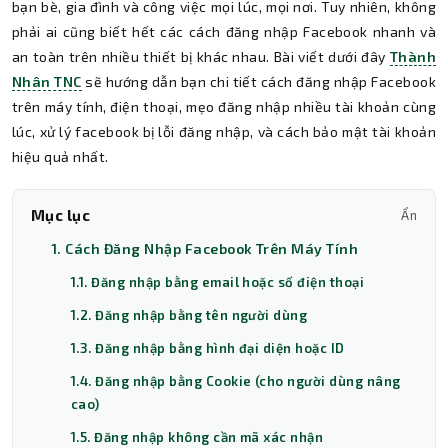
bạn bè, gia đình và công việc mọi lúc, mọi nơi. Tuy nhiên, không
phải ai cũng biết hết các cách đăng nhập Facebook nhanh và
an toàn trên nhiều thiết bị khác nhau. Bài viết dưới đây
Thành
Nhân TNC
sẽ hướng dẫn bạn chi tiết cách đăng nhập Facebook
trên máy tính, điện thoại, mẹo đăng nhập nhiều tài khoản cùng
lúc, xử lý facebook bị lỗi đăng nhập, và cách bảo mật tài khoản
hiệu quả nhất.
Mục lục
Ẩn
1. Cách Đăng Nhập Facebook Trên Máy Tính
1.1. Đăng nhập bằng email hoặc số điện thoại
1.2. Đăng nhập bằng tên người dùng
1.3. Đăng nhập bằng hình đại diện hoặc ID
1.4. Đăng nhập bằng Cookie (cho người dùng nâng
cao)
1.5. Đăng nhập không cần mã xác nhận