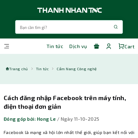
Tin tức
Dịch vụ
Cart
Trang chủ
Tin tức
Cẩm Nang Công nghệ
Cách đăng nhập Facebook trên máy tính,
điện thoại đơn giản
Đóng góp bởi: Hong Le
/ Ngày 11-10-2025
Facebook là mạng xã hội lớn nhất thế giới, giúp bạn kết nối với