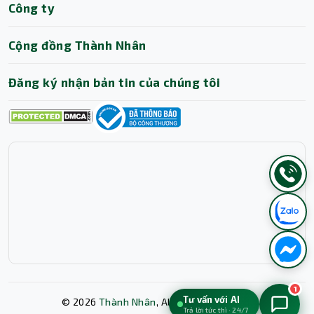
Công ty
Cộng đồng Thành Nhân
Đăng ký nhận bản tin của chúng tôi
1
Tư vấn với AI
©
2026
Thành Nhân
, All rights reserved.
Trả lời tức thì · 24/7