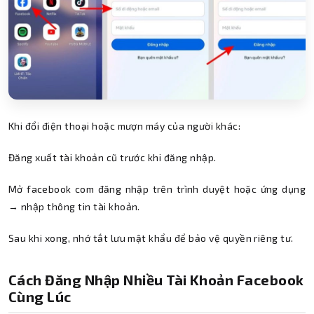
Khi đổi điện thoại hoặc mượn máy của người khác:
Đăng xuất tài khoản cũ trước khi đăng nhập.
Mở facebook com đăng nhập trên trình duyệt hoặc ứng dụng
→ nhập thông tin tài khoản.
Sau khi xong, nhớ tắt lưu mật khẩu để bảo vệ quyền riêng tư.
Cách Đăng Nhập Nhiều Tài Khoản Facebook
Cùng Lúc