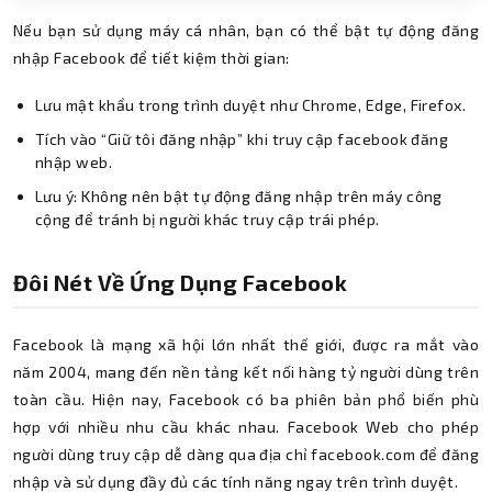
Nếu bạn sử dụng máy cá nhân, bạn có thể bật tự động đăng
nhập Facebook để tiết kiệm thời gian:
Lưu mật khẩu trong trình duyệt như Chrome, Edge, Firefox.
Tích vào “Giữ tôi đăng nhập” khi truy cập facebook đăng
nhập web.
Lưu ý: Không nên bật tự động đăng nhập trên máy công
cộng để tránh bị người khác truy cập trái phép.
Đôi Nét Về Ứng Dụng Facebook
Facebook là mạng xã hội lớn nhất thế giới, được ra mắt vào
năm 2004, mang đến nền tảng kết nối hàng tỷ người dùng trên
toàn cầu. Hiện nay, Facebook có ba phiên bản phổ biến phù
hợp với nhiều nhu cầu khác nhau. Facebook Web cho phép
người dùng truy cập dễ dàng qua địa chỉ facebook.com để đăng
nhập và sử dụng đầy đủ các tính năng ngay trên trình duyệt.