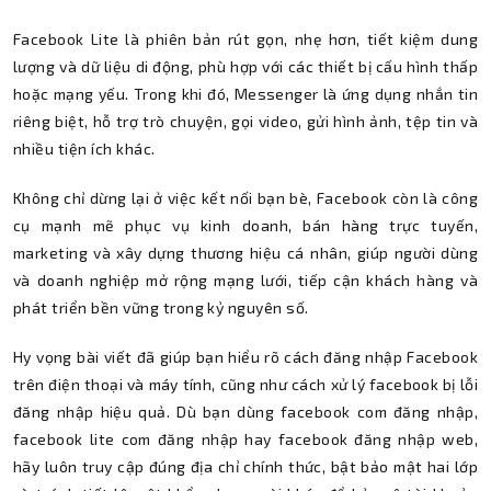
Facebook Lite là phiên bản rút gọn, nhẹ hơn, tiết kiệm dung
lượng và dữ liệu di động, phù hợp với các thiết bị cấu hình thấp
hoặc mạng yếu. Trong khi đó, Messenger là ứng dụng nhắn tin
riêng biệt, hỗ trợ trò chuyện, gọi video, gửi hình ảnh, tệp tin và
nhiều tiện ích khác.
Không chỉ dừng lại ở việc kết nối bạn bè, Facebook còn là công
cụ mạnh mẽ phục vụ kinh doanh, bán hàng trực tuyến,
marketing và xây dựng thương hiệu cá nhân, giúp người dùng
và doanh nghiệp mở rộng mạng lưới, tiếp cận khách hàng và
phát triển bền vững trong kỷ nguyên số.
Hy vọng bài viết đã giúp bạn hiểu rõ cách đăng nhập Facebook
trên điện thoại và máy tính, cũng như cách xử lý facebook bị lỗi
đăng nhập hiệu quả. Dù bạn dùng facebook com đăng nhập,
facebook lite com đăng nhập hay facebook đăng nhập web,
hãy luôn truy cập đúng địa chỉ chính thức, bật bảo mật hai lớp