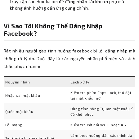
truy cập facebook.com để đăng nhập tài khoản phụ mà
không ảnh hưởng đến ứng dụng chính.
Vì Sao Tôi Không Thể Đăng Nhập
Facebook?
Rất nhiều người gặp tình huống facebook bị lỗi đăng nhập mà
không rõ lý do. Dưới đây là các nguyên nhân phổ biến và cách
khắc phục nhanh:
Nguyên nhân
Cách xử lý
Kiểm tra phím Caps Lock, thử đặt
Nhập sai mật khẩu
lại mật khẩu mới
Dùng tính năng “Quên mật khẩu?”
Quên mật khẩu
để khôi phục
Lỗi mạng
Kiểm tra kết nối Wi-Fi hoặc 4G
Làm theo hướng dẫn xác minh da
Tài khoản bị khóa tạm thời