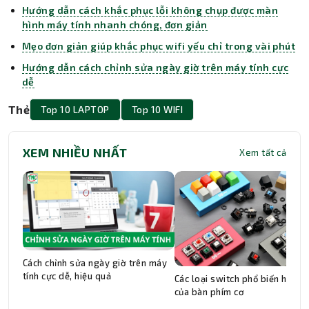
Hướng dẫn cách khắc phục lỗi không chụp được màn
hình máy tính nhanh chóng, đơn giản
Mẹo đơn giản giúp khắc phục wifi yếu chỉ trong vài phút
Hướng dẫn cách chỉnh sửa ngày giờ trên máy tính cực
dễ
Thẻ
Top 10 LAPTOP
Top 10 WIFI
XEM NHIỀU NHẤT
Xem tất cả
Cách chỉnh sửa ngày giờ trên máy
tính cực dễ, hiệu quả
Các loại switch phổ biến hiện n
của bàn phím cơ