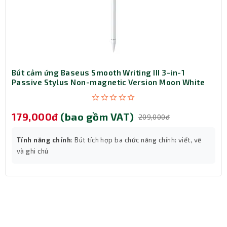
Hỗ trợ đa chuẩn – Tương thích cả thiết bị cũ
và mới
Sản phẩm không chỉ hoạt động với chuẩn HDMI 2.1, mà
còn tương thích ngược với HDMI 2.0 và HDMI 1.4, giúp bạn
dễ dàng kết nối với mọi thiết bị trong hệ sinh thái công
nghệ mà không cần nâng cấp phần cứng.
Bút cảm ứng Baseus Smooth Writing III 3-in-1
Passive Stylus Non-magnetic Version Moon White
(LVN080-NM-WH)
179,000đ
(bao gồm VAT)
209,000đ
Tính năng chính
: Bút tích hợp ba chức năng chính: viết, vẽ
và ghi chú