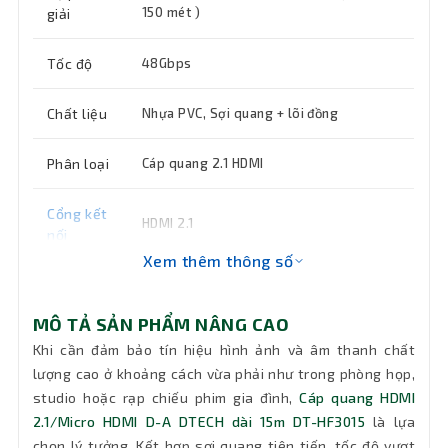
150 mét )
giải
Tốc độ
48Gbps
Chất liệu
Nhựa PVC, Sợi quang + lõi đồng
Phân loại
Cáp quang 2.1 HDMI
Cổng kết
HDMI 2.1
nối
Xem thêm thông số
Chiều dài
15m
dây
MÔ TẢ SẢN PHẨM NÂNG CAO
Khi cần đảm bảo tín hiệu hình ảnh và âm thanh chất
Tính
Truyền âm thanh và hình ảnh chất lượng
lượng cao ở khoảng cách vừa phải như trong phòng họp,
năng
cao
studio hoặc rạp chiếu phim gia đình,
chính
Cáp quang HDMI
2.1/Micro HDMI D-A DTECH dài 15m DT-HF3015
là lựa
chọn lý tưởng. Kết hợp sợi quang tiên tiến, tốc độ vượt
Bảo hành
12 tháng