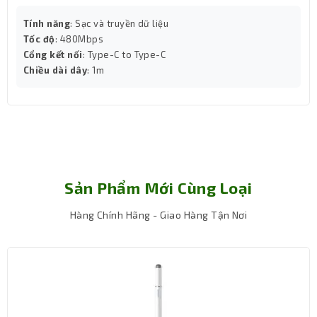
Tính năng
: Sạc và truyền dữ liệu
Tốc độ
: 480Mbps
Cổng kết nối
: Type-C to Type-C
Chiều dài dây
: 1m
Kết nối linh hoạt – Micro HDMI D nhỏ gọn
Sản Phẩm Mới Cùng Loại
cho thiết bị hiện đại
Thiết kế một đầu Micro HDMI D và một đầu HDMI A tiêu
Hàng Chính Hãng - Giao Hàng Tận Nơi
chuẩn, cáp dễ dàng kết nối với các thiết bị quay chụp
như máy ảnh, máy quay, điện thoại, tablet… đồng thời
tương thích hoàn toàn với màn hình TV, máy chiếu hoặc
các thiết bị trình chiếu chuyên dụng. Giải pháp này giúp
tiết kiệm không gian, mang lại sự gọn gàng và thuận tiện
khi lắp đặt.