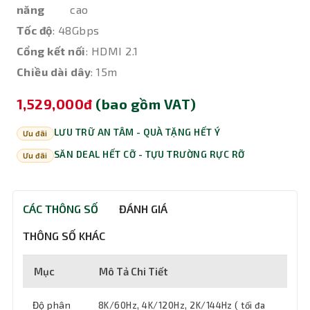
năng
cao
Tốc độ
: 48Gbps
Cổng kết nối
: HDMI 2.1
Chiều dài dây
: 15m
1,529,000đ
(bao gồm VAT)
LƯU TRỮ AN TÂM - QUÀ TẶNG HẾT Ý
Ưu đãi
SĂN DEAL HẾT CỠ - TỰU TRƯỜNG RỰC RỠ
Ưu đãi
CÁC THÔNG SỐ
ĐÁNH GIÁ
THÔNG SỐ KHÁC
Mục
Mô Tả Chi Tiết
Độ phân
8K/60Hz, 4K/120Hz, 2K/144Hz ( tối đa