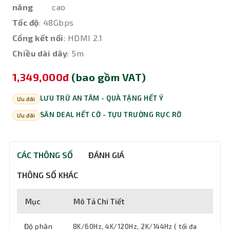
năng
cao
Tốc độ
: 48Gbps
Cổng kết nối
: HDMI 2.1
Chiều dài dây
: 5m
1,349,000đ
(bao gồm VAT)
LƯU TRỮ AN TÂM - QUÀ TẶNG HẾT Ý
Ưu đãi
SĂN DEAL HẾT CỠ - TỰU TRƯỜNG RỰC RỠ
Ưu đãi
CÁC THÔNG SỐ
ĐÁNH GIÁ
THÔNG SỐ KHÁC
Mục
Mô Tả Chi Tiết
Độ phân
8K/60Hz, 4K/120Hz, 2K/144Hz ( tối đa