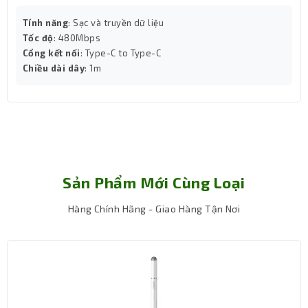
Tính năng
: Sạc và truyền dữ liệu
Tốc độ
: 480Mbps
Cổng kết nối
: Type-C to Type-C
Chiều dài dây
: 1m
Sản Phẩm Mới Cùng Loại
Đầu Micro HDMI D – Kết nối trực tiếp các
thiết bị di động
Hàng Chính Hãng - Giao Hàng Tận Nơi
Sự kết hợp giữa đầu Micro HDMI D và HDMI A giúp kết nối
đa dạng thiết bị: từ máy quay, máy ảnh, máy tính bảng
cho đến các TV, màn hình lớn, máy chiếu. Điều này đặc
biệt lý tưởng cho các nhiếp ảnh gia, nhà làm phim, kỹ
thuật viên trình chiếu hoặc người dùng yêu thích sự linh
hoạt.