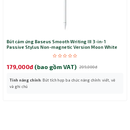
Tương thích linh hoạt – Đảm bảo kết nối
xuyên thế hệ
Dù là cáp thế hệ mới chuẩn HDMI 2.1, nhưng DTECH DT-
HF3005 vẫn tương thích hoàn toàn với HDMI 2.0 và HDMI
1.4. Điều này cho phép bạn sử dụng dễ dàng trên hầu
hết các thiết bị có cổng HDMI hiện nay mà không cần lo
Bút cảm ứng Baseus Smooth Writing III 3-in-1
lắng về sự khác biệt chuẩn kết nối.
Passive Stylus Non-magnetic Version Moon White
(LVN080-NM-WH)
179,000đ
(bao gồm VAT)
209,000đ
Tính năng chính
: Bút tích hợp ba chức năng chính: viết, vẽ
và ghi chú