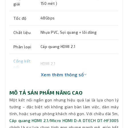
150 mét )
giải
Tốc độ
48Gbps
Chất liệu
Nhựa PVC, Sợi quang + lõi đồng
Phân loại
Cáp quang HDMI 2.1
Cổng kết
HDMI 2.1
nối
Xem thêm thông số
Chiều dài
5m
dây
MÔ TẢ SẢN PHẨM NÂNG CAO
Một kết nối ngắn gọn nhưng hiệu quả lại là lựa chọn lý
Tính
Truyền âm thanh và hình ảnh chất lượng
tưởng – đặc biệt với không gian bàn làm việc, dàn máy
năng
cao
tính, hoặc setup phòng khách nhỏ gọn. Với chiều dài 5m,
chính
Cáp quang HDMI 2.1/Micro HDMI D-A DTECH DT-HF3005
chính là sự lựa chọn tinh gọn nhưng mạnh mẽ, giúp kết
Bảo hành
12 tháng