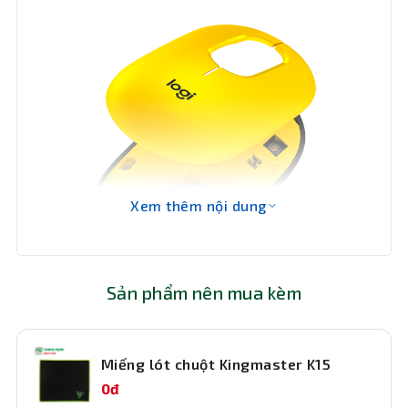
dây
Chíp cảm
Quang học
biến
Kích
104,8 mm x 59,4 mm x 35,2 mm
thước
Khối
82g
lượng
Xem thêm nội dung
Bảo hành
12 tháng
Sản phẩm nên mua kèm
Không chỉ có vẻ bề ngoài đẹp mắt, Chuột POP còn cho
cảm giác tuyệt vời, với đường uốn lượn nhẹ nhàng vừa
Miếng lót chuột Kingmaster K15
vặn ngay trong lòng bàn tay bạn. Ngoài ra, bạn có thể sử
0đ
dụng nó hầu như ở khắp mọi nơi.