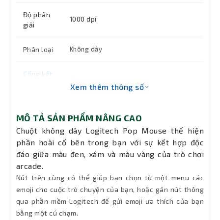
Độ phân
1000 dpi
giải
Phân loại
Không dây
Cổng kết
Bluetooth
nối
Xem thêm thông số
Hệ điều
Windows 10 trở lên, macOS 10.15 trở lên
MÔ TẢ SẢN PHẨM NÂNG CAO
hành hỗ
, Chrome OS , iPadOS 13.4 trở lên
trợ
Chuột không dây Logitech Pop Mouse thể hiện
phần hoài cổ bên trong bạn với sự kết hợp độc
đáo giữa màu đen, xám và màu vàng của trò chơi
Button
4
(nút)
arcade.
Nút trên cùng có thể giúp bạn chọn từ một menu các
Màu sắc
Vàng, Hồng, Tím
emoji cho cuộc trò chuyện của bạn, hoặc gán nút thông
qua phần mềm Logitech để gửi emoji ưa thích của bạn
bằng một cú chạm.
Chiều dài
Không