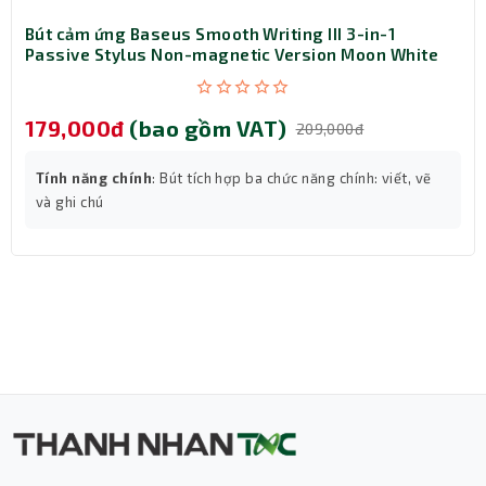
thời lượng pin của Chuột POP, bạn có thể dễ dàng tiếp
Bút cảm ứng Baseus Smooth Writing III 3-in-1
cận pin qua nắp từ ở trên cùng.
Passive Stylus Non-magnetic Version Moon White
(LVN080-NM-WH)
179,000đ
(bao gồm VAT)
209,000đ
Tính năng chính
: Bút tích hợp ba chức năng chính: viết, vẽ
và ghi chú