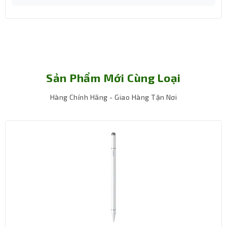
Sản Phẩm Mới Cùng Loại
Hàng Chính Hãng - Giao Hàng Tận Nơi
Thời lượng pin của Chuột POP đem đến cho bạn khả năng
thể hiện sang trọng lên tới 2 năm
Thời lượng pin có thể
.
thay đổi tùy theo mức độ và điều kiện sử dụng. Công
nghệ tự động ngủ tiết kiệm năng lượng giúp tối đa hóa