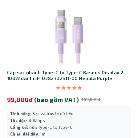
Mỗi cú nhấp chuột đều rất yên tĩnh, và tính năng theo
dõi có độ chính xác cao giúp bạn làm việc trên các bề
mặt nhỏ hẹp. Thả Chuột POP vào túi xách hay bao đựng
máy tính và mang đi cùng bạn. Ngoài ra, nút cuộn thông
minh của Chuột POP chuyển từ chế độ theo dõi có độ
chính xác cao sang cuộn nhanh – giúp bạn lướt qua
Cáp sạc nhanh Type-C to Type-C Baseus Display 2
những trang dài với một cú xoay.
100W dài 1m P10382702511-00 Nebula Purple
99,000đ
(bao gồm VAT)
149,000đ
Tính năng
: Sạc và truyền dữ liệu
Tốc độ
: 480Mbps
Cổng kết nối
: Type-C to Type-C
Chiều dài dây
: 1m