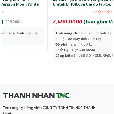
Unitek D1109A và Giá đỡ laptop 14-17 inch
2,490,000đ
(bao gồm VAT)
2,690,000đ
Tính năng chính
: Xuất hình ảnh, Kết nối mạng, Sạc và truyền
dữ liệu, đỡ máy tính xách tay
Độ phân giải
: 4K 60Hz
Chất liệu
: Hợp kim nhôm
Cổng kết nối
: USB 3.0, HDMI, RJ45, USB-C
Tên công ty tiếng việt: CÔNG TY TNHH TIN HỌC THÀNH
NHÂN.