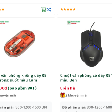
 văn phòng không dây R8
Chuột văn phòng có dây R8
trong suốt màu Cam
màu Đen
000đ
(bao gồm VAT)
Liên hệ
huyến mãi
2 khuyến mãi
hân giải
: 800-1200-1600 DPI
Độ phân giải
: 800-1200-160