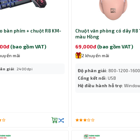
 bàn phím + chuột R8 KM-
Chuột văn phòng có dây R8
màu Hồng
000đ
(bao gồm VAT)
69,000đ
(bao gồm VAT)
huyến mãi
2 khuyến mãi
ân giải
: 2400dpi
Độ phân giải
: 800-1200-160
Cổng kết nối
: USB
Hệ điều hành hỗ trợ
: Windo