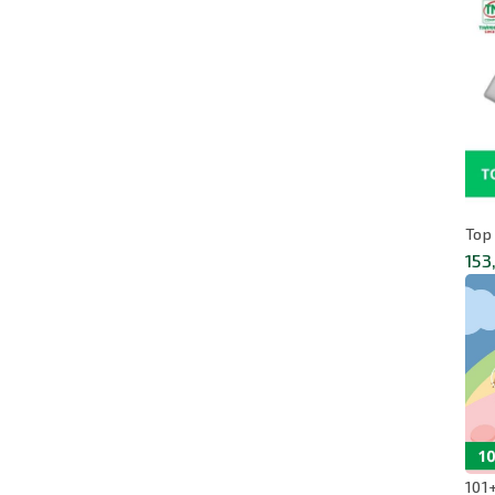
Top
153
101