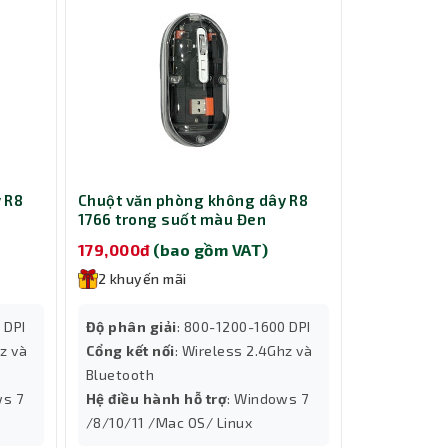
 R8
Chuột văn phòng không dây R8
1766 trong suốt màu Đen
179,000đ
(bao gồm VAT)
2 khuyến mãi
 DPI
Độ phân giải
: 800-1200-1600 DPI
z và
Cổng kết nối
: Wireless 2.4Ghz và
Bluetooth
ws 7
Hệ điều hành hỗ trợ
: Windows 7
/8/10/11 /Mac OS/ Linux