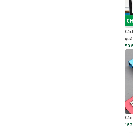
Các
quả
596
Các
162