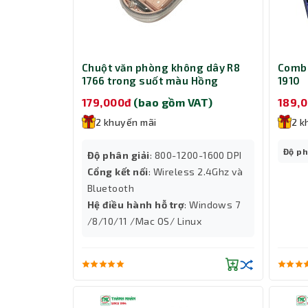
Chuột văn phòng không dây R8
Combo
1766 trong suốt màu Hồng
1910
179,000đ
(bao gồm VAT)
189,
2 khuyến mãi
2 k
Độ ph
Độ phân giải
: 800-1200-1600 DPI
Cổng kết nối
: Wireless 2.4Ghz và
Bluetooth
Hệ điều hành hỗ trợ
: Windows 7
/8/10/11 /Mac OS/ Linux