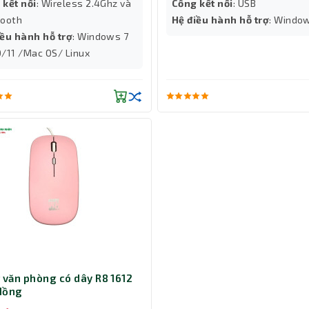
 kết nối
: Wireless 2.4Ghz và
Cổng kết nối
: USB
tooth
Hệ điều hành hỗ trợ
: Windo
iều hành hỗ trợ
: Windows 7
0/11 /Mac OS/ Linux
 văn phòng có dây R8 1612
Hồng