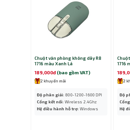
Chuột văn phòng không dây R8
Chuột
1716 màu Xanh Lá
1716 
189,000đ
(bao gồm VAT)
189,
2 khuyến mãi
2 k
Độ phân giải
: 800-1200-1600 DPI
Độ p
Cổng kết nối
: Wireless 2.4Ghz
Cổng
Hệ điều hành hỗ trợ
: Windows
Hệ đ