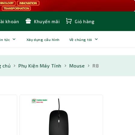
Tài khoản
Khuyến mãi
Giỏ hàng
in tức
Xây dựng cấu hình
Về chúng tôi
g chủ
Phụ Kiện Máy Tính
Mouse
R8