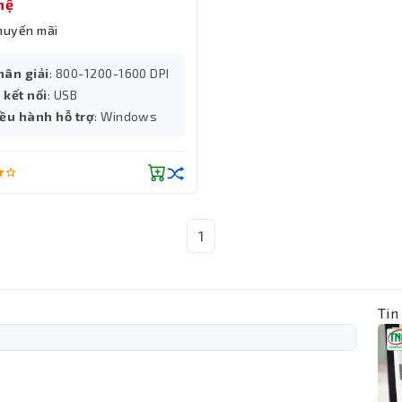
hệ
huyến mãi
hân giải
: 800-1200-1600 DPI
 kết nối
: USB
iều hành hỗ trợ
: Windows
1
Tin