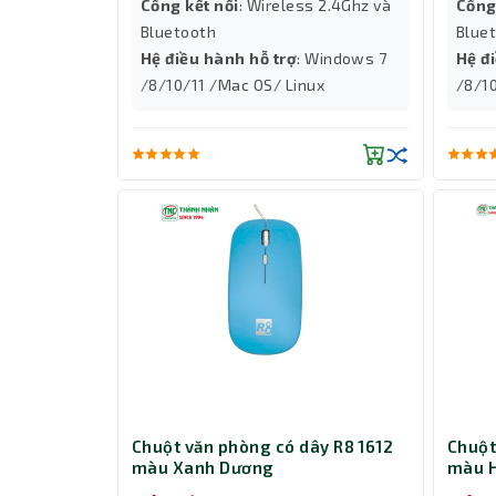
Cổng kết nối
: Wireless 2.4Ghz và
Cổng
Bluetooth
Blue
Hệ điều hành hỗ trợ
: Windows 7
Hệ đ
/8/10/11 /Mac OS/ Linux
/8/1
Chuột văn phòng có dây R8 1612
Chuột
màu Xanh Dương
màu 