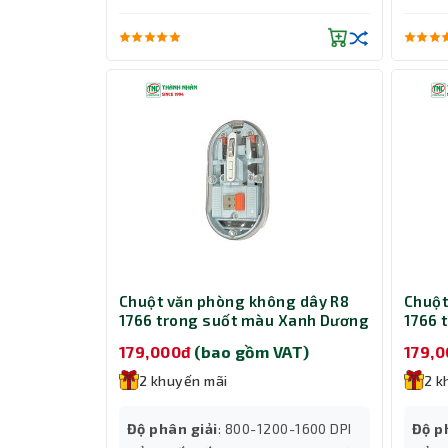
Chuột văn phòng không dây R8
Chuột
1766 trong suốt màu Xanh Dương
1766 
179,000đ
(bao gồm VAT)
179,
2 khuyến mãi
2 k
Độ phân giải
: 800-1200-1600 DPI
Độ p