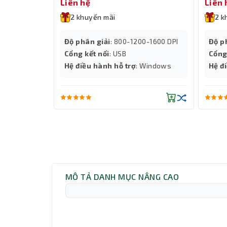
Liên hệ
Liên 
2 khuyến mãi
2 k
Độ phân giải
: 800-1200-1600 DPI
Độ p
Cổng kết nối
: USB
Cổng
Hệ điều hành hỗ trợ
: Windows
Hệ đ
MÔ TẢ DANH MỤC NÂNG CAO