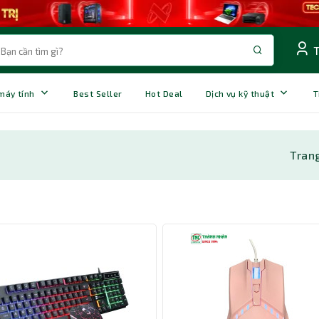
 máy tính
Best Seller
Hot Deal
Dịch vụ kỹ thuật
T
Tran