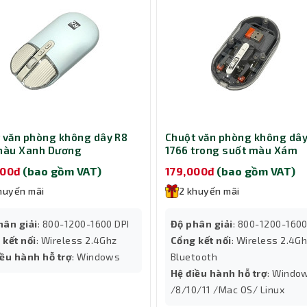
 văn phòng không dây R8
Chuột văn phòng không dây
màu Xanh Dương
1766 trong suốt màu Xám
000đ
(bao gồm VAT)
179,000đ
(bao gồm VAT)
huyến mãi
2 khuyến mãi
hân giải
: 800-1200-1600 DPI
Độ phân giải
: 800-1200-1600
 kết nối
: Wireless 2.4Ghz
Cổng kết nối
: Wireless 2.4Gh
iều hành hỗ trợ
: Windows
Bluetooth
Hệ điều hành hỗ trợ
: Windo
/8/10/11 /Mac OS/ Linux