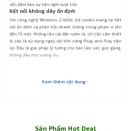
vẫn đảm bảo sự tiện nghi vượt trội.
Kết nối không dây ổn định
Bảo hành
12 tháng
Với công nghệ Wireless 2.4GHz, bộ combo mang lại kết
nối ổn định và phản hồi nhanh chóng trong phạm vi lên
đến 10 mét. Không cần cài đặt rườm rà, chỉ cần cắm thiết
bị vào là sử dụng ngay với tính năng Plug-and-Play tiện
lợi. Đây là giải pháp lý tưởng cho bàn làm việc gọn gàng,
không dây nhợ vướng víu.
Xem thêm nội dung
Sản Phẩm Hot Deal