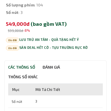
Số lượng phím
: 104
Số nút
: 3
549,000đ
(bao gồm VAT)
599,000đ
-8%
LƯU TRỮ AN TÂM - QUÀ TẶNG HẾT Ý
Ưu đãi
SĂN DEAL HẾT CỠ - TỰU TRƯỜNG RỰC RỠ
Ưu đãi
CÁC THÔNG SỐ
ĐÁNH GIÁ
THÔNG SỐ KHÁC
Mục
Mô Tả Chi Tiết
Số nút
3