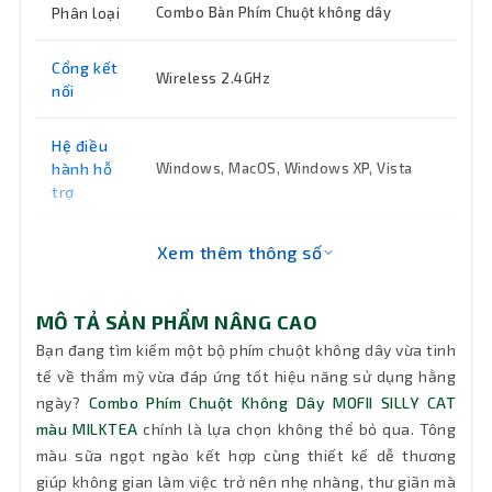
Phân loại
Combo Bàn Phím Chuột không dây
Cổng kết
Wireless 2.4GHz
nối
Hệ điều
hành hỗ
Windows, MacOS, Windows XP, Vista
trợ
Màu sắc
MILKTEA
Xem thêm thông số
Số lượng
104
MÔ TẢ SẢN PHẨM NÂNG CAO
phím
Bạn đang tìm kiếm một bộ phím chuột không dây vừa tinh
tế về thẩm mỹ vừa đáp ứng tốt hiệu năng sử dụng hằng
Kích
Chuột: 105×66×34±2 mm; Bàn phím:
447×134×31±2 mm
ngày?
thước
Combo Phím Chuột Không Dây MOFII SILLY CAT
màu MILKTEA
chính là lựa chọn không thể bỏ qua. Tông
màu sữa ngọt ngào kết hợp cùng thiết kế dễ thương
Khối
Chuột: 75±5g ; Bàn phím: 661±5g
lượng
giúp không gian làm việc trở nên nhẹ nhàng, thư giãn mà