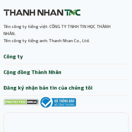
Tên công ty tiếng việt: CÔNG TY TNHH TIN HỌC THÀNH
NHÂN.
Tên công ty tiếng anh: Thanh Nhan Co., Ltd.
Thành Nhân TNC
Công ty
Trợ lý AI • Phản hồi tức thì
Cộng đồng Thành Nhân
Đăng ký nhận bản tin của chúng tôi
Bàn phím 104 phím đầy đủ – Gõ nhanh, gõ
thích
Thiết kế 104 phím tiêu chuẩn cùng cụm phím số riêng