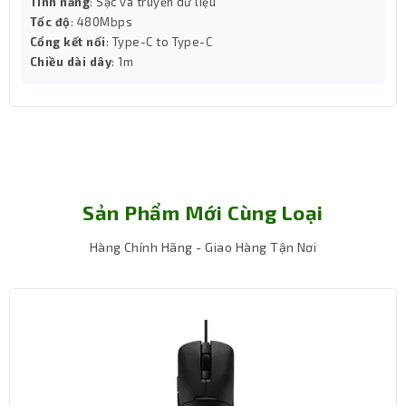
Tính năng
: Sạc và truyền dữ liệu
Tốc độ
: 480Mbps
Cổng kết nối
: Type-C to Type-C
Chiều dài dây
: 1m
Hỗ trợ đa nền tảng – Linh hoạt mọi thiết bị
Sản Phẩm Mới Cùng Loại
Combo MOFII SILLY CAT màu MILKTEA tương thích tốt với
nhiều hệ điều hành phổ biến như Windows, MacOS,
Hàng Chính Hãng - Giao Hàng Tận Nơi
Windows XP và Vista. Dù bạn đang dùng máy tính cá
nhân tại nhà hay laptop công sở, sản phẩm luôn sẵn
sàng hoạt động ổn định, không giới hạn trải nghiệm
người dùng.