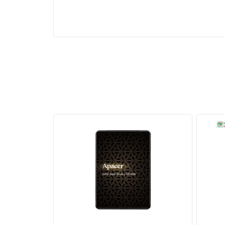
Hiệu suất đồ họa cao cấp
CPU Intel
i7 12700 đi kèm với bộ xử lý đồ họa t
bạn thực hiện các tác vụ đồ họa và xử lý video 
Tuy nhiên, đối với gaming chuyên nghiệp hoặc cô
hơn để đảm bảo hiệu suất tối ưu và chất lượng đ
Hỗ trợ bộ nhớ đa dạng
CPU Intel i7 12700 hỗ trợ cả DDR4 và DDR5, mang
và ngân sách.
Việc hỗ trợ cả DDR4 và DDR5 cho phép bạn tận d
bạn. Bộ nhớ DDR5 thường cung cấp tốc độ truyền