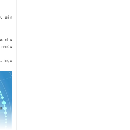
0, sản
cao như
ý nhiều
óa hiệu