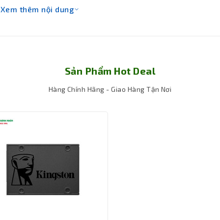
Xem thêm nội dung
Sản Phẩm Hot Deal
Hàng Chính Hãng - Giao Hàng Tận Nơi
ích hợp Intel UHD Graphics 770 cung cấp một mức độ đồ họa tốt, c
một cách mạnh mẽ.
ng việc đồ họa chuyên nghiệp, một card đồ họa rời có thể là lựa c
ồ họa cao.
 lại sự linh hoạt cho người dùng để chọn lựa bộ nhớ phù hợp với 
ụng tốc độ và khả năng mở rộng bộ nhớ tùy thuộc vào nhu cầu cụ t
 dữ liệu nhanh hơn so với DDR4, giúp cải thiện hiệu suất hệ thốn