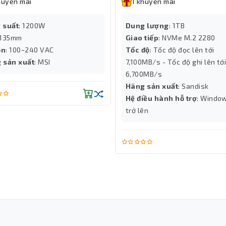
huyến mãi
1 khuyến mãi
 suất
: 1200W
Dung lượng
: 1TB
 135mm
Giao tiếp
: NVMe M.2 2280
ồn
: 100~240 VAC
Tốc độ
: Tốc độ đọc lên tới
 sản xuất
: MSI
7,100MB/s - Tốc độ ghi lên tới
6,700MB/s
Hãng sản xuất
: Sandisk
Hệ điều hành hỗ trợ
: Windo
trở lên