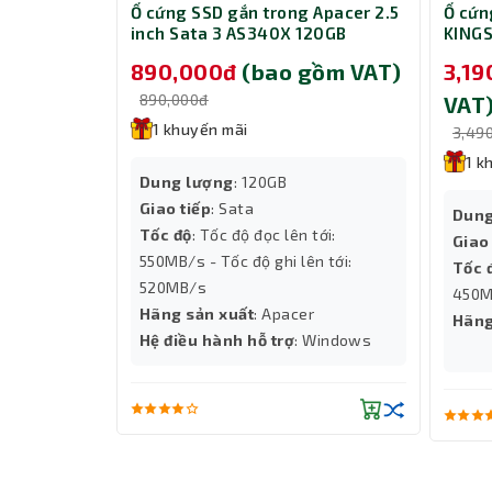
Ổ cứng SSD gắn trong Apacer 2.5
Ổ cứn
các tác vụ đòi hỏi nhiều tài nguyên như gaming v
inch Sata 3 AS340X 120GB
KING
AP120GAS340XC-1
890,000đ
(bao gồm VAT)
3,1
890,000đ
VAT
1 khuyến mãi
3,49
1 k
Dung lượng
: 120GB
Giao tiếp
: Sata
Dung
Tốc độ
: Tốc độ đọc lên tới:
Giao
550MB/s - Tốc độ ghi lên tới:
Tốc 
520MB/s
450M
Hãng sản xuất
: Apacer
Hãng
Hệ điều hành hỗ trợ
: Windows