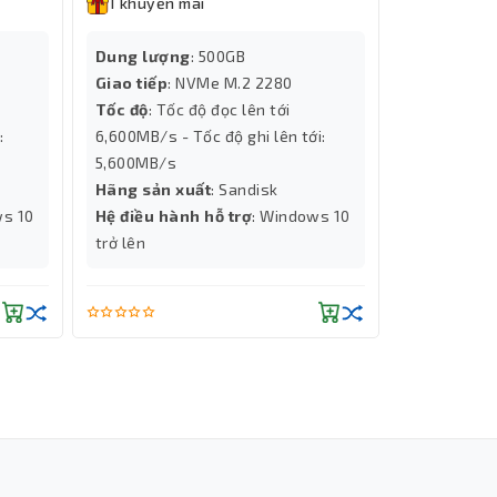
1 khuyến mãi
1 khuyến
Dung lượng
: 500GB
Tính năng
Giao tiếp
: NVMe M.2 2280
Cooling
Tốc độ
: Tốc độ đọc lên tới
Dung lượ
:
6,600MB/s - Tốc độ ghi lên tới:
Độ phân gi
5,600MB/s
Chip đồ họ
Hãng sản xuất
: Sandisk
Số Nhân X
ws 10
Hệ điều hành hỗ trợ
: Windows 10
Hiệu năng 
trở lên
Thành Nhân TNC
Trợ lý AI • Phản hồi tức thì