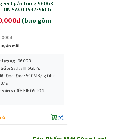
g SSD gắn trong 960GB
à xử lý đồ họa.
STON SA400S37/960G
90,000đ
(bao gồm
)
0,000đ
huyến mãi
 lượng
: 960GB
 tiếp
: SATA III 6Gb/s
độ
: Đọc: Đọc: 500MB/s; Ghi:
B/s
 sản xuất
: KINGSTON
Sản Phẩm Mới Cùng Loại