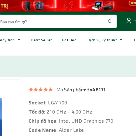
 máy tính
Best Seller
Hot Deal
Dịch vụ kỹ thuật
T
Mã Sản phẩm:
tn48171
Socket
: LGA1700
Tốc độ
: 2.10 GHz - 4.90 GHz
Chip đồ họa
: Intel UHD Graphics 770
Code Name
: Alder Lake