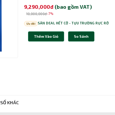
9,290,000đ
(bao gồm VAT)
10,000,000đ
-7%
SĂN DEAL HẾT CỠ - TỰU TRƯỜNG RỰC RỠ
Ưu đãi
Thêm Vào Giỏ
So Sánh
SỐ KHÁC