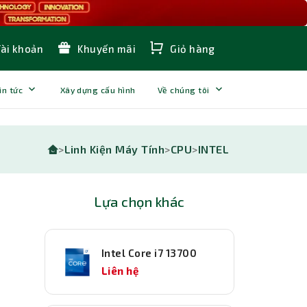
Tài khoản
Khuyến mãi
Giỏ hàng
in tức
Xây dựng cấu hình
Về chúng tôi
>
Linh Kiện Máy Tính
>
CPU
>
INTEL
Lựa chọn khác
Intel Core i7 13700
Liên hệ