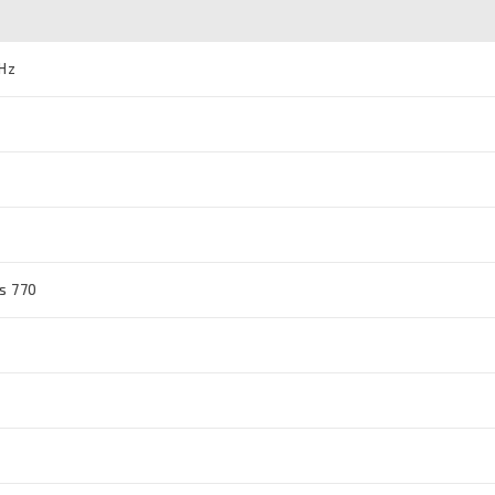
GHz
cs 770