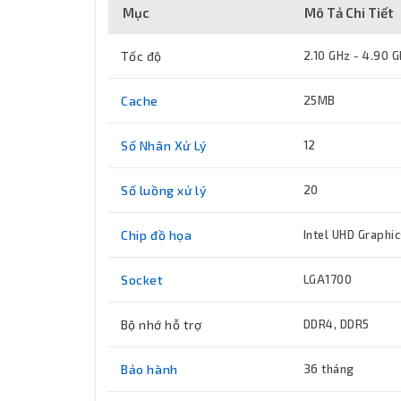
Mục
Mô Tả Chi Tiết
Tốc độ
2.10 GHz - 4.90 
Cache
25MB
Số Nhân Xử Lý
12
Số luồng xử lý
20
Chip đồ họa
Intel UHD Graphi
Socket
LGA1700
Bộ nhớ hỗ trợ
DDR4, DDR5
Bảo hành
36 tháng