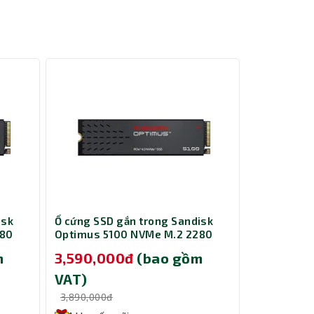
ời muốn
t.
chuyên
700 đáp
ng tìm
2700 là
isk
Ổ cứng SSD gắn trong Sandisk
Card Màn H
280
Optimus 5100 NVMe M.2 2280
B580 Miles
500GB SDSP51500GAN-000E0
m
3,590,000đ
(bao gồm
9,690,0
VAT)
VAT)
3,890,000đ
10,000,000