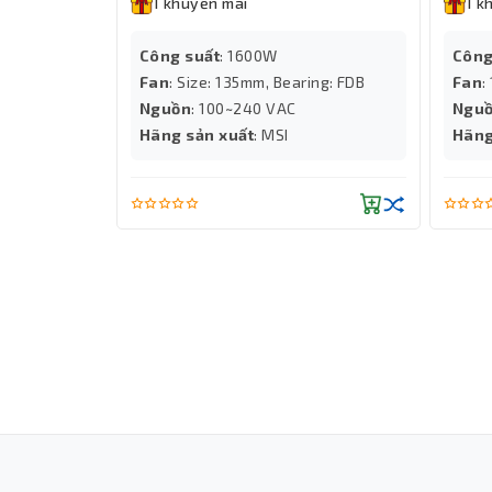
1 khuyến mãi
1 k
Công suất
: 1600W
Công
Fan
: Size: 135mm, Bearing: FDB
Fan
:
tới
Nguồn
: 100~240 VAC
Ngu
lên đến
Hãng sản xuất
: MSI
Hãng
Windows