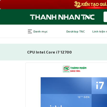
Danh mục
Desktop TNC
Linh kiện
CPU Intel Core i7 12700