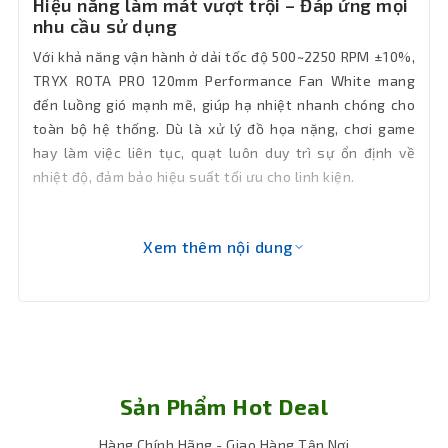
Hiệu năng làm mát vượt trội – Đáp ứng mọi
nhu cầu sử dụng
Với khả năng vận hành ở dải tốc độ 500~2250 RPM ±10%,
TRYX ROTA PRO 120mm Performance Fan White mang
đến luồng gió mạnh mẽ, giúp hạ nhiệt nhanh chóng cho
toàn bộ hệ thống. Dù là xử lý đồ họa nặng, chơi game
hay làm việc liên tục, quạt luôn duy trì sự ổn định về
nhiệt độ, đảm bảo hiệu suất tối ưu cho linh kiện.
Xem thêm nội dung
Sản Phẩm Hot Deal
Hàng Chính Hãng - Giao Hàng Tận Nơi