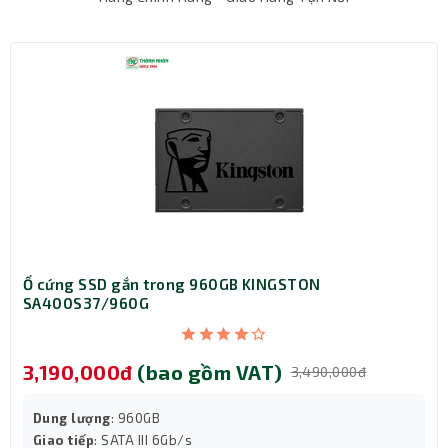
Ổ cứng SSD gắn trong 960GB KINGSTON
SA400S37/960G
3,190,000đ
(bao gồm VAT)
3,490,000đ
Dung lượng
: 960GB
Giao tiếp
: SATA III 6Gb/s