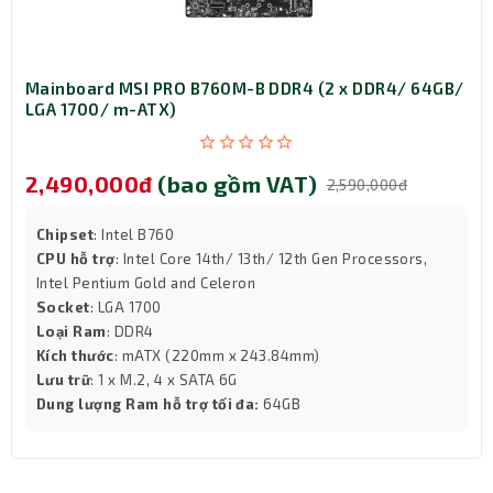
Mainboard MSI PRO B760M-B DDR4 (2 x DDR4/ 64GB/
LGA 1700/ m-ATX)
2,490,000đ
(bao gồm VAT)
2,590,000đ
Chipset
: Intel B760
CPU hỗ trợ
: Intel Core 14th/ 13th/ 12th Gen Processors,
Intel Pentium Gold and Celeron
Socket
: LGA 1700
Loại Ram
: DDR4
Kích thước
: mATX (220mm x 243.84mm)
Lưu trữ
: 1 x M.2, 4 x SATA 6G
Dung lượng Ram hỗ trợ tối đa:
64GB