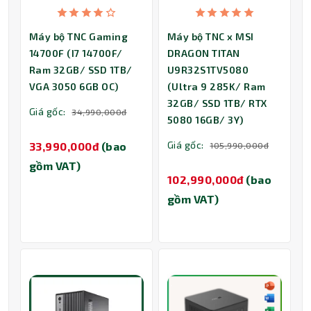
Máy bộ TNC Gaming
Máy bộ TNC x MSI
14700F (I7 14700F/
DRAGON TITAN
Ram 32GB/ SSD 1TB/
U9R32S1TV5080
VGA 3050 6GB OC)
(Ultra 9 285K/ Ram
32GB/ SSD 1TB/ RTX
Giá gốc:
34,990,000đ
5080 16GB/ 3Y)
Giá gốc:
33,990,000đ
(bao
105,990,000đ
gồm VAT)
102,990,000đ
(bao
gồm VAT)