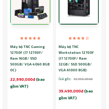
Máy bộ TNC Gaming
Máy bộ TNC
12700F (I7 12700F/
Workstation 12700F
Ram 16GB/ SSD
(I7 12700F/ Ram
500GB/ VGA 4060 8GB
32GB/ SSD 500GB/
OC)
VGA A1000 8GB)
Giá gốc:
22,990,000đ
(bao
39,990,000đ
gồm VAT)
39,490,000đ
(bao
gồm VAT)