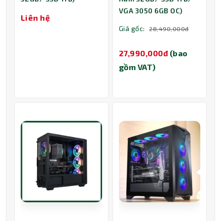
VGA 3050 6GB OC)
Liên hệ
Giá gốc:
28,490,000đ
27,990,000đ
(bao
gồm VAT)