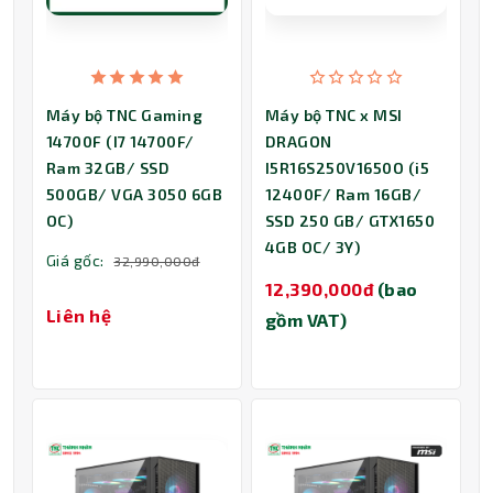
Máy bộ TNC Gaming
Máy bộ TNC x MSI
14700F (I7 14700F/
DRAGON
Ram 32GB/ SSD
I5R16S250V1650O (i5
500GB/ VGA 3050 6GB
12400F/ Ram 16GB/
OC)
SSD 250 GB/ GTX1650
4GB OC/ 3Y)
Giá gốc:
32,990,000đ
12,390,000đ
(bao
Liên hệ
gồm VAT)