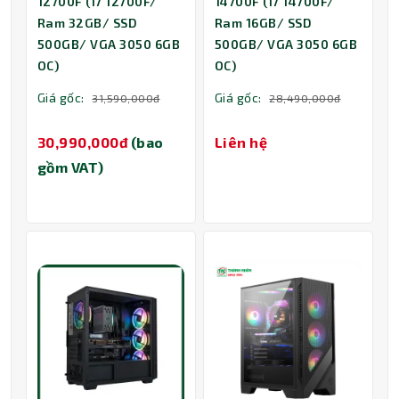
12700F (I7 12700F/
14700F (I7 14700F/
Ram 32GB/ SSD
Ram 16GB/ SSD
500GB/ VGA 3050 6GB
500GB/ VGA 3050 6GB
OC)
OC)
Giá gốc:
Giá gốc:
31,590,000đ
28,490,000đ
30,990,000đ
(bao
Liên hệ
gồm VAT)