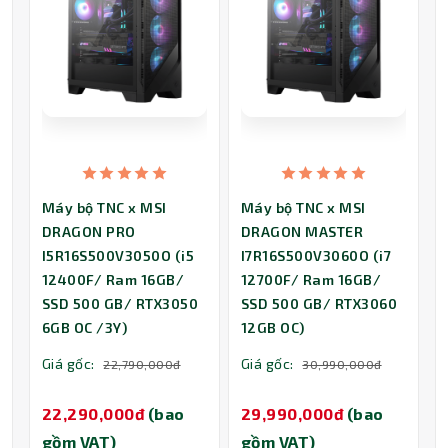
Máy bộ TNC x MSI
Máy bộ TNC x MSI
DRAGON PRO
DRAGON MASTER
I5R16S500V3050O (i5
I7R16S500V3060O (i7
12400F/ Ram 16GB/
12700F/ Ram 16GB/
SSD 500 GB/ RTX3050
SSD 500 GB/ RTX3060
6GB OC /3Y)
12GB OC)
Giá gốc:
Giá gốc:
22,790,000đ
30,990,000đ
22,290,000đ
(bao
29,990,000đ
(bao
gồm VAT)
gồm VAT)