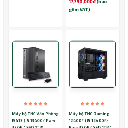
17,790,000đ
(bao
gồm VAT)
Máy bộ TNC Văn Phòng
Máy bộ TNC Gaming
I5413 (I5 13400/ Ram
12400F (I5 12400F/
32GB/ SSD 1TB)
Ram 32GB/ SSD 1TB/