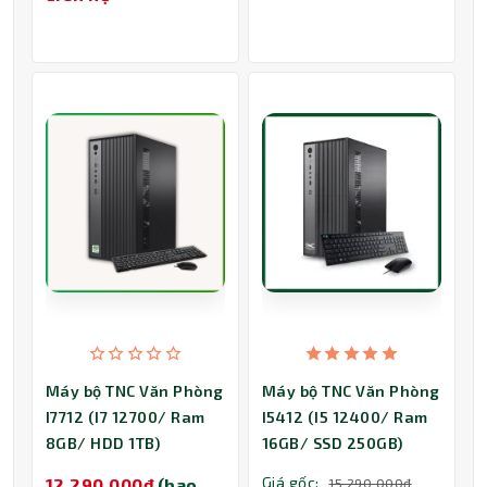
Máy bộ TNC Văn Phòng
Máy bộ TNC Văn Phòng
I7712 (I7 12700/ Ram
I5412 (I5 12400/ Ram
8GB/ HDD 1TB)
16GB/ SSD 250GB)
Giá gốc:
12,290,000đ
(bao
15,290,000đ