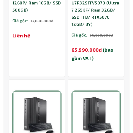
1260P/ Ram 16GB/ SSD
U7R32S1TV5070 (Ultra
500GB)
7 265KF/ Ram 32GB/
SSD 1TB/ RTX5070
Giá gốc:
17,000,000đ
12GB/ 3Y)
Giá gốc:
Liên hệ
66,990,000đ
65,990,000đ
(bao
gồm VAT)
Thành Nhân TNC
Trợ lý AI • Phản hồi tức thì