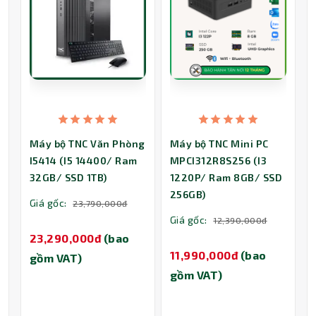
Máy bộ TNC Văn Phòng
Máy bộ TNC Mini PC
I5414 (I5 14400/ Ram
MPCI312R8S256 (I3
32GB/ SSD 1TB)
1220P/ Ram 8GB/ SSD
256GB)
Giá gốc:
23,790,000đ
Giá gốc:
12,390,000đ
23,290,000đ
(bao
11,990,000đ
(bao
gồm VAT)
gồm VAT)