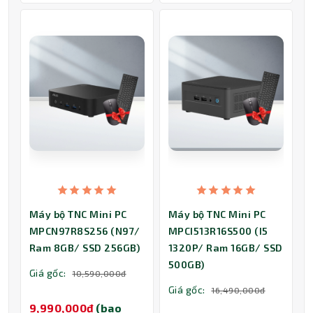
Máy bộ TNC Mini PC
Máy bộ TNC Mini PC
MPCN97R8S256 (N97/
MPCI513R16S500 (I5
Ram 8GB/ SSD 256GB)
1320P/ Ram 16GB/ SSD
500GB)
Giá gốc:
10,590,000đ
Giá gốc:
16,490,000đ
9,990,000đ
(bao