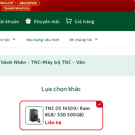
Tài khoản
Khuyến mãi
Giỏ hàng
in tức
Xây dựng cấu hình
Về chúng tôi
Thành Nhân - TNC
>
Máy bộ TNC - Văn
Lựa chọn khác
TNC (I5 14500/ Ram
8GB/ SSD 500GB)
Liên hệ