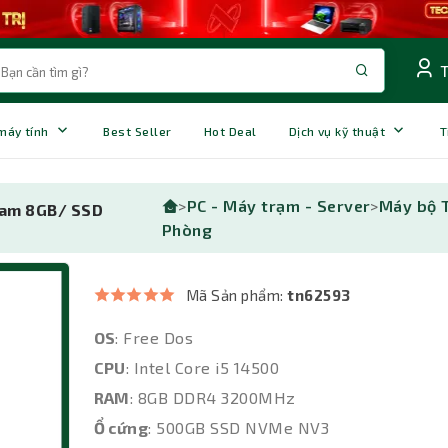
 máy tính
Best Seller
Hot Deal
Dịch vụ kỹ thuật
T
>
PC - Máy trạm - Server
>
Máy bộ 
Ram 8GB/ SSD
Phòng
Mã Sản phẩm:
tn62593
OS
: Free Dos
CPU
: Intel Core i5 14500
RAM
: 8GB DDR4 3200MHz
Ổ cứng
: 500GB SSD NVMe NV3