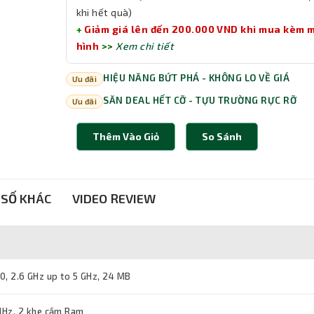
khi hết quà)
+
Giảm giá lên đến 200.000 VND khi mua kèm 
hình
>>
Xem chi tiết
HIỆU NĂNG BỨT PHÁ - KHÔNG LO VỀ GIÁ
Ưu đãi
SĂN DEAL HẾT CỠ - TỰU TRƯỜNG RỰC RỠ
Ưu đãi
Thêm Vào Giỏ
So Sánh
SỐ KHÁC
VIDEO REVIEW
00, 2.6 GHz up to 5 GHz, 24 MB
Hz, 2 khe cắm Ram