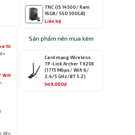
TNC (I5 14500/ Ram
16GB/ SSD 500GB)
Liên hệ
Sản phẩm nên mua kèm
rd 1U
đến
Card mạng Wireless
TP-Link Archer TX20E
(1775 Mbps/ Wifi 6/
 Wifi
2.4/5 GHz/BT 5.2)
n
549,000đ
)
c đến