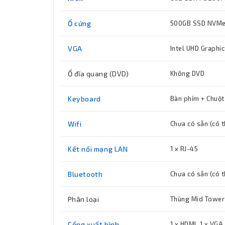
Ổ cứng
500GB SSD NVM
VGA
Intel UHD Graphi
Ổ đĩa quang (DVD)
Không DVD
Keyboard
Bàn phím + Chuột
Wifi
Chưa có sẵn (có 
Kết nối mạng LAN
1 x RJ-45
Bluetooth
Chưa có sẵn (có 
Phân loại
Thùng Mid Tower
Cổng xuất hình
1 x HDMI, 1 x VGA