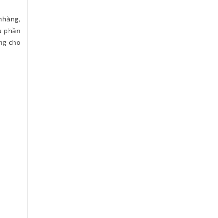
nhàng,
u phần
ởng cho