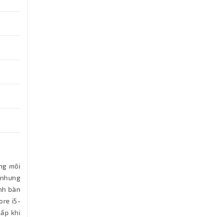
ng môi
 nhưng
ính bàn
ore i5-
ấp khi