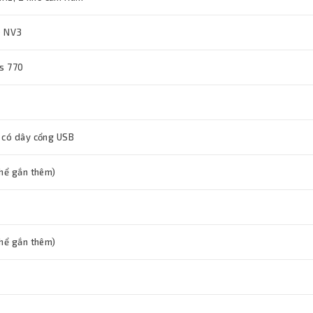
e NV3
cs 770
 có dây cổng USB
thể gắn thêm)
thể gắn thêm)