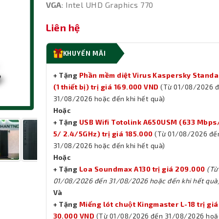
VGA
: Intel UHD Graphics 770
Liên hệ
KHUYẾN MÃI
+ Tặng
Phần mềm diệt Virus Kaspersky Standa
(1 thiết bị) trị giá 169.000 VND
(Từ 01/08/2026 
31/08/2026 hoặc đến khi hết quà)
Hoặc
+ Tặng
USB Wifi Totolink A650USM (633 Mbps/
5/ 2.4/5GHz) trị giá 185.000
(Từ 01/08/2026 đế
31/08/2026 hoặc đến khi hết quà)
Hoặc
+ Tặng
Loa Soundmax A130 trị giá 209.000
(Từ
01/08/2026 đến 31/08/2026 hoặc đến khi hết quà
Và
+ Tặng
Miếng lót chuột Kingmaster L-18 trị giá
30.000 VND
(Từ 01/08/2026 đến 31/08/2026 hoặ