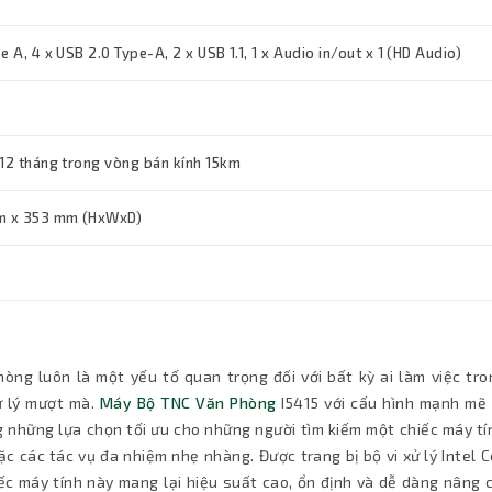
e A, 4 x USB 2.0 Type-A, 2 x USB 1.1, 1 x Audio in/out x 1 (HD Audio)
 12 tháng trong vòng bán kính 15km
m x 353 mm (HxWxD)
òng luôn là một yếu tố quan trọng đối với bất kỳ ai làm việc tro
ử lý mượt mà.
Máy Bộ TNC Văn Phòng
I5415 với cấu hình mạnh mẽ
g những lựa chọn tối ưu cho những người tìm kiếm một chiếc máy t
 các tác vụ đa nhiệm nhẹ nhàng. Được trang bị bộ vi xử lý Intel C
 máy tính này mang lại hiệu suất cao, ổn định và dễ dàng nâng c