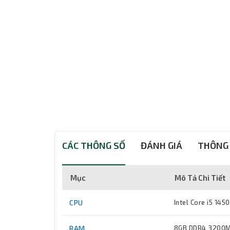
CÁC THÔNG SỐ
ĐÁNH GIÁ
THÔNG 
Mục
Mô Tả Chi Tiết
CPU
Intel Core i5 145
RAM
8GB DDR4 3200M