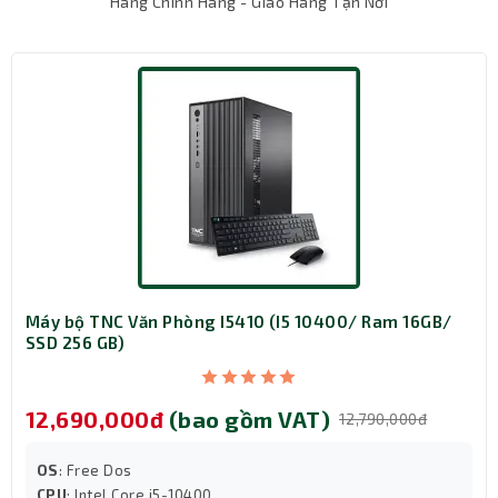
Hàng Chính Hãng - Giao Hàng Tận Nơi
doanh nghiệp.
Với cấu hình này, TNC Văn Phòng I5415 đáp ứng hoàn hảo
mọi tác vụ văn phòng hiện đại: chạy bộ công cụ
Microsoft Office, phần mềm kế toán, CRM, trình duyệt
web đa nhiệm hay thậm chí các ứng dụng đồ họa 2D như
Photoshop, Illustrator cơ bản.
Máy bộ TNC Văn Phòng I5410 (I5 10400/ Ram 16GB/
SSD 256 GB)
12,690,000đ
(bao gồm VAT)
12,790,000đ
OS
: Free Dos
CPU
: Intel Core i5-10400