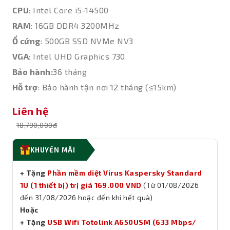
CPU
: Intel Core i5-14500
RAM
: 16GB DDR4 3200MHz
Ổ cứng
: 500GB SSD NVMe NV3
VGA
: Intel UHD Graphics 730
Bảo hành:
36 tháng
Hỗ trợ
: Bảo hành tận nơi 12 tháng (≤15km)
Liên hệ
18,790,000đ
KHUYẾN MÃI
+ Tặng
Phần mềm diệt Virus Kaspersky Standard
1U (1 thiết bị) trị giá 169.000 VND
(Từ 01/08/2026
đến 31/08/2026 hoặc đến khi hết quà)
Hoặc
+ Tặng
USB Wifi Totolink A650USM (633 Mbps/