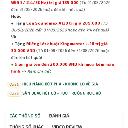
Wifi 5/ 2.4/5GHz) trị giá 185.000
(Từ 01/08/2026
đến 31/08/2026 hoặc đến khi hết quà)
Hoặc
+ Tặng
Loa Soundmax A130 trị giá 209.000
(Từ
01/08/2026 đến 31/08/2026 hoặc đến khi hết quà)
Và
+ Tặng
Miếng lót chuột Kingmaster L-18 trị giá
30.000 VND
(Từ 01/08/2026 đến 31/08/2026 hoặc
đến khi hết quà)
+
Giảm giá lên đến 200.000 VND khi mua kèm màn
hình
>>
Xem chi tiết
HIỆU NĂNG BỨT PHÁ - KHÔNG LO VỀ GIÁ
Ưu đãi
SĂN DEAL HẾT CỠ - TỰU TRƯỜNG RỰC RỠ
Ưu đãi
CÁC THÔNG SỐ
ĐÁNH GIÁ
THÔNG SỐ KHÁC
VIDEO REVIEW