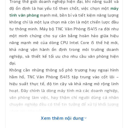
Trong thế giới doanh nghiệp hiện đại, khi năng suất và
Wifi
Chưa có sẵn (có thể gắn thêm)
độ ổn định là hai yếu tố then chốt, việc chọn một
máy
tính văn phòng
mạnh mẽ, bền bỉ và tiết kiệm năng lượng
Kết nối
1 x RJ-45
không chỉ là một lựa chọn mà còn là một chiến lược đầu
mạng LAN
tư thông minh. Máy bộ TNC Văn Phòng I5415 ra đời như
một minh chứng cho sự cân bằng hoàn hảo giữa hiệu
Bluetooth
Chưa có sẵn (có thể gắn thêm)
năng mạnh mẽ của dòng CPU Intel Core i5 thế hệ mới,
khả năng vận hành ổn định trong môi trường doanh
Phân loại
Thùng Mid Tower
nghiệp, và thiết kế tối ưu cho nhu cầu văn phòng hiện
đại.
Cổng xuất
1 x HDMI, 1 x VGA
Không cần những thông số phô trương hay ngoại hình
hình
hầm hố, TNC Văn Phòng I5415 tập trung vào cốt lõi –
hiệu suất thực tế, độ tin cậy và khả năng mở rộng linh
2 x USB Gen 1 Type A, 4 x USB 2.0 Type-
Cổng kết
hoạt. Đây chính là dòng máy tính mà các doanh nghiệp,
A, 2 x USB 1.1, 1 x Audio in/out x 1 (HD
nối
Audio)
văn phòng làm việc, hay thậm chí người dùng cá nhân
chuyên nghiệp đều có thể tin tưởng để xử lý khối lượng
OS
Free Dos
công việc lớn mỗi ngày.
Xem thêm nội dung
Bảo hành tận nơi 12 tháng trong vòng
Hỗ trợ