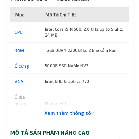
Mục
Mô Tả Chi Tiết
Intel Core i5 14500, 2.6 GHz up to 5 GHz,
CPU
24 MB
RAM
16GB DDR4 3200MHz, 2 khe cắm Ram
Ổ cứng
500GB SSD NVMe NV3
VGA
Intel UHD Graphics 770
Ổ đĩa
quang
Không DVD
(DVD)
Xem thêm thông số
Keyboard
Bàn phím + Chuột có dây cổng USB
MÔ TẢ SẢN PHẨM NÂNG CAO