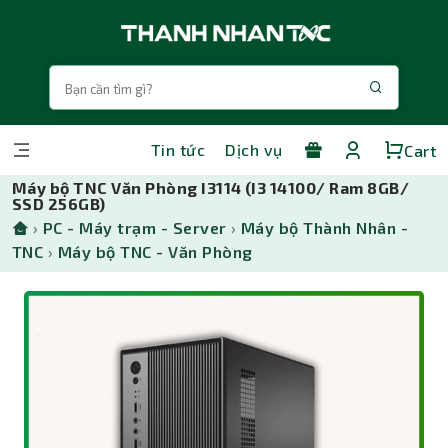
Tin tức
Dịch vụ
Cart
Máy bộ TNC Văn Phòng I3114 (I3 14100/ Ram 8GB/
SSD 256GB)
›
PC - Máy trạm - Server
›
Máy bộ Thành Nhân -
TNC
›
Máy bộ TNC - Văn Phòng