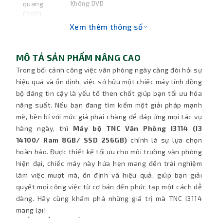
quang
Không DVD
(DVD)
Xem thêm thông số
Keyboard
Bàn phím + Chuột có dây cổng USB
MÔ TẢ SẢN PHẨM NÂNG CAO
Wifi
Chưa có sẵn (có thể gắn thêm)
Trong bối cảnh công việc văn phòng ngày càng đòi hỏi sự
hiệu quả và ổn định, việc sở hữu một chiếc máy tính đồng
Kết nối
1 x RJ-45
bộ đáng tin cậy là yếu tố then chốt giúp bạn tối ưu hóa
mạng LAN
năng suất. Nếu bạn đang tìm kiếm một giải pháp mạnh
mẽ, bền bỉ với mức giá phải chăng để đáp ứng mọi tác vụ
Bluetooth
Chưa có sẵn (có thể gắn thêm)
hàng ngày, thì
Máy bộ TNC Văn Phòng I3114 (I3
14100/ Ram 8GB/ SSD 256GB)
chính là sự lựa chọn
Phân loại
Thùng Mid Tower
hoàn hảo. Được thiết kế tối ưu cho môi trường văn phòng
hiện đại, chiếc máy này hứa hẹn mang đến trải nghiệm
Cổng xuất
làm việc mượt mà, ổn định và hiệu quả, giúp bạn giải
1 x HDMI, 1 x VGA
hình
quyết mọi công việc từ cơ bản đến phức tạp một cách dễ
dàng. Hãy cùng khám phá những giá trị mà TNC I3114
2 x USB Gen 1 Type A, 4 x USB 2.0 Type-
Cổng kết
mang lại!
A, 2 x USB 1.1, 1 x Audio in/out x 1 (HD