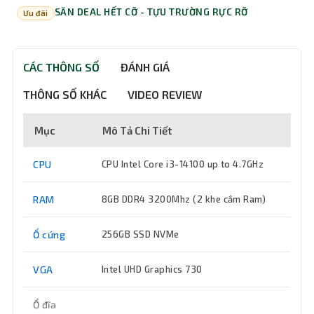
SĂN DEAL HẾT CỠ - TỰU TRƯỜNG RỰC RỠ
Ưu đãi
CÁC THÔNG SỐ
ĐÁNH GIÁ
THÔNG SỐ KHÁC
VIDEO REVIEW
Mục
Mô Tả Chi Tiết
CPU
CPU Intel Core i3-14100 up to 4.7GHz
RAM
8GB DDR4 3200Mhz (2 khe cắm Ram)
Ổ cứng
256GB SSD NVMe
VGA
Intel UHD Graphics 730
Ổ đĩa