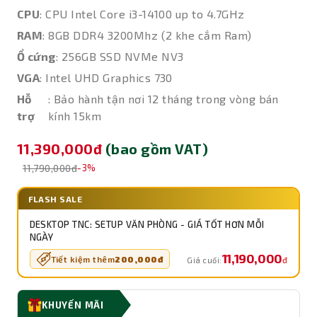
CPU
: CPU Intel Core i3-14100 up to 4.7GHz
RAM
: 8GB DDR4 3200Mhz (2 khe cắm Ram)
Ổ cứng
: 256GB SSD NVMe NV3
VGA
: Intel UHD Graphics 730
Hỗ
: Bảo hành tận nơi 12 tháng trong vòng bán
trợ
kính 15km
11,390,000đ
(bao gồm VAT)
11,790,000đ
-3%
FLASH SALE
DESKTOP TNC: SETUP VĂN PHÒNG - GIÁ TỐT HƠN MỖI
NGÀY
11,190,000
Tiết kiệm thêm
200,000đ
đ
Giá cuối:
KHUYẾN MÃI