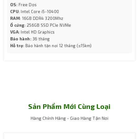
OS
: Free Dos
chuyên nghiệp.
CPU
: Intel Core i5-10400
RAM
: 16GB DDR4 3200Mhz
Ổ cứng
: 256GB SSD PCIe NVMe
VGA
: Intel HD Graphics
Bảo hành:
36 tháng
Hỗ trợ
: Bảo hành tận nơi 12 tháng (≤15km)
Sản Phẩm Mới Cùng Loại
Hàng Chính Hãng - Giao Hàng Tận Nơi