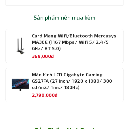
Kích
306 mm x 186 mm x 353 mm (HxWxD)
thước
Sản phẩm nên mua kèm
Bảo hành
36 tháng
Card Mạng Wifi/Bluetooth Mercusys
MA30E (1167 Mbps/ Wifi 5/ 2.4/5
GHz/ BT 5.0)
369,000đ
Màn hình LCD Gigabyte Gaming
GS27FA (27 inch/ 1920 x 1080/ 300
cd/m2/ 1ms/ 180Hz)
2,790,000đ