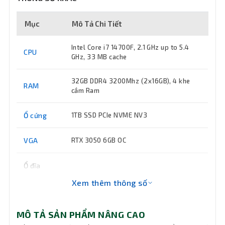
Mục
Mô Tả Chi Tiết
Intel Core i7 14700F, 2.1 GHz up to 5.4
CPU
GHz, 33 MB cache
32GB DDR4 3200Mhz (2x16GB), 4 khe
RAM
cắm Ram
Ổ cứng
1TB SSD PCIe NVME NV3
VGA
RTX 3050 6GB OC
Ổ đĩa
quang
Không DVD
Xem thêm thông số
(DVD)
Keyboard
Không đi kèm
MÔ TẢ SẢN PHẨM NÂNG CAO