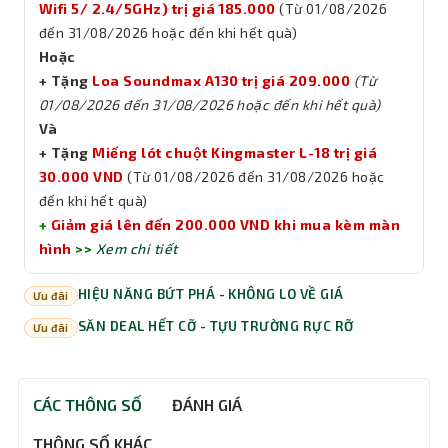
Wifi 5/ 2.4/5GHz) trị giá 185.000
(Từ 01/08/2026
đến 31/08/2026 hoặc đến khi hết quà)
Hoặc
+ Tặng
Loa Soundmax A130 trị giá 209.000
(Từ
01/08/2026 đến 31/08/2026 hoặc đến khi hết quà)
Và
+ Tặng
Miếng lót chuột Kingmaster L-18 trị giá
30.000 VND
(Từ 01/08/2026 đến 31/08/2026 hoặc
đến khi hết quà)
+
Giảm giá lên đến 200.000 VND khi mua kèm màn
hình
>>
Xem chi tiết
HIỆU NĂNG BỨT PHÁ - KHÔNG LO VỀ GIÁ
Ưu đãi
SĂN DEAL HẾT CỠ - TỰU TRƯỜNG RỰC RỠ
Ưu đãi
CÁC THÔNG SỐ
ĐÁNH GIÁ
THÔNG SỐ KHÁC