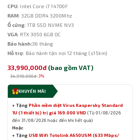
CPU
: Intel Core i7 14700F
RAM
: 32GB DDR4 3200Mhz
Ổ cứng
: 1TB SSD NVME NV3
VGA
: RTX 3050 6GB OC
Bảo hành:
36 tháng
Hỗ trợ
: Bảo hành tận nơi 12 tháng (≤15km)
33,990,000đ
(bao gồm VAT)
34,990,000đ
-3%
KHUYẾN MÃI
+ Tặng
Phần mềm diệt Virus Kaspersky Standard
1U (1 thiết bị) trị giá 169.000 VND
(Từ 01/08/2026
đến 31/08/2026 hoặc đến khi hết quà)
Hoặc
+ Tặng
USB Wifi Totolink A650USM (633 Mbps/