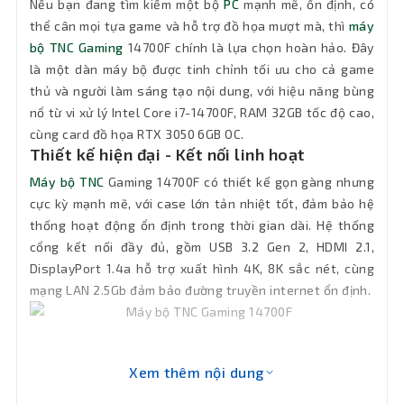
Nếu bạn đang tìm kiếm một bộ
PC
mạnh mẽ, ổn định, có
Kết nối
thể cân mọi tựa game và hỗ trợ đồ họa mượt mà, thì
máy
mạng
1 x RJ-45
bộ TNC Gaming
14700F chính là lựa chọn hoàn hảo. Đây
LAN
là một dàn máy bộ được tinh chỉnh tối ưu cho cả game
thủ và người làm sáng tạo nội dung, với hiệu năng bùng
Phân loại
Thùng lớn
nổ từ vi xử lý Intel Core i7-14700F, RAM 32GB tốc độ cao,
cùng card đồ họa RTX 3050 6GB OC.
Cổng
Thiết kế hiện đại - Kết nối linh hoạt
1 x HDMI 2.1, 3 x Displayport 1.4a
xuất hình
Máy bộ TNC
Gaming 14700F có thiết kế gọn gàng nhưng
cực kỳ mạnh mẽ, với case lớn tản nhiệt tốt, đảm bảo hệ
2 x USB 3.2 Gen 2, 2 x USB 3.2 Gen 1, 2 x
thống hoạt động ổn định trong thời gian dài. Hệ thống
Cổng kết
USB 2.0, 1 x PS/2 Keyboard/Mouse
cổng kết nối đầy đủ, gồm USB 3.2 Gen 2, HDMI 2.1,
combo, 1 x HDMI, 1 x DisplayPort, 3 x
nối
Audio jacks, 1 x LAN 2.5Gb
DisplayPort 1.4a hỗ trợ xuất hình 4K, 8K sắc nét, cùng
mạng LAN 2.5Gb đảm bảo đường truyền internet ổn định.
OS
Free Dos
Bảo hành tận nơi 12 tháng trong vòng
Hỗ trợ
bán kính 15km
Xem thêm nội dung