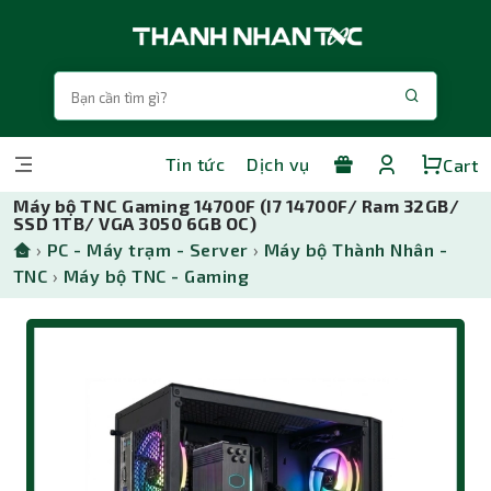
Tin tức
Dịch vụ
Cart
Máy bộ TNC Gaming 14700F (I7 14700F/ Ram 32GB/
SSD 1TB/ VGA 3050 6GB OC)
›
PC - Máy trạm - Server
›
Máy bộ Thành Nhân -
TNC
›
Máy bộ TNC - Gaming