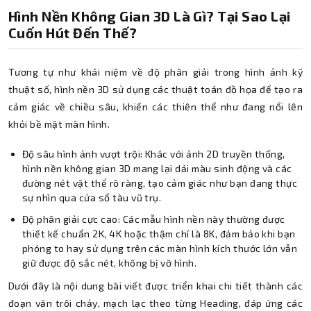
Hình Nền Không Gian 3D Là Gì? Tại Sao Lại
Cuốn Hút Đến Thế?
Tương tự như khái niệm về độ phân giải trong hình ảnh kỹ
thuật số, hình nền 3D sử dụng các thuật toán đồ họa để tạo ra
cảm giác về chiều sâu, khiến các thiên thể như đang nổi lên
khỏi bề mặt màn hình.
Độ sâu hình ảnh vượt trội: Khác với ảnh 2D truyền thống,
hình nền không gian 3D mang lại dải màu sinh động và các
đường nét vật thể rõ ràng, tạo cảm giác như bạn đang thực
sự nhìn qua cửa sổ tàu vũ trụ.
Độ phân giải cực cao: Các mẫu hình nền này thường được
thiết kế chuẩn 2K, 4K hoặc thậm chí là 8K, đảm bảo khi bạn
phóng to hay sử dụng trên các màn hình kích thước lớn vẫn
giữ được độ sắc nét, không bị vỡ hình.
Dưới đây là nội dung bài viết được triển khai chi tiết thành các
đoạn văn trôi chảy, mạch lạc theo từng Heading, đáp ứng các