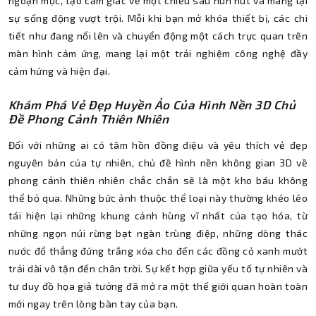
ngoạn mục, tạo cảm giác về một chiều sâu hun hút và mang lại
sự sống động vượt trội. Mỗi khi bạn mở khóa thiết bị, các chi
tiết như đang nổi lên và chuyển động một cách trực quan trên
màn hình cảm ứng, mang lại một trải nghiệm công nghệ đầy
cảm hứng và hiện đại.
Khám Phá Vẻ Đẹp Huyền Ảo Của Hình Nền 3D Chủ
Đề Phong Cảnh Thiên Nhiên
Đối với những ai có tâm hồn đồng điệu và yêu thích vẻ đẹp
nguyên bản của tự nhiên, chủ đề hình nền không gian 3D về
phong cảnh thiên nhiên chắc chắn sẽ là một kho báu không
thể bỏ qua. Những bức ảnh thuộc thể loại này thường khéo léo
tái hiện lại những khung cảnh hùng vĩ nhất của tạo hóa, từ
những ngọn núi rừng bạt ngàn trùng điệp, những dòng thác
nước đổ thẳng đứng trắng xóa cho đến các đồng cỏ xanh mướt
trải dài vô tận đến chân trời. Sự kết hợp giữa yếu tố tự nhiên và
tư duy đồ họa giả tưởng đã mở ra một thế giới quan hoàn toàn
mới ngay trên lòng bàn tay của bạn.