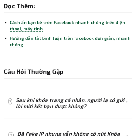
Đọc Thêm:
Cách ẩn bạn bè trên Facebook nhanh chóng trên điện
thoại, máy tính
Hướng dẫn tắt bình luận trên facebook đơn giản, nhanh
chóng
Câu Hỏi Thường Gặp
Sau khi khóa trang cá nhân, người lạ có gửi
?
>
lời mời kết bạn được không?
Có. Khóa bảo vệ chỉ hạn chế xem nội dung trên
trang cá nhân, không chặn việc tìm kiếm, nhắn
Đã Fake IP nhưng vẫn không có nút Khóa
?
>