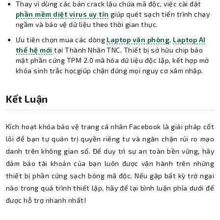
Thay vì dùng các bản crack lậu chứa mã độc, việc cài đặt
phần mềm diệt virus uy tín
giúp quét sạch tiến trình chạy
ngầm và bảo vệ dữ liệu theo thời gian thực.
Ưu tiên chọn mua các dòng
Laptop văn phòng
,
Laptop AI
thế hệ mới
tại Thành Nhân TNC. Thiết bị sở hữu chip bảo
mật phần cứng TPM 2.0 mã hóa dữ liệu độc lập, kết hợp mở
khóa sinh trắc họcgiúp chặn đứng mọi nguy cơ xâm nhập.
Kết Luận
Kích hoạt khóa bảo vệ trang cá nhân Facebook là giải pháp cốt
lõi để bạn tự quản trị quyền riêng tư và ngăn chặn rủi ro mạo
danh trên không gian số. Để duy trì sự an toàn bền vững, hãy
đảm bảo tài khoản của bạn luôn được vận hành trên những
thiết bị phần cứng sạch bóng mã độc. Nếu gặp bất kỳ trở ngại
nào trong quá trình thiết lập, hãy để lại bình luận phía dưới để
được hỗ trợ nhanh nhất!