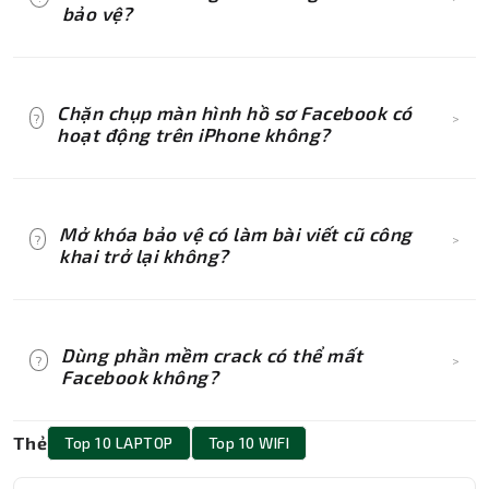
tin hoặc gửi lời mời kết bạn.
bảo vệ?
Hãy kiểm tra xem tài khoản đã tắt Chế độ
chuyên nghiệp (Professional Mode) chưa, đồng
Chặn chụp màn hình hồ sơ Facebook có
?
>
thời cập nhật Facebook lên phiên bản mới
hoạt động trên iPhone không?
nhất và thử đăng nhập lại.
Không. Tính năng này hiện chỉ hoạt động hiệu
quả trên một số thiết bị Android.
Mở khóa bảo vệ có làm bài viết cũ công
?
>
khai trở lại không?
Có thể. Một số nội dung sẽ quay về cài đặt
quyền riêng tư trước đó, vì vậy bạn nên kiểm
Dùng phần mềm crack có thể mất
?
>
tra lại các bài viết quan trọng.
Facebook không?
Có. Phần mềm crack thường tiềm ẩn mã độc có
Thẻ
Top 10 LAPTOP
Top 10 WIFI
thể đánh cắp mật khẩu, cookie đăng nhập và
chiếm quyền tài khoản Facebook.