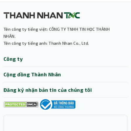
Tên công ty tiếng việt: CÔNG TY TNHH TIN HỌC THÀNH
Thành Nhân TNC
NHÂN.
Tên công ty tiếng anh: Thanh Nhan Co., Ltd.
Trợ lý AI • Phản hồi tức thì
Công ty
Cộng đồng Thành Nhân
Đăng ký nhận bản tin của chúng tôi