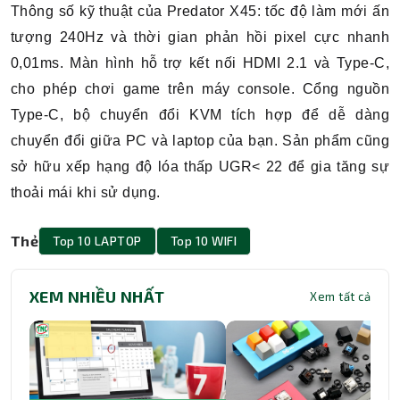
Thông số kỹ thuật của Predator X45: tốc độ làm mới ấn
tượng 240Hz và thời gian phản hồi pixel cực nhanh
0,01ms. Màn hình hỗ trợ kết nối HDMI 2.1 và Type-C,
cho phép chơi game trên máy console. Cổng nguồn
Type-C, bộ chuyển đổi KVM tích hợp để dễ dàng
chuyển đổi giữa PC và laptop của bạn. Sản phẩm cũng
sở hữu xếp hạng độ lóa thấp UGR< 22 để gia tăng sự
thoải mái khi sử dụng.
Thẻ
Top 10 LAPTOP
Top 10 WIFI
XEM NHIỀU NHẤT
Xem tất cả