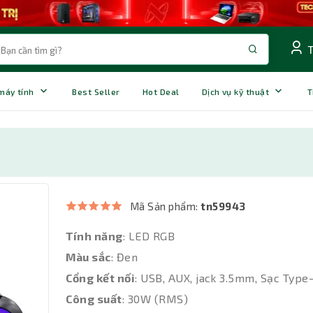
 máy tính
Best Seller
Hot Deal
Dịch vụ kỹ thuật
T
Mã Sản phẩm:
tn59943
Tính năng
: LED RGB
Màu sắc
: Đen
Cổng kết nối
: USB, AUX, jack 3.5mm, Sạc Type
Công suất
: 30W (RMS)