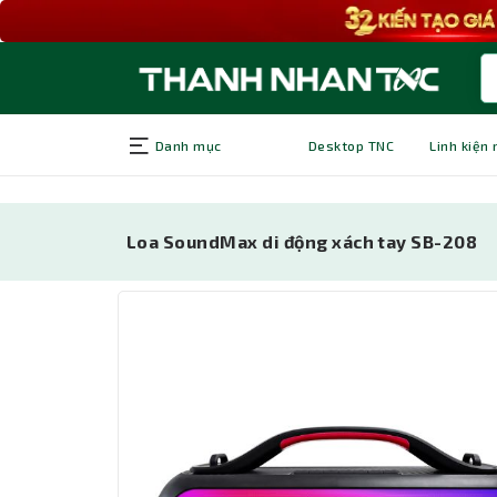
Danh mục
Desktop TNC
Linh kiện
Loa SoundMax di động xách tay SB-208