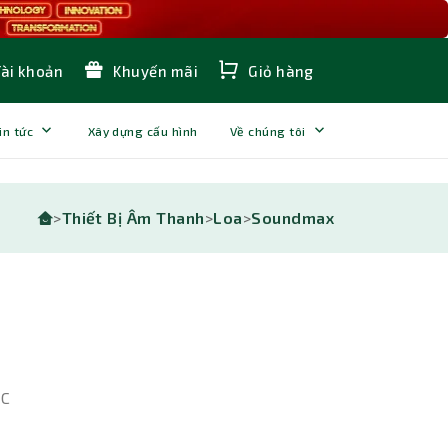
Tài khoản
Khuyến mãi
Giỏ hàng
in tức
Xây dựng cấu hình
Về chúng tôi
>
Thiết Bị Âm Thanh
>
Loa
>
Soundmax
-C