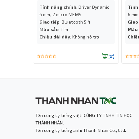
ver Dynamic
Tính năng chính
: Driver Dynamic
Tính
6 mm, 2 micro MEMS
6 mm
4
Giao tiếp
: Bluetooth 5.4
Giao
Màu sắc
: Tím
Màu 
̃ trợ
Chiều dài dây
: Không hỗ trợ
Chiề
Tên công ty tiếng việt: CÔNG TY TNHH TIN HỌC
THÀNH NHÂN.
Tên công ty tiếng anh: Thanh Nhan Co., Ltd.