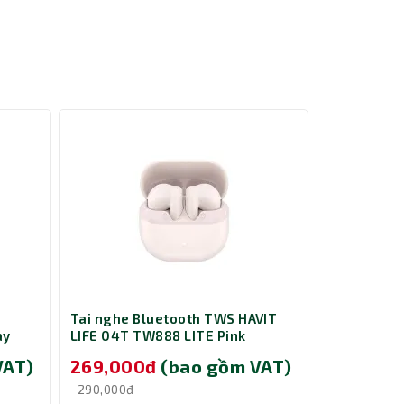
Tai nghe Bluetooth TWS HAVIT
Tai nghe B
ay
LIFE 04T TW888 LITE Pink
LIFE 04T T
VAT)
269,000đ
(bao gồm VAT)
269,00
290,000đ
290,000đ