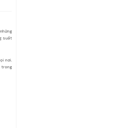
 những
g suất
i nơi.
 trong