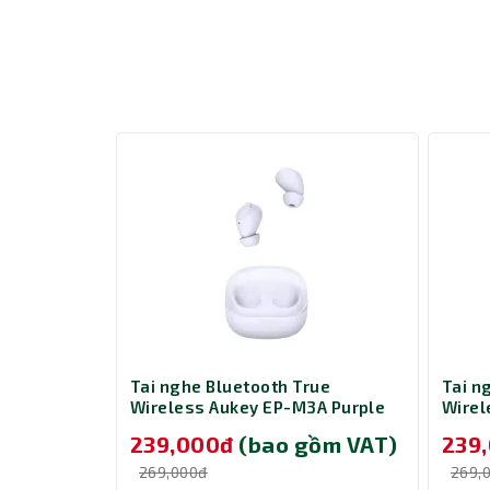
rue
Tai nghe Bluetooth True
Tai n
3A White
Wireless Aukey EP-M3A Purple
Wirel
gồm VAT)
239,000đ
(bao gồm VAT)
239
269,000đ
269,