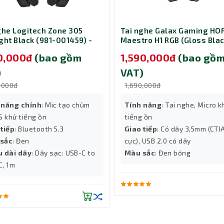
g bị công suất lên đến 30W (RMS), đủ sức mang lại âm thanh lớn, 
 tần đáp ứng 80Hz – 16KHz đảm bảo các âm trung và cao được tái h
ghe Logitech Zone 305
Tai nghe Galax Gaming HO
ght Black (981-001459) -
Maestro H1 RGB (Gloss Blac
 mọi thiết bị
 version native Bluetooth
50,000đ
(bao gồm
1,590,000đ
(bao gồ
:
áy tính, điện thoại, máy nghe nhạc,...
)
VAT)
,000đ
1,690,000đ
nh, truyền tải âm thanh nhanh chóng và tiết kiệm pin.
 năng chính
: Mic tạo chùm
Tính năng
: Tai nghe, Micro k
 khử tiếng ồn
tiếng ồn
t lượng âm thanh đáng kinh ngạc, SoundMax SB-208 là người bạn đồ
 tiếp
: Bluetooth 5.3
Giao tiếp
: Có dây 3,5mm (CTI
 hoạt, năng động trong âm nhạc. Dù ở nhà hay ra ngoài, SB-208 lu
sắc
: Đen
cực), USB 2.0 có dây
u dài dây
: Dây sạc: USB-C to
Màu sắc
: Đen bóng
C, 1m