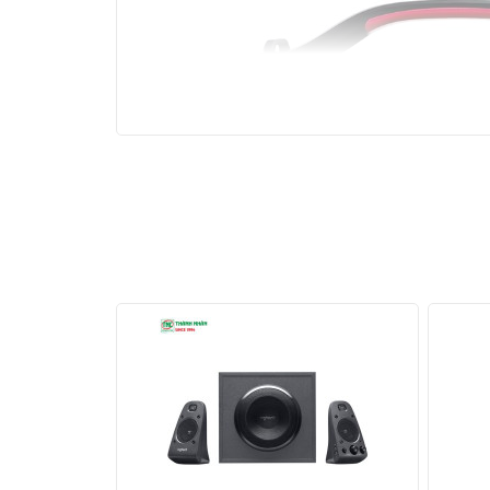
Công suất 30W – Âm thanh lan tỏa, s