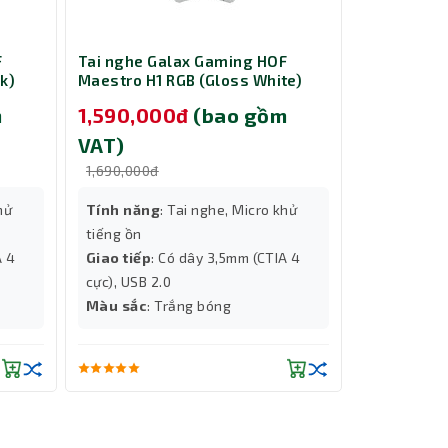
rõ ràng
iện chi
F
Tai nghe Galax Gaming HOF
Tai nghe G
k)
Maestro H1 RGB (Gloss White)
Maestro H1
m
1,590,000đ
(bao gồm
1,590,0
VAT)
VAT)
1,690,000đ
1,690,000đ
hử
Tính năng
: Tai nghe, Micro khử
Tính năng
tiếng ồn
tiếng ồn
ng hành
A 4
Giao tiếp
: Có dây 3,5mm (CTIA 4
Giao tiếp
:
ôn sẵn
cực), USB 2.0
cực), USB 2
Màu sắc
: Trắng bóng
Màu sắc
: 