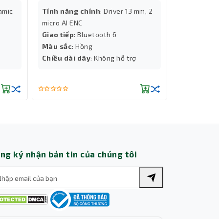
namic
Tính năng chính
: Driver 13 mm, 2
Tính năng
micro AI ENC
micro AI EN
Giao tiếp
: Bluetooth 6
Giao tiếp
:
Thành Nhân TNC
Màu sắc
: Hồng
Màu sắc
: 
Trợ lý AI • Phản hồi tức thì
Chiều dài dây
: Không hỗ trợ
Chiều dài 
micro AI EN
ng ký nhận bản tin của chúng tôi