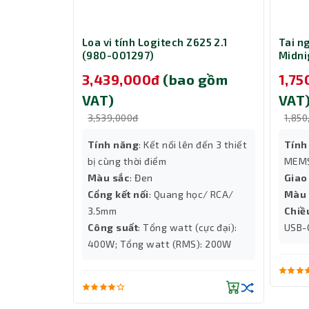
Dù có kích thước gọn nhẹ, SB-208 vẫn được tran
và lan tỏa tốt trong không gian vừa và nhỏ. Dải
eak2 55 MS
Loa vi tính Logitech Z625 2.1
Tai n
tiết, phù hợp để nghe nhạc hoặc xem phim.
(980-001297)
Midni
Kết nối đa dạng – Dễ dàng tương thích
Teams
 gồm
3,439,000đ
(bao gồm
1,7
Loa di động
SB-208 hỗ trợ nhiều cổng kết nối như
USB, AUX, jack 3.5mm: Tương thích với m
VAT)
VAT
Cổng sạc Type-C: Sạc nhanh, tiện lợi.
3,539,000đ
1,850
Bluetooth 5.0: Kết nối không dây ổn đị
...
Tính năng
: Kết nối lên đến 3 thiết
Tính
era
Kết luận
bị cùng thời điểm
MEMS
Với mức giá hợp lý, thiết kế thời trang và chấ
Màu sắc
: Đen
Giao
không thể thiếu cho những ai yêu thích sự linh
Cổng kết nối
: Quang học/ RCA/
Màu 
sàng khuấy động không khí mọi lúc, mọi nơi.
3.5mm
Chiề
Công suất
: Tổng watt (cực đại):
USB-
400W; Tổng watt (RMS): 200W