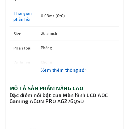
Thời gian
0.03ms (GtG)
phản hồi
Size
26.5 inch
Phân loại
Phẳng
Webcam
Không
Xem thêm thông số
Âm thanh
2 x 5W
MÔ TẢ SẢN PHẨM NÂNG CAO
Độ tương
150,000 : 1 (100%APL) / 1,500,000 : 1
Đặc điểm nổi bật của Màn hình LCD AOC
(25% APL)
phản
Gaming AGON PRO AG276QSD
1 x HDMI 2.1, 2 x DisplayPort 1.4, 1 x USB
Cổng kết
3.2 Type-B, 2 x USB 3.2 Type-A; 3.5mm
nối
Out