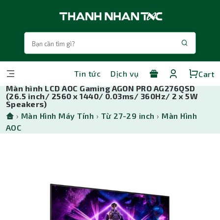
Tin tức
Dịch vụ
Cart
Màn hình LCD AOC Gaming AGON PRO AG276QSD
(26.5 inch/ 2560 x 1440/ 0.03ms/ 360Hz/ 2 x 5W
Speakers)
›
Màn Hình Máy Tính
›
Từ 27-29 inch
›
Màn Hình
AOC