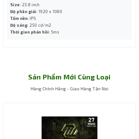
Size
: 23.8 inch
Bảo vệ mắt và trải nghiệm lâu dài
Độ phân giải
: 1920 x 1080
Trang bị công nghệ Low Blue Light, chống
Tấm nền
: IPS
nhấp nháy (Flicker-Free)
Độ sáng
: 250 cd/m2
Bảo vệ mắt, thuận tiện sử dụng liên tục nhiều
Thời gian phản hồi
: 5ms
giờ
Sản Phẩm Mới Cùng Loại
Hàng Chính Hãng - Giao Hàng Tận Nơi