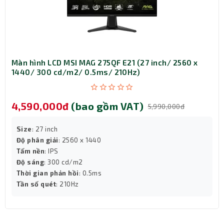
Màn hình LCD MSI MAG 275QF E21 (27 inch/ 2560 x
1440/ 300 cd/m2/ 0.5ms/ 210Hz)
4,590,000đ
(bao gồm VAT)
5,990,000đ
Size
: 27 inch
Độ phân giải
: 2560 x 1440
Tấm nền
: IPS
Độ sáng
: 300 cd/m2
Thời gian phản hồi
: 0.5ms
Tần số quét
: 210Hz