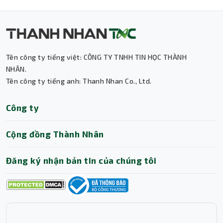
Tên công ty tiếng việt: CÔNG TY TNHH TIN HỌC THÀNH
NHÂN.
Tên công ty tiếng anh: Thanh Nhan Co., Ltd.
Thành Nhân TNC
Công ty
Trợ lý AI • Phản hồi tức thì
Cộng đồng Thành Nhân
Game thủ phổ thông cần màn hình 120Hz để
chơi game mượt hơn so với 60Hz
Đăng ký nhận bản tin của chúng tôi
Nhân viên văn phòng cần màn hình lớn 27
inch để làm việc đa nhiệm, giảm mỏi mắt
Học sinh, sinh viên học online, làm việc lâu
trên máy tính
Người dùng giải trí tại nhà như xem phim,