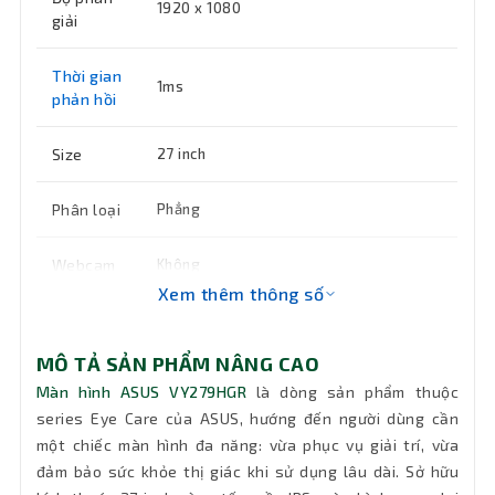
1920 x 1080
giải
Thời gian
1ms
phản hồi
Size
27 inch
Phân loại
Phẳng
Webcam
Không
Xem thêm thông số
Âm thanh
Không loa
MÔ TẢ SẢN PHẨM NÂNG CAO
Độ tương
1500:1
Màn hình ASUS VY279HGR
là dòng sản phẩm thuộc
phản
series Eye Care của ASUS, hướng đến người dùng cần
một chiếc màn hình đa năng: vừa phục vụ giải trí, vừa
Cổng kết
1 x HDMI, 1 x VGA
đảm bảo sức khỏe thị giác khi sử dụng lâu dài. Sở hữu
nối