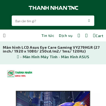
Tin tức
Dịch vụ
Cart
Màn hình LCD Asus Eye Care Gaming VY279HGR (27
inch/ 1920 x 1080/ 250cd/m2/ 1ms/ 120Hz)
›
Màn Hình Máy Tính
›
Màn Hình ASUS