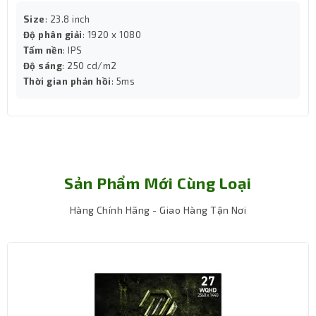
Size
: 23.8 inch
Độ phân giải
: 1920 x 1080
Tấm nền
: IPS
Độ sáng
: 250 cd/m2
Thời gian phản hồi
: 5ms
Sản Phẩm Mới Cùng Loại
Hàng Chính Hãng - Giao Hàng Tận Nơi
ASUS trang bị cho màn hình VY279HGR các công nghệ
bảo vệ mắt như Flicker-Free và Low Blue Light. Những