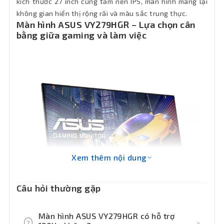
kích thước 27 inch cùng tấm nền IPS, màn hình mang lại
không gian hiển thị rộng rãi và màu sắc trung thực.
Màu sắc
Đen
Màn hình ASUS VY279HGR – Lựa chọn cân
bằng giữa gaming và làm việc
Phụ kiện
Full box
kèm theo
Số màu
16.7 triệu
hiển thị
Góc nhìn
178º (Ngang) / 178º (Dọc)
Độ sáng
250cd/m2
Xem thêm nội dung
Công
Flicker-free, Low Blue Light, Adaptive-
Sync, Trace Free Technology
nghệ
Câu hỏi thường gặp
Tần số
120Hz
quét
Màn hình ASUS VY279HGR có hỗ trợ
?
>