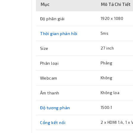
Mục
Mô Tả Chi Tiết
Độ phân giải
1920 x 1080
Thời gian phản hồi
5ms
Size
27 inch
Phân loại
Phẳng
Webcam
Không
Âm thanh
Không loa
Độ tương phản
1500:1
Cổng kết nối
2 x HDMI 1.4, 1 x