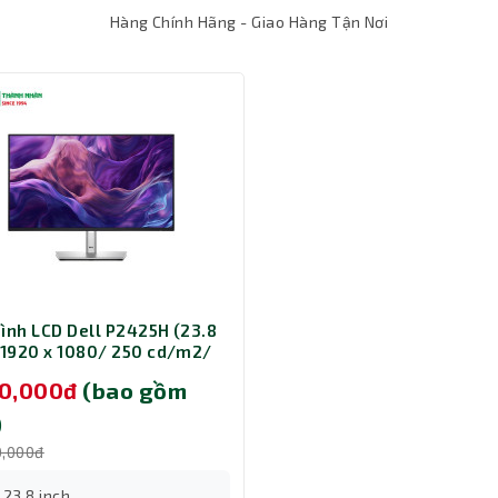
Hàng Chính Hãng - Giao Hàng Tận Nơi
ình LCD Dell P2425H (23.8
 1920 x 1080/ 250 cd/m2/
 100Hz)
50,000đ
(bao gồm
)
0,000đ
o Vệ Mắt Tối Ưu
ght tích hợp trên màn hình giúp giảm thiểu ánh sáng xanh có hại,
: 23.8 inch