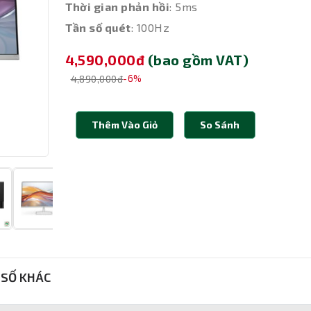
Thời gian phản hồi
: 5ms
Tần số quét
: 100Hz
4,590,000đ
(bao gồm VAT)
4,890,000đ
-6%
Thêm Vào Giỏ
So Sánh
SỐ KHÁC