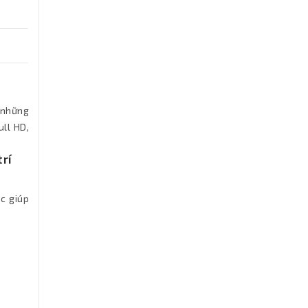
n những
ull HD,
trí
c giúp