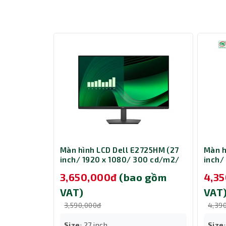
Màn hình LCD Dell E2725HM (27
Màn h
inch/ 1920 x 1080/ 300 cd/m2/
inch/
5ms/ 100Hz)
5ms/
3,650,000đ
(bao gồm
4,3
VAT)
VAT
3,590,000đ
4,39
Công Nghệ HP Eye Ease và Chống Lóa - Bả
Công nghệ HP Eye Ease và tính năng Low Blue Li
Size
: 27 inch
Size