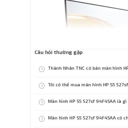
Câu hỏi thường gặp
Thành Nhân TNC có bán màn hình HP
?
Có. Thành Nhân TNC là nhà bán lẻ th
Tôi có thể mua màn hình HP S5 527s
?
S5 527sf 94F45AA mới 100 phần trăm 
của hãng.
Bạn có thể mua màn hình HP S5 527s
Màn hình HP S5 527sf 94F45AA là gì
?
TNC hoặc đặt hàng online tại websit
và xuất hóa đơn VAT cho khách hàng 
Màn hình HP S5 527sf 94F45AA là mà
Màn hình HP S5 527sf 94F45AA có ch
?
Full HD 1920 x 1080 pixels, dùng để 