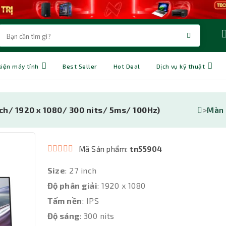
kiện máy tính
Best Seller
Hot Deal
Dịch vụ kỹ thuật
>
Màn 
ch/ 1920 x 1080/ 300 nits/ 5ms/ 100Hz)
Mã Sản phẩm:
tn55904
Size
: 27 inch
Độ phân giải
: 1920 x 1080
Tấm nền
: IPS
Độ sáng
: 300 nits