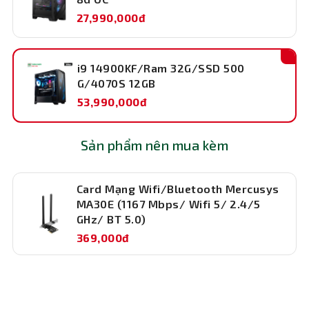
27,990,000đ
i9 14900KF/Ram 32G/SSD 500
G/4070S 12GB
53,990,000đ
Sản phẩm nên mua kèm
Card Mạng Wifi/Bluetooth Mercusys
MA30E (1167 Mbps/ Wifi 5/ 2.4/5
GHz/ BT 5.0)
Tích hợp card đồ họa đẳng cấp
369,000đ
Card đồ họa MSI RTX 4070 SUPER 12G GAMING X SLIM
mang đến khả năng xử lý đồ họa tuyệt vời, hỗ trợ tối ưu
cho các tựa game AAA, VR, và các ứng dụng đồ họa
chuyên sâu. Với 12GB VRAM, card đồ họa này không chỉ