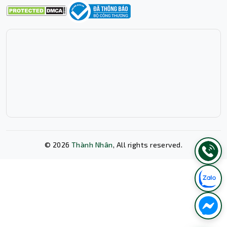
Vỏ case MSI MPG GUNGNIR 300R Airflow Black không chỉ
mang lại vẻ ngoài sang trọng và hiện đại mà còn tối ưu
hóa luồng không khí, giúp hệ thống luôn mát mẻ và hoạt
động hiệu quả. Được thiết kế với không gian rộng rãi,
case này hỗ trợ lắp đặt và nâng cấp phần cứng dễ dàng,
phù hợp cho những người dùng yêu cầu cao về tính thẩm
mỹ và hiệu năng.
Ngoài ra, nguồn điện của máy bộ mạnh mẽ lên tới 850W,
cung cấp nguồn điện ổn định và hiệu quả cho toàn bộ hệ
thống, đảm bảo hiệu suất hoạt động tối đa mà vẫn tiết
kiệm năng lượng. Với chứng nhận 80 PLUS Gold, bạn có
thể tin tưởng vào độ bền và hiệu quả sử dụng năng
©
2026
Thành Nhân
, All rights reserved.
lượng của bộ nguồn này..
Xóa lịch sử chat?