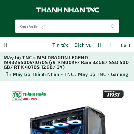
Tin tức
Dịch vụ
Cart
Máy bộ TNC x MSI DRAGON LEGEND
I9R32S500V4070S (i9 14900KF/ Ram 32GB/ SSD 500
GB/ RTX 4070S 12GB/ 3Y)
›
Máy bộ Thành Nhân - TNC
›
Máy bộ TNC - Gaming