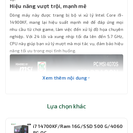
Hiệu năng vượt trội, mạnh mẽ
Tản nhiệt nước CPU 3 Fan MSI MAG
Tản nhiệt
Dòng máy này được trang bị bộ vi xử lý Intel Core i9-
CORELIQUID E360 BLACK
14900KF, mang lại hiệu suất mạnh mẽ để đáp ứng mọi
nhu cầu từ chơi game, làm việc đến xử lý đồ họa chuyên
Bảo hành
36 tháng
nghiệp. Với 24 lõi và xung nhịp tối đa lên đến 5.7 GHz,
CPU này giúp bạn xử lý mượt mà mọi tác vụ, đảm bảo hiệu
năng tối ưu trong mọi tình huống.
Xem thêm nội dung
Lựa chọn khác
i7 14700KF/Ram 16G/SSD 500 G/4060
8G OC