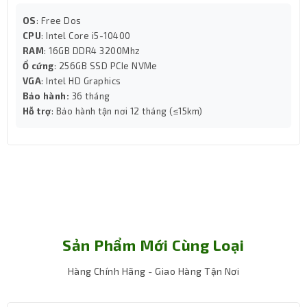
OS
: Free Dos
CPU
: Intel Core i5-10400
RAM
: 16GB DDR4 3200Mhz
Ổ cứng
: 256GB SSD PCIe NVMe
VGA
: Intel HD Graphics
Bảo hành:
36 tháng
Hỗ trợ
: Bảo hành tận nơi 12 tháng (≤15km)
Sản Phẩm Mới Cùng Loại
Hàng Chính Hãng - Giao Hàng Tận Nơi
Bộ nhớ lưu trữ rộng lớn
Bộ nhớ RAM Corsair 32GB DDR5 với tốc độ 5600Mhz giúp