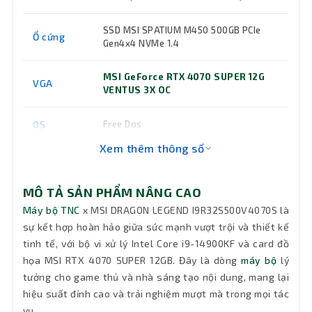
SSD MSI SPATIUM M450 500GB PCIe
Ổ cứng
Gen4x4 NVMe 1.4
MSI GeForce RTX 4070 SUPER 12G
VGA
VENTUS 3X OC
OS
Free Dos
Xem thêm thông số
Phụ kiện
Không kèm phím chuột
kèm theo
MÔ TẢ SẢN PHẨM NÂNG CAO
MSI MPG GUNGNIR 300R Airflow
Máy bộ TNC
x MSI DRAGON LEGEND I9R32S500V4070S là
Case
Black
sự kết hợp hoàn hảo giữa sức mạnh vượt trội và thiết kế
tinh tế, với bộ vi xử lý Intel Core i9-14900KF và card đồ
Nguồn MSI 850W MAG A850GL
họa MSI RTX 4070 SUPER 12GB. Đây là dòng
máy bộ
lý
Nguồn
PCIE5 80 PLUS Gold
tưởng cho game thủ và nhà sáng tạo nội dung, mang lại
hiệu suất đỉnh cao và trải nghiệm mượt mà trong mọi tác
Mainboard
MSI Z790 DDR5
vụ.