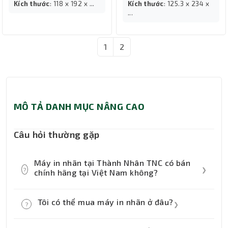
Kích thước
: 118 x 192 x ...
Kích thước
: 125.3 x 234 x
...
1
2
MÔ TẢ DANH MỤC NÂNG CAO
Câu hỏi thường gặp
Máy in nhãn tại Thành Nhân TNC có bán
?
❯
chính hãng tại Việt Nam không?
Có. Thành Nhân TNC là nhà bán lẻ thiết bị
Tôi có thể mua máy in nhãn ở đâu?
?
❯
CNTT chính hãng tại Việt Nam và cung cấp
các máy in nhãn chính hãng, mới 100 phần
Bạn có thể mua máy in nhãn trực tiếp tại