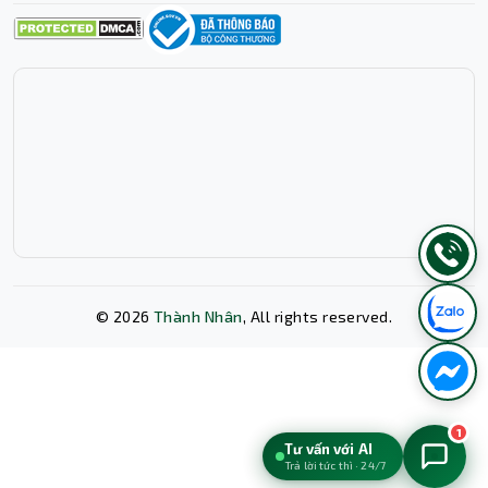
©
2026
Thành Nhân
, All rights reserved.
Xóa lịch sử chat?
1
Tư vấn với AI
Trả lời tức thì · 24/7