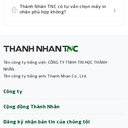
Bluetooth hoặc Ethernet tùy model, cho
Nhiều model máy in nhãn được thiết kế để
Thành Nhân TNC có tư vấn chọn máy in
phép in trực tiếp từ nhiều thiết bị khác
dễ sử dụng, có phần mềm dán nhãn hỗ trợ
?
❯
nhãn phù hợp không?
nhau.
tạo template nhãn, fonts chữ và khung
nhãn trực quan, phù hợp cho cả người mới
Có. Đội ngũ tư vấn tại Thành Nhân TNC sẽ
dùng lẫn người dùng doanh nghiệp chuyên
hỗ trợ bạn chọn máy in nhãn phù hợp với
nghiệp.
nhu cầu, từ in nhãn hàng hóa, kho vận, tem
vận chuyển đến nhãn tài sản và bảng tên.
Tên công ty tiếng việt: CÔNG TY TNHH TIN HỌC THÀNH
Thành Nhân TNC
NHÂN.
Tên công ty tiếng anh: Thanh Nhan Co., Ltd.
Trợ lý AI • Phản hồi tức thì
Công ty
Cộng đồng Thành Nhân
Đăng ký nhận bản tin của chúng tôi