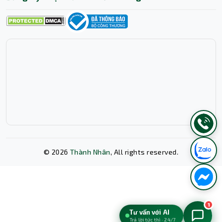
©
2026
Thành Nhân
, All rights reserved.
Xóa lịch sử chat?
1
Tư vấn với AI
Trả lời tức thì · 24/7