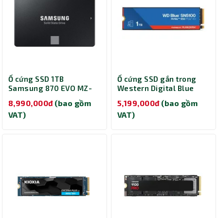
Ổ cứng SSD 1TB
Ổ cứng SSD gắn trong
Samsung 870 EVO MZ-
Western Digital Blue
77E1T0BW
SN5100 NVMe PCIe Gen4
8,990,000đ
(bao gồm
5,199,000đ
(bao gồm
1TB WDS100T5B0E
VAT)
VAT)