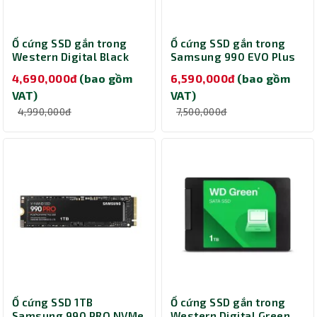
Ổ cứng SSD gắn trong
Ổ cứng SSD gắn trong
Western Digital Black
Samsung 990 EVO Plus
SN7100 PCIe Gen 4x4 1TB
PCIe 4.0 NVMe M.2 1TB
4,690,000đ
(bao gồm
6,590,000đ
(bao gồm
WDS100T4X0E-00CJA0
MZ-V9S1T0BW
VAT)
VAT)
4,990,000đ
7,500,000đ
Ổ cứng SSD 1TB
Ổ cứng SSD gắn trong
Samsung 990 PRO NVMe
Western Digital Green