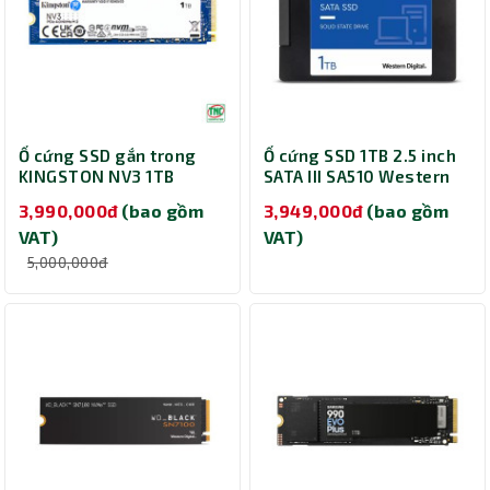
Ổ cứng SSD gắn trong
Ổ cứng SSD 1TB 2.5 inch
KINGSTON NV3 1TB
SATA III SA510 Western
NVMe PCIe Gen 4.0 x 4
Digital WD
3,990,000đ
(bao gồm
3,949,000đ
(bao gồm
SNV3S/1000G
WDS100T3B0A
VAT)
VAT)
5,000,000đ