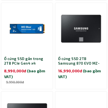
Ổ cứng SSD gắn trong
Ổ cứng SSD 2TB
2TB PCIe Gen4 x4
Samsung 870 EVO MZ-
Western Digital Blue
77E2T0BW
8,990,000đ
(bao gồm
16,990,000đ
(bao gồm
SN5000 WDS200T4B0E
VAT)
VAT)
9,990,000đ