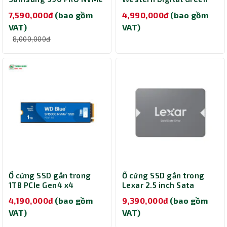
M.2 PCIe Gen 4.0 x4 MZ-
2.5 inch Sata 3 1TB
7,590,000đ
(bao gồm
4,990,000đ
(bao gồm
V9P1T0BW
WDS100T5G0A
VAT)
VAT)
8,000,000đ
Ổ cứng SSD gắn trong
Ổ cứng SSD gắn trong
1TB PCIe Gen4 x4
Lexar 2.5 inch Sata
Western Digital Blue
NS100 2TB LNS100-2TRB
4,190,000đ
(bao gồm
9,390,000đ
(bao gồm
SN5000 WDS100T4B0E
VAT)
VAT)