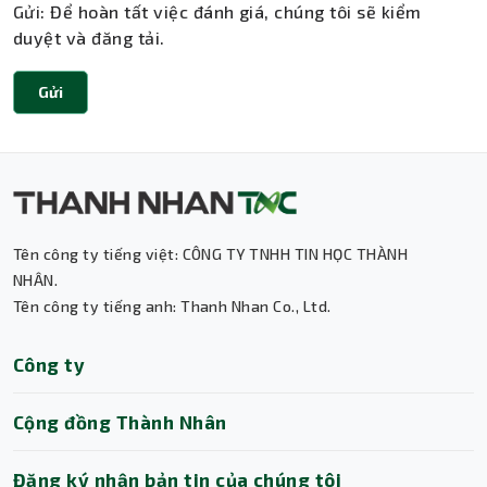
Gửi: Để hoàn tất việc đánh giá, chúng tôi sẽ kiểm
duyệt và đăng tải.
Gửi
Tên công ty tiếng việt: CÔNG TY TNHH TIN HỌC THÀNH
Thành Nhân TNC
NHÂN.
Tên công ty tiếng anh: Thanh Nhan Co., Ltd.
Trợ lý AI • Phản hồi tức thì
Công ty
Cộng đồng Thành Nhân
Đăng ký nhận bản tin của chúng tôi