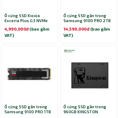
Ổ cứng SSD Kioxia
Ổ cứng SSD gắn trong
Exceria Plus G3 NVMe
Samsung 9100 PRO 2TB
1TB LSD10Z001TG8
M.2 NVMe PCIe 5.0 x4
4,990,000đ
(bao gồm
14,590,000đ
(bao gồm
MZ-VAP2T0BW
VAT)
VAT)
Ổ cứng SSD gắn trong
Ổ cứng SSD gắn trong
Samsung 9100 PRO 1TB
960GB KINGSTON
M.2 NVMe PCIe 5.0 x4
SA400S37/960G