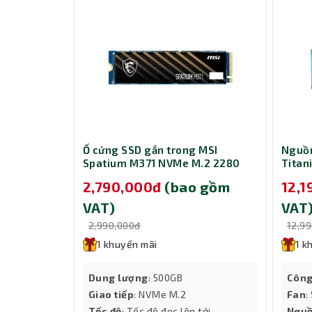
yte AORUS
Ổ cứng SSD gắn trong MSI
Nguồn
INITY 12G
Spatium M371 NVMe M.2 2280
Titan
2GD)
500GB
Ai160
ao gồm
2,790,000đ
(bao gồm
12,
VAT)
VAT
2,990,000đ
12,9
1 khuyến mãi
1 k
 4.5, Reflex
Dung lượng
: 500GB
Công
DR7
Giao tiếp
: NVMe M.2
Fan
:
4320
Tốc độ
: Tốc độ đọc lên tới
Ngu