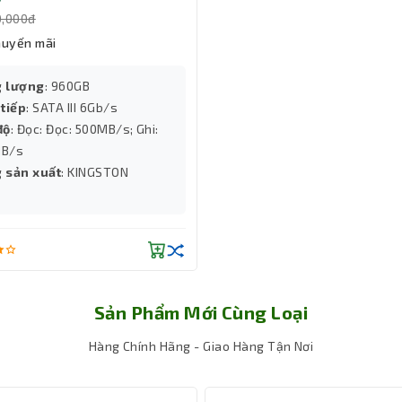
Đây là giải pháp nâng cấp hoàn hảo cho PC, giúp hệ thống vận hàn
0,000đ
huyến mãi
 lượng
: 960GB
 tiếp
: SATA III 6Gb/s
độ
: Đọc: Đọc: 500MB/s; Ghi:
B/s
 sản xuất
: KINGSTON
Sản Phẩm Mới Cùng Loại
Hàng Chính Hãng - Giao Hàng Tận Nơi