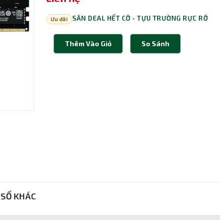
SĂN DEAL HẾT CỠ - TỰU TRƯỜNG RỰC RỠ
Ưu đãi
Thêm Vào Giỏ
So Sánh
SỐ KHÁC