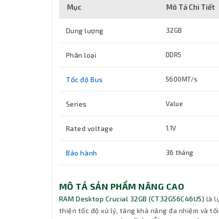
Mục
Mô Tả Chi Tiết
Dung lượng
32GB
Phân loại
DDR5
Tốc độ Bus
5600MT/s
Series
Value
Rated voltage
1.1V
Bảo hành
36 tháng
MÔ TẢ SẢN PHẨM NÂNG CAO
RAM Desktop Crucial 32GB (CT32G56C46U5)
là l
thiện tốc độ xử lý, tăng khả năng đa nhiệm và tố