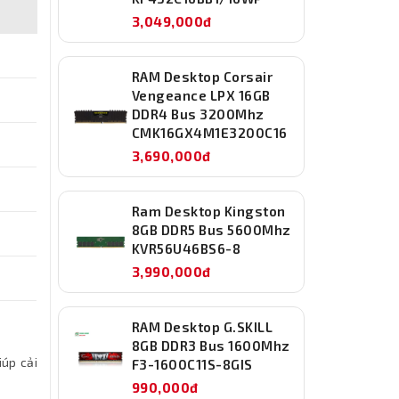
3,049,000đ
RAM Desktop Corsair
Vengeance LPX 16GB
DDR4 Bus 3200Mhz
CMK16GX4M1E3200C16
3,690,000đ
Ram Desktop Kingston
8GB DDR5 Bus 5600Mhz
KVR56U46BS6-8
3,990,000đ
RAM Desktop G.SKILL
8GB DDR3 Bus 1600Mhz
iúp cải
F3-1600C11S-8GIS
990,000đ