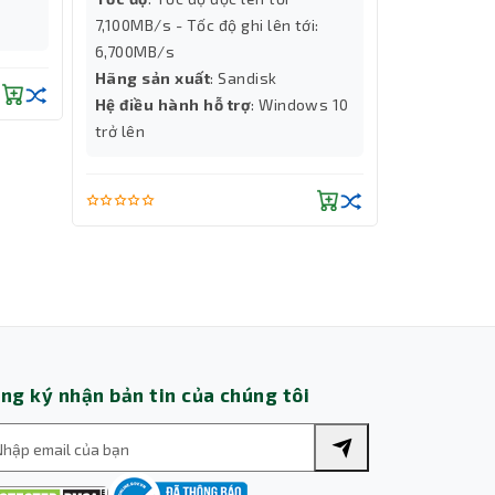
7,100MB/s - Tốc độ ghi lên tới:
6,600MB/s -
6,700MB/s
5,600MB/s
Hãng sản xuất
: Sandisk
Hãng sản 
Hệ điều hành hỗ trợ
: Windows 10
Hệ điều hà
trở lên
trở lên
Thành Nhân TNC
Trợ lý AI • Phản hồi tức thì
ng ký nhận bản tin của chúng tôi