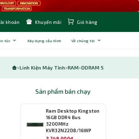
Tài khoản
Khuyến mãi
Giỏ hàng
in tức
Xây dựng cấu hình
Về chúng tôi
>
Linh Kiện Máy Tính
>
RAM
>
DDRAM 5
Sản phẩm bán chạy
Ram Desktop Kingston
16GB DDR4 Bus
3200MHz
KVR32N22D8/16WP
3,749,000đ