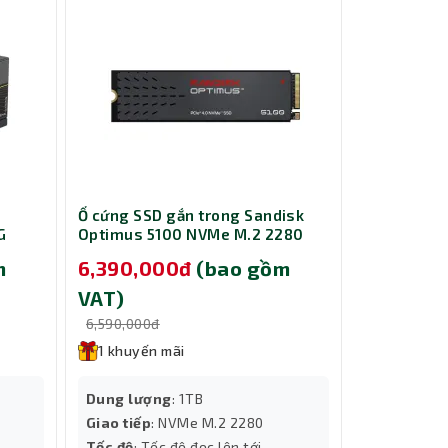
Ổ cứng SSD gắn trong Sandisk
Ổ cứng SSD
G
Optimus 5100 NVMe M.2 2280
Optimus 5
1TB SDSP51100TAN-000E0
500GB SDS
m
6,390,000đ
(bao gồm
3,590,0
VAT)
VAT)
6,590,000đ
3,890,000đ
1 khuyến mãi
1 khuyến
Dung lượng
: 1TB
Dung lượ
Giao tiếp
: NVMe M.2 2280
Giao tiếp
:
Tốc độ
: Tốc độ đọc lên tới
Tốc độ
: Tố