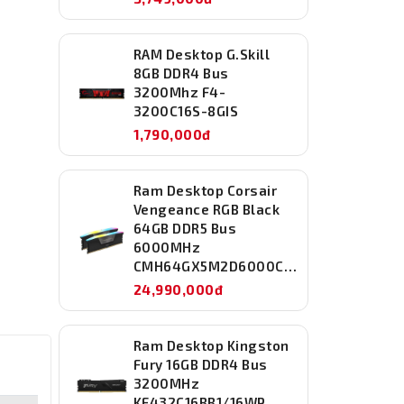
RAM Desktop G.Skill
8GB DDR4 Bus
3200Mhz F4-
3200C16S-8GIS
1,790,000đ
Ram Desktop Corsair
Vengeance RGB Black
64GB DDR5 Bus
6000MHz
CMH64GX5M2D6000C40
24,990,000đ
Ram Desktop Kingston
Fury 16GB DDR4 Bus
3200MHz
KF432C16BB1/16WP