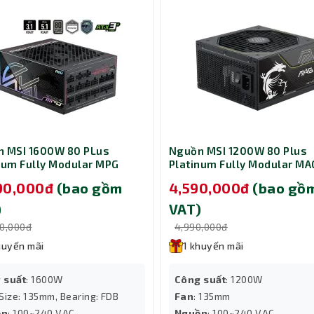
 MSI 1600W 80 PLus
Nguồn MSI 1200W 80 Plus
ium Fully Modular MPG
Platinum Fully Modular MA
0TS PCIE5
A1200PLS PCIE5
190,000đ
(bao gồm
4,590,000đ
(bao gồ
)
VAT)
90,000đ
4,990,000đ
huyến mãi
1 khuyến mãi
 suất
: 1600W
Công suất
: 1200W
 Size: 135mm, Bearing: FDB
Fan
: 135mm
ồn
: 100~240 VAC
Nguồn
: 100~240 VAC