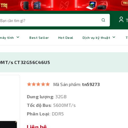
 máy tính
Best Seller
Hot Deal
Dịch vụ kỹ thuật
T
00MT/s CT32G56C46U5
Mã Sản phẩm:
tn59273
Dung lượng
: 32GB
Tốc độ Bus
: 5600MT/s
Phân Loại
: DDR5
Liên hệ