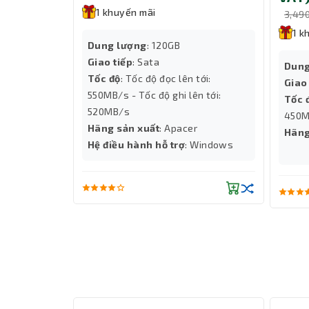
1 khuyến mãi
hiệu suất cao, ổn định và tiết kiệm điện năng. 
3,49
hơn, mượt mà hơn trong mọi tác vụ.
1 k
Dung lượng
: 120GB
Giao tiếp
: Sata
Dung
Tốc độ
: Tốc độ đọc lên tới:
Giao
550MB/s - Tốc độ ghi lên tới:
Tốc 
520MB/s
450M
Hãng sản xuất
: Apacer
Hãng
Hệ điều hành hỗ trợ
: Windows