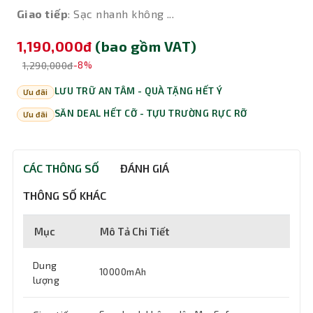
Giao tiếp
: Sạc nhanh không ...
1,190,000đ
(bao gồm VAT)
1,290,000đ
-8%
LƯU TRỮ AN TÂM - QUÀ TẶNG HẾT Ý
Ưu đãi
SĂN DEAL HẾT CỠ - TỰU TRƯỜNG RỰC RỠ
Ưu đãi
CÁC THÔNG SỐ
ĐÁNH GIÁ
THÔNG SỐ KHÁC
Mục
Mô Tả Chi Tiết
Dung
10000mAh
lượng