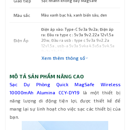
Giao tiếp
Sạc nhanh không dây MagSafe
Màu sắc
Màu xanh bạc hà, xanh biển sâu, đen
Điện áp vào: Type-C 5v3a 9v2a; Điện áp
ra: Đầu ra type c : 5v3a 9v2.22a 12v1.5a
Điện Áp
20w, Đầu ra usb : type c 5v3a 9v2.2a
12v1.5a , usb-a 5v3a 5v4a 4.5v5a 5v4.5a
9v2a 12v1.5a
Xem thêm thông số
Khối
Đang cập nhật
lượng
MÔ TẢ SẢN PHẨM NÂNG CAO
Sạc Dự Phòng Quick MagSafe Wireless
Bảo hành
24 tháng
10000mAh Alumina CCY-DY19
là một thiết bị
năng lượng di động tiện lợi, được thiết kế để
mang lại sự linh hoạt cho việc sạc các thiết bị của
bạn.