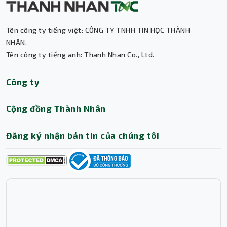
Với sạc dự phòng Quick MagSafe Wireless
10000mAh Alumina CCY-DY19, bạn sẽ có một
Tên công ty tiếng việt: CÔNG TY TNHH TIN HỌC THÀNH
nguồn năng lượng di động tiện lợi và đa năng để
NHÂN.
đảm bảo thiết bị của bạn luôn được nạp đầy năng
Tên công ty tiếng anh: Thanh Nhan Co., Ltd.
lượng mọi lúc, mọi nơi.
Thành Nhân TNC
Công ty
Trợ lý AI • Phản hồi tức thì
Cộng đồng Thành Nhân
Đăng ký nhận bản tin của chúng tôi