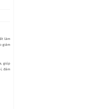
ất làm
úp giảm
, giúp
bỉ, đảm