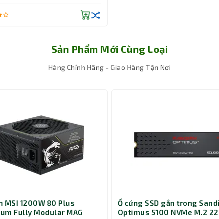
Sản Phẩm Mới Cùng Loại
Hàng Chính Hãng - Giao Hàng Tận Nơi
 MSI 1200W 80 Plus
Ổ cứng SSD gắn trong Sand
WHGA là lựa chọn lý tưởng cho những ai muốn nâng cao hiệu su
num Fully Modular MAG
Optimus 5100 NVMe M.2 2
làm giảm hiệu suất hoạt động. Sản phẩm này không chỉ mạnh mẽ 