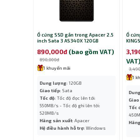
Hiệu suất làm mát vượt trội
Với tốc độ quạt dao động từ 800 đến 1800 RP
vẫn giữ độ ồn ở mức rất thấp, chỉ từ 10 đến 32 
Ổ cứng SSD gắn trong Apacer 2.5
Ổ cứn
không bị ảnh hưởng bởi tiếng ồn.
inch Sata 3 AS340X 120GB
KING
Thiết kế tinh tế và dễ dàng lắp đặt
AP120GAS340XC-1
890,000đ
(bao gồm VAT)
3,1
Quạt có kích thước 120 x 120 x 25 mm và sử dụn
CPU. Màu trắng tinh khiết của tản nhiệt không c
890,000đ
VAT
và màu sắc của các linh kiện khác.
1 khuyến mãi
3,49
1 k
Dung lượng
: 120GB
Giao tiếp
: Sata
Dung
Tốc độ
: Tốc độ đọc lên tới:
Giao
550MB/s - Tốc độ ghi lên tới:
Tốc 
520MB/s
450M
Hãng sản xuất
: Apacer
Hãng
Hệ điều hành hỗ trợ
: Windows