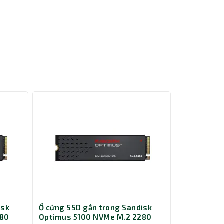
isk
Ổ cứng SSD gắn trong Sandisk
Card Màn H
ất làm
280
Optimus 5100 NVMe M.2 2280
B580 Miles
mà còn