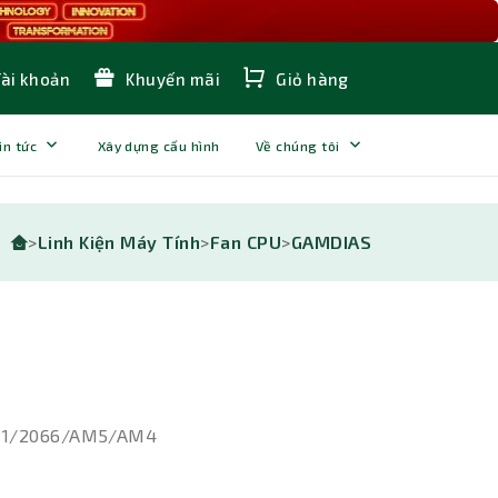
Tài khoản
Khuyến mãi
Giỏ hàng
in tức
Xây dựng cấu hình
Về chúng tôi
>
Linh Kiện Máy Tính
>
Fan CPU
>
GAMDIAS
2011/2066/AM5/AM4