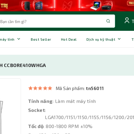
 máy tính
Best Seller
Hot Deal
Dịch vụ kỹ thuật
T
 WH CCBORE410WHGA
Mã Sản phẩm:
tn56011
Tính năng
: Làm mát máy tính
Socket
:
LGA1700/1151/1150/1155/1156/1200/
Tốc độ
: 800-1800 RPM ±10%