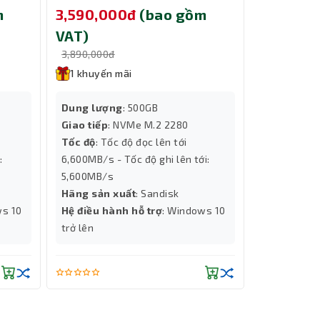
500GB SDSP51500GAN-000E0
m
3,590,000đ
(bao gồm
9,690,0
VAT)
VAT)
3,890,000đ
10,000,000
1 khuyến mãi
1 khuyến
Dung lượng
: 500GB
Tính năng
Giao tiếp
: NVMe M.2 2280
Cooling
Tốc độ
: Tốc độ đọc lên tới
Dung lượ
:
6,600MB/s - Tốc độ ghi lên tới:
Độ phân gi
5,600MB/s
Chip đồ họ
Hãng sản xuất
: Sandisk
Số Nhân X
ws 10
Hệ điều hành hỗ trợ
: Windows 10
Hiệu năng 
trở lên
Thành Nhân TNC
Trợ lý AI • Phản hồi tức thì