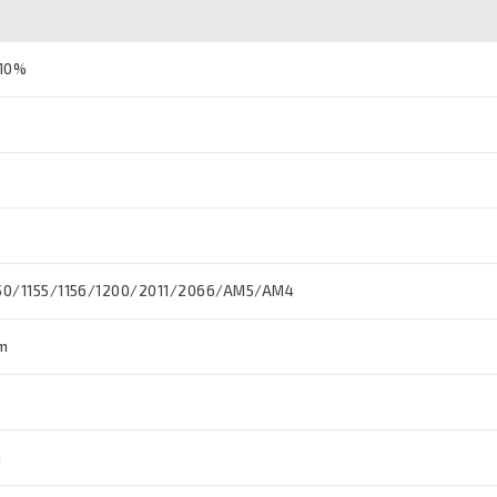
±10%
150/1155/1156/1200/2011/2066/AM5/AM4
mm
h