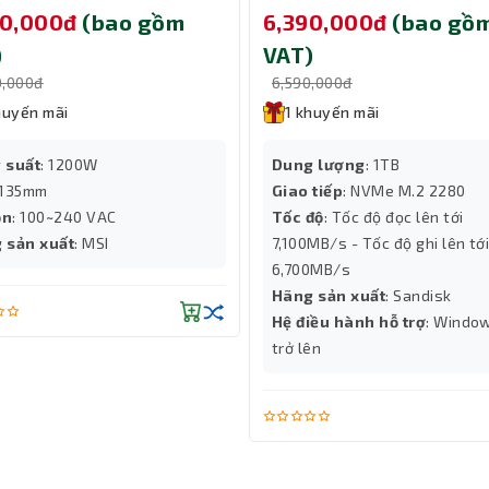
PLS PCIE5
1TB SDSP51100TAN-000E0
90,000đ
(bao gồm
6,390,000đ
(bao gồ
REAS E2-410 ngay hôm nay
)
VAT)
0,000đ
6,590,000đ
huyến mãi
1 khuyến mãi
 suất
: 1200W
Dung lượng
: 1TB
 135mm
Giao tiếp
: NVMe M.2 2280
ồn
: 100~240 VAC
Tốc độ
: Tốc độ đọc lên tới
 sản xuất
: MSI
7,100MB/s - Tốc độ ghi lên tới
6,700MB/s
Hãng sản xuất
: Sandisk
Hệ điều hành hỗ trợ
: Windo
trở lên