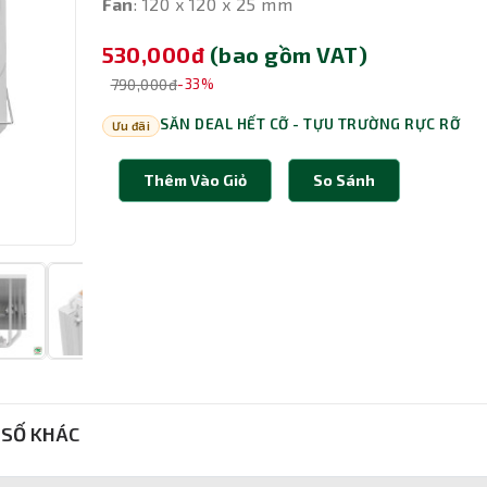
Fan
: 120 x 120 x 25 mm
530,000đ
(bao gồm VAT)
790,000đ
-33%
SĂN DEAL HẾT CỠ - TỰU TRƯỜNG RỰC RỠ
Ưu đãi
Thêm Vào Giỏ
So Sánh
SỐ KHÁC