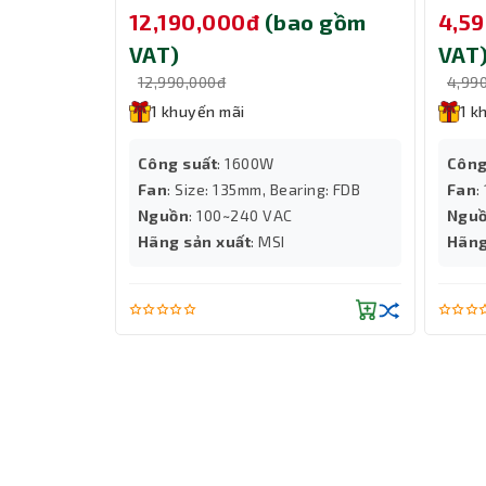
Ai1600TS PCIE5
A1200
 gồm
12,190,000đ
(bao gồm
4,5
tinh tế, phù hợp với nhiều phong cách.
Đừng bỏ lỡ cơ hội sở hữu tản nhiệt GAMDIAS BO
VAT)
VAT
12,990,000đ
4,99
1 khuyến mãi
1 k
Công suất
: 1600W
Công
Fan
: Size: 135mm, Bearing: FDB
Fan
:
tới
Nguồn
: 100~240 VAC
Ngu
lên đến
Hãng sản xuất
: MSI
Hãng
Windows