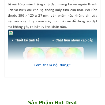
tế với tông màu trắng chủ đạo, mang lại vẻ ngoài thanh
Bảo hành
24 tháng
lịch và hiện đại cho hệ thống máy tính của bạn. Với kích
thước 396 x 120 x 27 mm, sản phẩm này không chỉ vừa
vặn với nhiều loại case máy tính mà còn dễ dàng lắp đặt
mà không gây ra bất kỳ khó khăn nào.
Xem thêm nội dung
Chất liệu nhôm cao cấp
Tản nhiệt CPU
3 Fan Gamdias AURA GL360 V2 ARGB
White được chế tạo từ chất liệu nhôm cao cấp, giúp tối
ưu hóa khả năng dẫn nhiệt và đảm bảo độ bền bỉ theo
Sản Phẩm Hot Deal