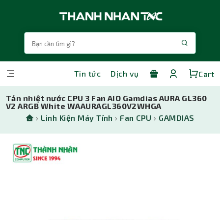
Tin tức
Dịch vụ
Cart
Tản nhiệt nước CPU 3 Fan AIO Gamdias AURA GL360
V2 ARGB White WAAURAGL360V2WHGA
›
Linh Kiện Máy Tính
›
Fan CPU
›
GAMDIAS