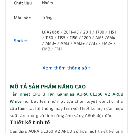
Chất liệu
Nhôm
Màu sắc
Trắng
LGA2066 / 2011-v3 / 2011 / 1700 / 1151
/ 1150 / 1155 / 1156 / 1200 / AM5 /AM4
Socket
/ AM3+ / AM3 / AM2+ / AM2 / FM2+ /
FM2 / FM1
Fan
120 x 120 x 25 mm
Xem thêm thông số
Độ ồn
33.8 dBAt
MÔ TẢ SẢN PHẨM NÂNG CAO
Tính
Tản nhiệt CPU 3 Fan Gamdias AURA GL360 V2 ARGB
năng
Làm mát CPU
White
nổi bật lên như một lựa chọn tuyệt vời cho nhu
chính
cầu làm mát hệ thống máy tính với thiết kế hiện đại, hiệu
suất ấn tượng và tính năng ánh sáng ARGB độc đáo.
Kích
Thiết kế tinh tế
396 x 120 x 27 mm
thước
Gamdias AURA GL360 V2 ARGB sở hữu một thiết kế tinh