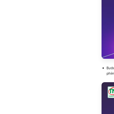
Bước
phím