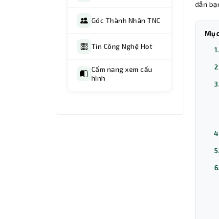
dẫn bạ
Góc Thành Nhân TNC
Mục
Tin Công Nghệ Hot
1
2
Cẩm nang xem cấu
hình
3
4
5
6