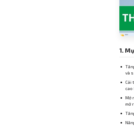
1. M
Tăng
và s
Cải 
cao 
Mở r
mở r
Tăng
Nâng