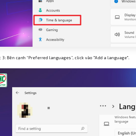
 3: Bên cạnh “Preferred languages”, click vào "Add a language".