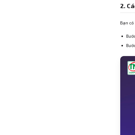
2. C
Bạn có
Bước
Bướ