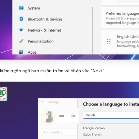
kiếm ngôn ngữ bạn muốn thêm và nhấp vào "Next".