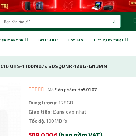
kiện máy tính
Best Seller
Hot Deal
Dịch vụ kỹ thuật
XC C10 UHS-1 100MB/s SDSQUNR-128G-GN3MN
Mã Sản phẩm:
tn50107
Dung lượng
: 128GB
Giao tiếp
: Đang cap nhat
Tốc độ
: 100MB/s
589,000đ
(bao gồm VAT)