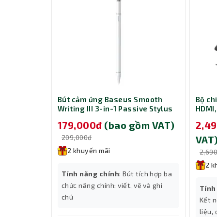
CD281 Fast
Bút cảm ứng Baseus Smooth
Bộ ch
with Dual
Writing III 3-in-1 Passive Stylus
HDMI,
W - Black
Non-magnetic Version Moon
và Gi
gồm VAT)
179,000đ
(bao gồm VAT)
2,4
White (LVN080-NM-WH)
209,000đ
VAT
2 khuyến mãi
2,69
2 k
h
Tính năng chính
: Bút tích hợp ba
-A
chức năng chính: viết, vẽ và ghi
Tính
chú
Kết n
liệu,