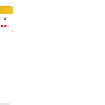
C TỐT
,000
đ