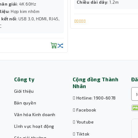
Chiều dài dây
: 1.2m
hân giải
: 4K 60Hz
liệu
: Hợp kim nhôm
 kết nối
: USB 3.0, HDMI, RJ45,
C
Công ty
Cộng đồng Thành
Đă
Nhân
Giới thiệu
Hotline: 1900-6078
Bản quyền
Facebook
Văn hóa Kinh doanh
Youtube
Lĩnh vực hoạt động
Tiktok
Các giải thưởng