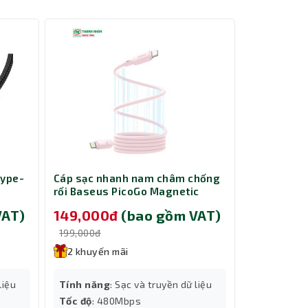
nhanh
hớ phù
i động
Type-
Cáp sạc nhanh nam châm chống
Chuột Gami
 trong
rối Baseus PicoGo Magnetic
151M
Liquid Silicone USB-C to USB-C
VAT)
149,000đ
(bao gồm VAT)
179,000
240W dài 1m Pink LVE093-CC-1P
ớn và
199,000đ
199,000đ
y hành
2 khuyến mãi
2 khuyến
Độ phân giả
liệu
Tính năng
: Sạc và truyền dữ liệu
Màu sắc
: Đ
Tốc độ
: 480Mbps
Tốc độ
: IPS