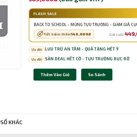
FLASH SALE
BACK TO SCHOOL - MỪNG TỰU TRƯỜNG - GIẢM GIÁ CỰ
449
Tiết kiệm thêm
140,000đ
Giá cuối:
LƯU TRỮ AN TÂM - QUÀ TẶNG HẾT Ý
Ưu đãi
SĂN DEAL HẾT CỠ - TỰU TRƯỜNG RỰC RỠ
Ưu đãi
Thêm Vào Giỏ
So Sánh
SỐ KHÁC