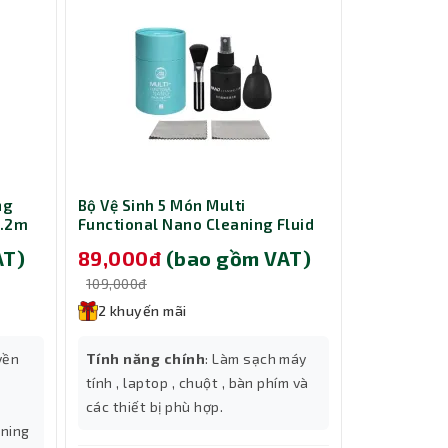
ng
Bộ Vệ Sinh 5 Món Multi
Cáp nguồn 
1.2m
Functional Nano Cleaning Fluid
ổ cứng HDD
Slim/Towe
AT)
89,000đ
(bao gồm VAT)
229,00
109,000đ
299,000đ
2 khuyến mãi
2 khuyến
yền
Tính năng chính
: Làm sạch máy
Tính năng
tính , laptop , chuột , bàn phím và
ổ cứng HDD
các thiết bị phù hợp.
bạn lắp đặt
tning
inch, HDD 2