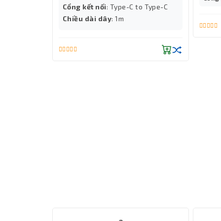
Cổng kết nối
: Type-C to Type-C
o Lightning
Chiều dài dây
: 1m