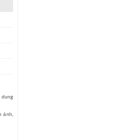
ó dung
m ảnh,
.