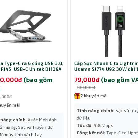
ia Type-C ra 6 cổng USB 3.0,
Cáp Sạc Nhanh C to Lightni
 RJ45, USB-C Unitek D1109A
Usams SJ774 U92 30W dài 
á đỡ laptop 14-17 inch
Black (SJ774USB01)
90,000đ
(bao gồm
79,000đ
(bao gồm V
109,000đ
)
2 khuyến mãi
0,000đ
huyến mãi
Tính năng chính
: Sạc và tru
dữ liệu
 năng chính
: Xuất hình ảnh,
Tốc độ
: 480Mbps
ối mạng, Sạc và truyền dữ
Cổng kết nối
: Type-C to Ligh
 đỡ máy tính xách tay