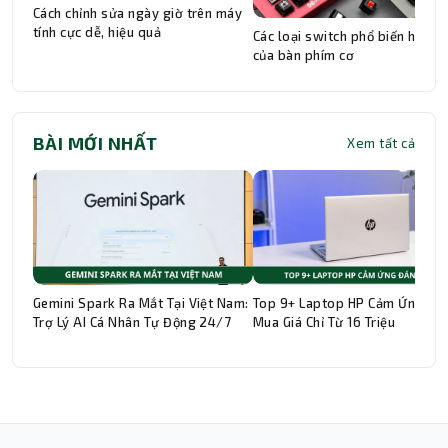
Cách chỉnh sửa ngày giờ trên máy
tính cực dễ, hiệu quả
Các loại switch phổ biến hiện n
của bàn phím cơ
BÀI MỚI NHẤT
Xem tất cả
Gemini Spark Ra Mắt Tại Việt Nam:
Top 9+ Laptop HP Cảm Ứng Đá
Trợ Lý AI Cá Nhân Tự Động 24/7
Mua Giá Chỉ Từ 16 Triệu
Thành Nhân TNC
Trợ lý AI • Phản hồi tức thì