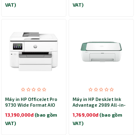
VAT)
VAT)
Máy in HP OfficeJet Pro
Máy in HP DeskJet Ink
9730 Wide Format AIO
Advantage 2989 All-in-
(537P5C)
One (A24J7B) - In phun
13,190,000đ
(bao gồm
1,769,000đ
(bao gồm
màu đa năng
VAT)
VAT)