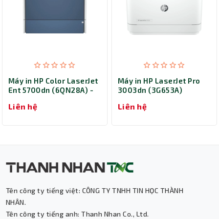
Máy in HP Color LaserJet
Máy in HP LaserJet Pro
Ent 5700dn (6QN28A) -
3003dn (3G653A)
In laser màu đơn năng
Liên hệ
Liên hệ
Tên công ty tiếng việt: CÔNG TY TNHH TIN HỌC THÀNH
Thành Nhân TNC
NHÂN.
Tên công ty tiếng anh: Thanh Nhan Co., Ltd.
Trợ lý AI • Phản hồi tức thì