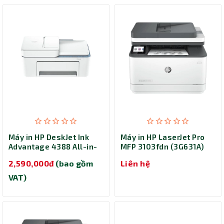
Máy in HP DeskJet Ink
Máy in HP LaserJet Pro
Advantage 4388 All-in-
MFP 3103fdn (3G631A)
One (AJ4W7B) - In phun
2,590,000đ
(bao gồm
Liên hệ
màu đa năng
VAT)