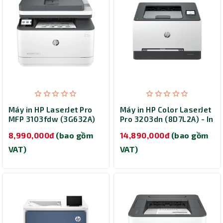
Máy in HP LaserJet Pro
Máy in HP Color LaserJet
MFP 3103fdw (3G632A)
Pro 3203dn (8D7L2A) - In
laser màu đơn năng
8,990,000đ
(bao gồm
14,890,000đ
(bao gồm
VAT)
VAT)