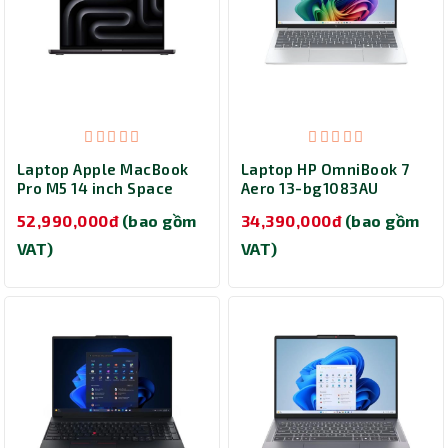
Laptop Apple MacBook
Laptop HP OmniBook 7
Pro M5 14 inch Space
Aero 13-bg1083AU
Black MDE14SA/A (M5/
BZ7R9PA (Ryzen Al 7
52,990,000đ
(bao gồm
34,390,000đ
(bao gồm
Ram 16GB/ SSD 1TB/ 14
350/ Ram 32GB/ SSD
inch/ macOS/ 1Y/ Đen)
512GB/ 13 inch/ Office
VAT)
VAT)
Home 24/ Microsoft
365/ Windows 11 Home/
1Y/ Bạc)