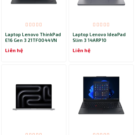
Laptop Lenovo ThinkPad
Laptop Lenovo IdeaPad
E16 Gen 3 21TF0044VN
Slim 3 14ARP10
(Core 7-240H/ Ram
83K6005UVN (Ryzen 5-
Liên hệ
Liên hệ
32GB/ SSD 512GB/
7535HS/ Ram 24GB/ SSD
Windows 11 Home/ 2Y/
512GB/ Windows 11
Đen)
Home/ 2Y/ Xám)