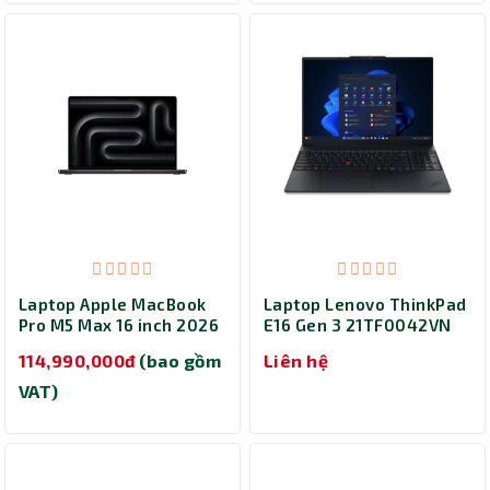
Đen)
Laptop Apple MacBook
Laptop Lenovo ThinkPad
Pro M5 Max 16 inch 2026
E16 Gen 3 21TF0042VN
Space Black MGED4SA/A
(Core 7-240H/ Ram
114,990,000đ
(bao gồm
Liên hệ
(M5 Max/ Ram 36GB/
16GB/ SSD 1TB/ Windows
SSD 2TB/ 16 inch/
11 Home/ 2Y/ Đen)
VAT)
macOS/ 1Y)