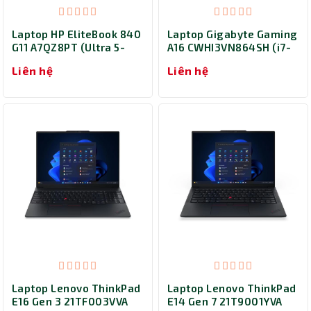
Laptop HP EliteBook 840
Laptop Gigabyte Gaming
G11 A7QZ8PT (Ultra 5-
A16 CWHI3VN864SH (i7-
125U/ Ram 16GB/ SSD
13620H/ Ram 32GB/ SSD
Liên hệ
Liên hệ
512GB/ 14 inch Touch/
1TB/ RTX 5070 8GB/
Windows 11 Home/ 3Y/
Windows 11 Home/ 2Y/
Bạc)
Đen)
Laptop Lenovo ThinkPad
Laptop Lenovo ThinkPad
E16 Gen 3 21TF003VVA
E14 Gen 7 21T9001YVA