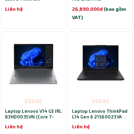
83J0006EVN (Core 5
CMHH2MY893SH (i5
Liên hệ
26,890,000đ
(bao gồm
210H/ Ram 16GB/ SSD
13420H/ Ram 16GB/ SSD
512GB/ Windows 11
512GB/ RTX 4050 6GB/
VAT)
Home/ 2Y/ Xám)
16 inch/ Windows 11
Home/ 2Y/ Đen)
Laptop Lenovo V14 G5 IRL
Laptop Lenovo ThinkPad
83HD0035VN (Core 7-
L14 Gen 6 21S60023VA
240H/ Ram 16GB/ SSD
(Ultra 5 225U/ Ram
Liên hệ
Liên hệ
512GB/ Windows 11
32GB/ SSD 512GB/ 2Y/
Home/ 2Y/ Xám)
Đen)