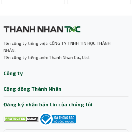
Tên công ty tiếng việt: CÔNG TY TNHH TIN HỌC THÀNH
Thành Nhân TNC
NHÂN.
Tên công ty tiếng anh: Thanh Nhan Co., Ltd.
Trợ lý AI • Phản hồi tức thì
Công ty
Cộng đồng Thành Nhân
Đăng ký nhận bản tin của chúng tôi