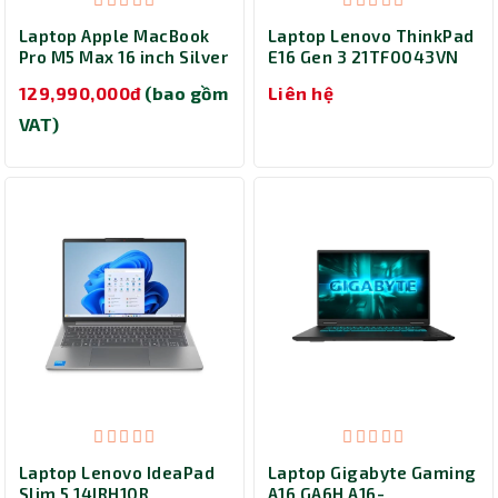
Laptop Apple MacBook
Laptop Lenovo ThinkPad
Pro M5 Max 16 inch Silver
E16 Gen 3 21TF0043VN
MGE94SA/A (M5 Max/
(Core 7-240H/ Ram
129,990,000đ
(bao gồm
Liên hệ
Ram 48GB/ SSD 2TB/ 16
32GB/ SSD 1TB/
inch/ macOS/ 1Y/ Bạc)
Windows 11 Home/ 2Y/
VAT)
Đen)
Laptop Lenovo IdeaPad
Laptop Gigabyte Gaming
Slim 5 14IRH10R
A16 GA6H A16-