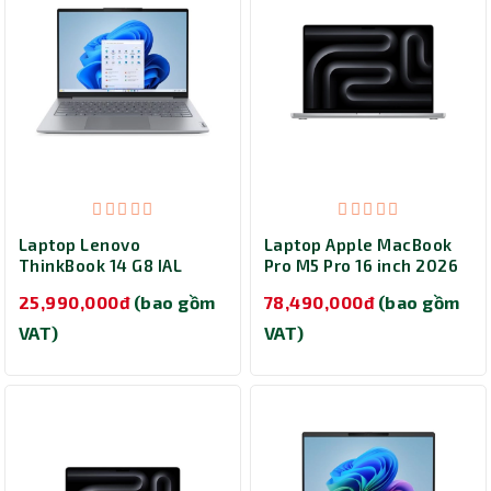
Laptop Lenovo
Laptop Apple MacBook
ThinkBook 14 G8 IAL
Pro M5 Pro 16 inch 2026
21SJ00EAVN (Ultra 5
Silver MGE44SA/A (M5
25,990,000đ
(bao gồm
78,490,000đ
(bao gồm
135H/ Ram 16GB/ SSD
Max/ Ram 24GB/ SSD
512GB/ Windows 11
1TB/ 16 inch/ macOS/
VAT)
VAT)
Home/ 2Y/ Xám)
1Y/ Xám)