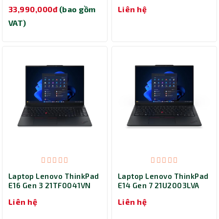
(Core 7-240H/ Ram
(Core 5 210H/ Ram 16GB/
33,990,000đ
(bao gồm
Liên hệ
16GB/ SSD 1TB/ 2Y/ Đen)
SSD 512GB/ 2Y/ Đen)
VAT)
Laptop Lenovo ThinkPad
Laptop Lenovo ThinkPad
E16 Gen 3 21TF0041VN
E14 Gen 7 21U2003LVA
(Core 7-240H/ Ram
(Ultra 5 226V/ Ram
Liên hệ
Liên hệ
16GB/ SSD 512GB/
16GB/ SSD 512GB/ 2Y/
Windows 11 Home/ 2Y/
Đen)